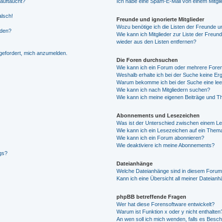
 auftaucht?
Ich habe eine Spam-E-Mail von einem Mitgli
alsch!
Freunde und ignorierte Mitglieder
Wozu benötige ich die Listen der Freunde un
rden?
Wie kann ich Mitglieder zur Liste der Freund
wieder aus den Listen entfernen?
fgefordert, mich anzumelden.
Die Foren durchsuchen
Wie kann ich ein Forum oder mehrere For
Weshalb erhalte ich bei der Suche keine Er
Warum bekomme ich bei der Suche eine lee
Wie kann ich nach Mitgliedern suchen?
Wie kann ich meine eigenen Beiträge und T
Abonnements und Lesezeichen
Was ist der Unterschied zwischen einem L
Wie kann ich ein Lesezeichen auf ein Them
Wie kann ich ein Forum abonnieren?
Wie deaktiviere ich meine Abonnements?
gs?
Dateianhänge
Welche Dateianhänge sind in diesem Forum
Kann ich eine Übersicht all meiner Dateian
phpBB betreffende Fragen
Wer hat diese Forensoftware entwickelt?
Warum ist Funktion x oder y nicht enthalten
An wen soll ich mich wenden, falls es Besc