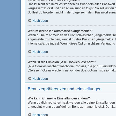
Das ist nicht schlimm! Wir können dir zwar dein altes Passwor
vergessen“ klickst und den Anweisungen folgst. So solltest du
Solltest du trotzdem nicht in der Lage sein, dein Passwort zur
Nach oben
Warum werde ich automatisch abgemeldet?
Wenn du beim Anmelden das Kontrollkästchen „Angemeldet bleib
angemeldet zu bleiben, kannst du das Kästchen „Angemeldet b
Internetcafé, befindest. Wenn diese Option nicht zur Verfügung
Nach oben
Wozu ist die Funktion „Alle Cookies löschen“?
„Alle Cookies löschen“ löscht die Cookies, die phpBB erstellt
„Gelesen“-Status – sofern sie von der Board-Administration ak
Nach oben
Benutzerpräferenzen und -einstellungen
Wie kann ich meine Einstellungen ändern?
Wenn du dich registriert hast, werden alle deine Einstellunge
angezeigt, wenn du auf deinen Benutzernamen klickst. Dort kan
Nach oben