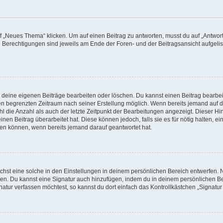
„Neues Thema“ klicken. Um auf einen Beitrag zu antworten, musst du auf „Antworte
e Berechtigungen sind jeweils am Ende der Foren- und der Beitragsansicht aufgeliste
r deine eigenen Beiträge bearbeiten oder löschen. Du kannst einen Beitrag bearbe
inen begrenzten Zeitraum nach seiner Erstellung möglich. Wenn bereits jemand auf de
 die Anzahl als auch der letzte Zeitpunkt der Bearbeitungen angezeigt. Dieser Hi
en Beitrag überarbeitet hat. Diese können jedoch, falls sie es für nötig halten, e
hen können, wenn bereits jemand darauf geantwortet hat.
hst eine solche in den Einstellungen in deinem persönlichen Bereich entwerfen. N
eren. Du kannst eine Signatur auch hinzufügen, indem du in deinem persönlichen 
atur verfassen möchtest, so kannst du dort einfach das Kontrollkästchen „Signatu