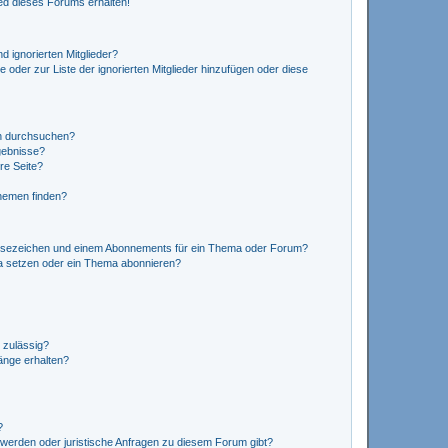
ed dieses Forums erhalten!
d ignorierten Mitglieder?
e oder zur Liste der ignorierten Mitglieder hinzufügen oder diese
en durchsuchen?
gebnisse?
re Seite?
hemen finden?
esezeichen und einem Abonnements für ein Thema oder Forum?
a setzen oder ein Thema abonnieren?
 zulässig?
hänge erhalten?
?
hwerden oder juristische Anfragen zu diesem Forum gibt?