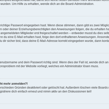
 wurden. Um Hilfe zu erhalten, wende dich an die Board-Administration.
 richtige Passwort eingegeben hast. Wenn diese stimmen, dann gibt es zwei Mögl
tern oder deiner Erziehungsberechtigten den Anweisungen folgen, die du erhalten ha
u angemeldeten Mitglieder erst freigeschaltet werden – entweder musst du dies selbs
. Wenn du eine E-Mail erhalten hast, folge den dort enthaltenen Anweisungen. Anson
u dir sicher bist, dass deine E-Mail-Adresse korrekt eingegeben wurde, dann kontak
Benutzername und dein Passwort richtig sind. Wenn dies der Fall ist, wende dich a
tionsproblem mit der Website vorliegt, welches ein Administrator lösen muss.
nicht mehr anmelden?!
erschieden Gründen deaktiviert oder gelöscht hat. Außerdem löschen viele Boards r
striere dich einfach erneut und nimm aktiv an den Diskussionen teil!