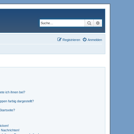
Suche
Erweiterte Suche
Registrieren
Anmelden
ete ich ihnen bei?
en farbig dargestellt?
tartseite?
icken!
 Nachrichten!