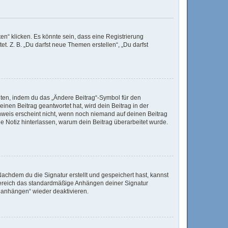
n“ klicken. Es könnte sein, dass eine Registrierung
t. Z. B. „Du darfst neue Themen erstellen“, „Du darfst
iten, indem du das „Ändere Beitrag“-Symbol für den
inen Beitrag geantwortet hat, wird dein Beitrag in der
nweis erscheint nicht, wenn noch niemand auf deinen Beitrag
ine Notiz hinterlassen, warum dein Beitrag überarbeitet wurde.
achdem du die Signatur erstellt und gespeichert hast, kannst
Bereich das standardmäßige Anhängen deiner Signatur
r anhängen“ wieder deaktivieren.