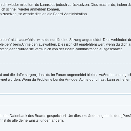
t nicht wieder mitteilen, du kannst es jedoch zurücksetzen. Dies machst du, indem 
 dich schnell wieder anmelden können.
ückzusetzen, so wende dich an die Board-Administration.
en“ nicht auswählst, wirst du nur für eine Sitzung angemeldet. Dies verhindert 
leiben“ beim Anmelden auswählen. Dies ist nicht empfehlenswert, wenn du dich an
 steht, dann wurde sie vermutlich von der Board-Administration ausgeschaltet.
 hat und die dafür sorgen, dass du im Forum angemeldet bleibst. Außerdem ermögli
tiviert wurden. Wenn du Probleme bei der An- oder Abmeldung hast, kann es helfen
n in der Datenbank des Boards gespeichert. Um diese zu ändern, gehe in den „Persö
nst du alle deine Einstellungen ändern.