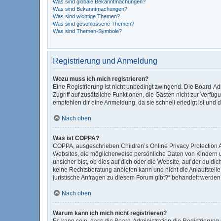
Was sind globale Bekanntmachungen?
Was sind Bekanntmachungen?
Was sind wichtige Themen?
Was sind geschlossene Themen?
Was sind Themen-Symbole?
Registrierung und Anmeldung
Wozu muss ich mich registrieren?
Eine Registrierung ist nicht unbedingt zwingend. Die Board-Admi
Zugriff auf zusätzliche Funktionen, die Gästen nicht zur Verfüg
empfehlen dir eine Anmeldung, da sie schnell erledigt ist und di
Nach oben
Was ist COPPA?
COPPA, ausgeschrieben Children’s Online Privacy Protection Ac
Websites, die möglicherweise persönliche Daten von Kindern 
unsicher bist, ob dies auf dich oder die Website, auf der du dic
keine Rechtsberatung anbieten kann und nicht die Anlaufstelle 
juristische Anfragen zu diesem Forum gibt?“ behandelt werden
Nach oben
Warum kann ich mich nicht registrieren?
Es kann sein, dass die Board-Administration die Registrierun