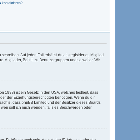
s kontaktieren?
chreiben. Auf jeden Fall erhältst du als registriertes Mitglied
e Mitglieder, Beitritt zu Benutzergruppen und so weiter. Wir
n 1998) ist ein Gesetz in den USA, welches festlegt, dass
der der Erziehungsberechtigten benötigen. Wenn du dir
te beachte, dass phpBB Limited und der Besitzer dieses Boards
An wen soll ich mich wenden, falls es Beschwerden oder
en. Es könnte auch sein, dass deine IP-Adresse oder der