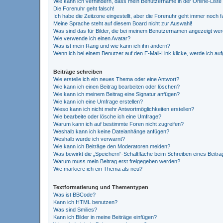
Wie kann ich verhindern, dass mein Benutzername in der Online-Liste
Die Forenuhr geht falsch!
Ich habe die Zeitzone eingestellt, aber die Forenuhr geht immer noch f
Meine Sprache steht auf diesem Board nicht zur Auswahl!
Was sind das für Bilder, die bei meinem Benutzernamen angezeigt we
Wie verwende ich einen Avatar?
Was ist mein Rang und wie kann ich ihn ändern?
Wenn ich bei einem Benutzer auf den E-Mail-Link klicke, werde ich au
Beiträge schreiben
Wie erstelle ich ein neues Thema oder eine Antwort?
Wie kann ich einen Beitrag bearbeiten oder löschen?
Wie kann ich meinem Beitrag eine Signatur anfügen?
Wie kann ich eine Umfrage erstellen?
Wieso kann ich nicht mehr Antwortmöglichkeiten erstellen?
Wie bearbeite oder lösche ich eine Umfrage?
Warum kann ich auf bestimmte Foren nicht zugreifen?
Weshalb kann ich keine Dateianhänge anfügen?
Weshalb wurde ich verwarnt?
Wie kann ich Beiträge den Moderatoren melden?
Was bewirkt die „Speichern“-Schaltfläche beim Schreiben eines Beitra
Warum muss mein Beitrag erst freigegeben werden?
Wie markiere ich ein Thema als neu?
Textformatierung und Thementypen
Was ist BBCode?
Kann ich HTML benutzen?
Was sind Smilies?
Kann ich Bilder in meine Beiträge einfügen?