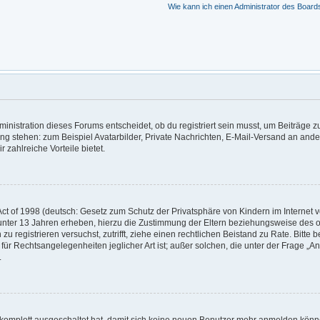
Wie kann ich einen Administrator des Board
nistration dieses Forums entscheidet, ob du registriert sein musst, um Beiträge zu s
ung stehen: zum Beispiel Avatarbilder, Private Nachrichten, E-Mail-Versand an ander
r zahlreiche Vorteile bietet.
t of 1998 (deutsch: Gesetz zum Schutz der Privatsphäre von Kindern im Internet vo
unter 13 Jahren erheben, hierzu die Zustimmung der Eltern beziehungsweise des o
h zu registrieren versuchst, zutrifft, ziehe einen rechtlichen Beistand zu Rate. Bit
für Rechtsangelegenheiten jeglicher Art ist; außer solchen, die unter der Frage „
.
g komplett ausgeschaltet hat, damit sich keine neuen Benutzer mehr anmelden könn