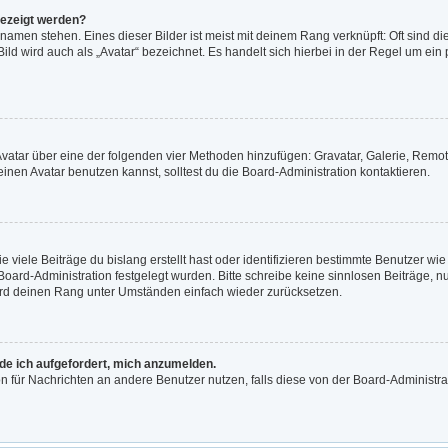
gezeigt werden?
namen stehen. Eines dieser Bilder ist meist mit deinem Rang verknüpft: Oft sind di
ld wird auch als „Avatar“ bezeichnet. Es handelt sich hierbei in der Regel um ein
n Avatar über eine der folgenden vier Methoden hinzufügen: Gravatar, Galerie, Re
en Avatar benutzen kannst, solltest du die Board-Administration kontaktieren.
viele Beiträge du bislang erstellt hast oder identifizieren bestimmte Benutzer w
 Board-Administration festgelegt wurden. Bitte schreibe keine sinnlosen Beiträge
wird deinen Rang unter Umständen einfach wieder zurücksetzen.
rde ich aufgefordert, mich anzumelden.
ion für Nachrichten an andere Benutzer nutzen, falls diese von der Board-Administ