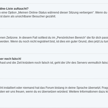
line-Liste auftaucht?
n eine Option „Meinen Online-Status während dieser Sitzung verbergen“. Wenn du d
st dann als unsichtbarer Besucher gezählt.
en Zeitzone. In diesem Fall solltest du im „Persönlichen Bereich“ die für dich passe
den. Wenn du noch nicht registriert bist, ist dies ein guter Grund, dies jetzt zu tun
mer noch falsch!
t hast und die Zeit trotzdem noch falsch ist, geht die Uhr des Servers vermutlich fal
ht installiert oder niemand hat das Forum bislang in deine Sprache übersetzt. Frag
, würden wir uns freuen, wenn du es übersetzen würdest. Weitere Informationen dazu