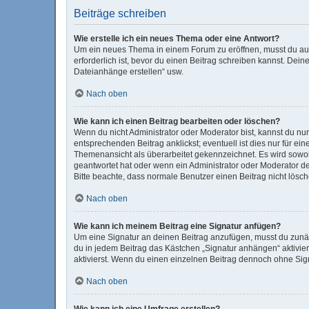
Beiträge schreiben
Wie erstelle ich ein neues Thema oder eine Antwort?
Um ein neues Thema in einem Forum zu eröffnen, musst du auf 
erforderlich ist, bevor du einen Beitrag schreiben kannst. Dein
Dateianhänge erstellen“ usw.
Nach oben
Wie kann ich einen Beitrag bearbeiten oder löschen?
Wenn du nicht Administrator oder Moderator bist, kannst du nu
entsprechenden Beitrag anklickst; eventuell ist dies nur für e
Themenansicht als überarbeitet gekennzeichnet. Es wird sowohl
geantwortet hat oder wenn ein Administrator oder Moderator dein
Bitte beachte, dass normale Benutzer einen Beitrag nicht lösc
Nach oben
Wie kann ich meinem Beitrag eine Signatur anfügen?
Um eine Signatur an deinen Beitrag anzufügen, musst du zunäc
du in jedem Beitrag das Kästchen „Signatur anhängen“ aktivi
aktivierst. Wenn du einen einzelnen Beitrag dennoch ohne Sign
Nach oben
Wie kann ich eine Umfrage erstellen?