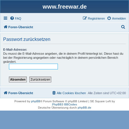
www.freewar.de
FAQ
Registrieren
Anmelden
S
Foren-Übersicht
u
Passwort zurücksetzen
c
h
E-Mail-Adresse:
Du musst die E-Mail-Adresse angeben, die in deinem Profil hinterlegt ist. Diese hast du
e
bei der Registrierung angegeben oder nachträglich in deinem persönlichen Bereich
geändert.
Foren-Übersicht
Alle Cookies löschen
Alle Zeiten sind
UTC+02:00
Powered by
phpBB
® Forum Software © phpBB Limited | SE Square Left by
PhpBB3 BBCodes
Deutsche Übersetzung durch
phpBB.de