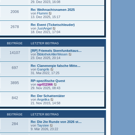
e
t
e
29. Dez 2023, 16:08
g
i
e
u
t
r
e
Re: Weihnachtsnamen 2025
r
2006
B
s
N
von
Flummi
a
e
t
e
13. Dez 2025, 15:17
g
i
e
u
t
r
e
Re: Event (Ticketschleuder)
r
2678
B
s
N
von
JustAngel
a
e
t
e
18. Dez 2021, 17:04
g
i
e
u
t
r
e
r
B
s
BEITRÄGE
LETZTER BEITRAG
a
e
t
g
i
e
[RP] Friemels Sternfunkeltaus…
14107
t
r
N
von
BibliothekAllerWesen
r
B
e
23. Dez 2025, 20:14
a
e
u
g
i
e
Re: Clanenergie falsche Mitte…
697
t
s
N
von
Gangrils
r
t
e
31. Mai 2022, 17:25
a
e
u
g
r
e
RP-spezifische Quest
3895
B
s
N
von
sgr011566
e
t
e
29. Nov 2025, 08:43
i
e
u
t
r
e
Re: Der Schattentäter
r
842
B
s
N
von
Angelika
a
e
t
e
21. Nov 2015, 14:58
g
i
e
u
t
r
e
r
B
s
BEITRÄGE
LETZTER BEITRAG
a
e
t
g
i
e
Re: Die 2te Runde von 2026 st…
284
t
r
N
von
Taystee
r
B
e
9. Mär 2026, 23:22
a
e
u
g