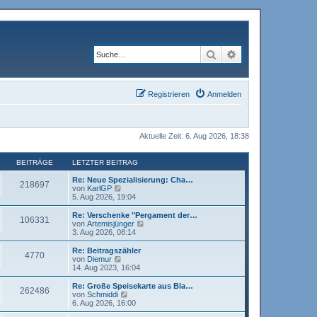
Suche
Erweiterte Suche
Registrieren
Anmelden
Aktuelle Zeit: 6. Aug 2026, 18:38
BEITRÄGE
LETZTER BEITRAG
Re: Neue Spezialisierung: Cha…
218697
N
von
KarlGP
e
5. Aug 2026, 19:04
u
e
Re: Verschenke "Pergament der…
106331
s
N
von
Artemisjünger
t
e
3. Aug 2026, 08:14
e
u
r
e
Re: Beitragszähler
4770
B
s
N
von
Diemur
e
t
e
14. Aug 2023, 16:04
i
e
u
t
r
e
Re: Große Speisekarte aus Bla…
r
262486
B
s
N
von
Schmiddi
a
e
t
e
6. Aug 2026, 16:00
g
i
e
u
t