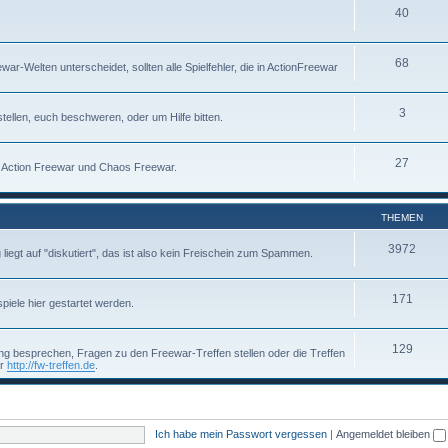
40
68
-Welten unterscheidet, sollten alle Spielfehler, die in ActionFreewar
3
tellen, euch beschweren, oder um Hilfe bitten.
27
um Action Freewar und Chaos Freewar.
THEMEN
3972
g liegt auf "diskutiert", das ist also kein Freischein zum Spammen.
171
piele hier gestartet werden.
129
g besprechen, Fragen zu den Freewar-Treffen stellen oder die Treffen
er
http://fw-treffen.de
.
Ich habe mein Passwort vergessen
|
Angemeldet bleiben