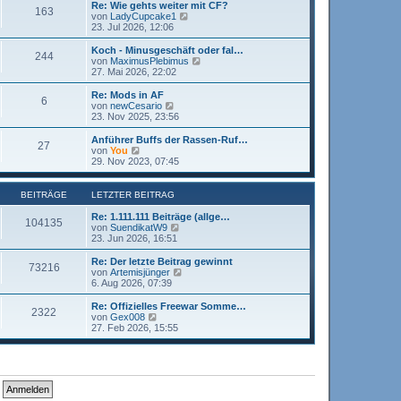
i
e
Re: Wie gehts weiter mit CF?
163
t
s
N
von
LadyCupcake1
r
t
e
23. Jul 2026, 12:06
a
e
u
g
r
e
Koch - Minusgeschäft oder fal…
244
B
s
N
von
MaximusPlebimus
e
t
e
27. Mai 2026, 22:02
i
e
u
t
r
e
Re: Mods in AF
r
6
B
s
N
von
newCesario
a
e
t
e
23. Nov 2025, 23:56
g
i
e
u
t
r
e
Anführer Buffs der Rassen-Ruf…
r
27
B
s
N
von
You
a
e
t
e
29. Nov 2023, 07:45
g
i
e
u
t
r
e
r
B
s
BEITRÄGE
LETZTER BEITRAG
a
e
t
g
i
e
Re: 1.111.111 Beiträge (allge…
104135
t
r
N
von
SuendikatW9
r
B
e
23. Jun 2026, 16:51
a
e
u
g
i
e
Re: Der letzte Beitrag gewinnt
73216
t
s
N
von
Artemisjünger
r
t
e
6. Aug 2026, 07:39
a
e
u
g
r
e
Re: Offizielles Freewar Somme…
2322
B
s
N
von
Gex008
e
t
e
27. Feb 2026, 15:55
i
e
u
t
r
e
r
B
s
a
e
t
g
i
e
t
r
r