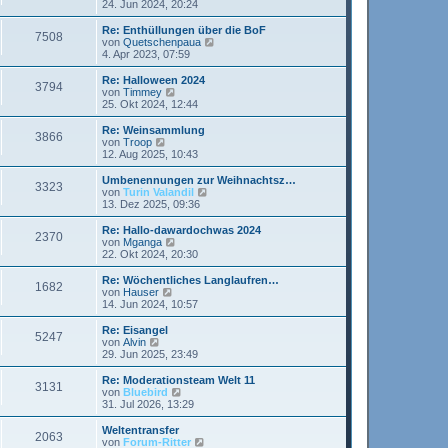
t
e
24. Jun 2024, 20:24
i
e
u
t
r
e
Re: Enthüllungen über die BoF
r
7508
B
s
N
von
Quetschenpaua
a
e
t
e
4. Apr 2023, 07:59
g
i
e
u
t
r
e
Re: Halloween 2024
r
3794
B
s
N
von
Timmey
a
e
t
e
25. Okt 2024, 12:44
g
i
e
u
t
r
e
Re: Weinsammlung
r
3866
B
s
N
von
Troop
a
e
t
e
12. Aug 2025, 10:43
g
i
e
u
t
r
e
Umbenennungen zur Weihnachtsz…
r
3323
B
s
N
von
Turin Valandil
a
e
t
e
13. Dez 2025, 09:36
g
i
e
u
t
r
e
Re: Hallo-dawardochwas 2024
r
2370
B
s
N
von
Mganga
a
e
t
e
22. Okt 2024, 20:30
g
i
e
u
t
r
e
Re: Wöchentliches Langlaufren…
r
1682
B
s
N
von
Hauser
a
e
t
e
14. Jun 2024, 10:57
g
i
e
u
t
r
e
Re: Eisangel
r
5247
B
s
N
von
Alvin
a
e
t
e
29. Jun 2025, 23:49
g
i
e
u
t
r
e
Re: Moderationsteam Welt 11
r
3131
B
s
N
von
Bluebird
a
e
t
e
31. Jul 2026, 13:29
g
i
e
u
t
r
e
Weltentransfer
r
2063
B
s
N
von
Forum-Ritter
a