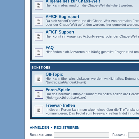
Allgemeines zur Chaos-Welt
Hier kann alles rund um die Chaos-Welt diskutiert werden.
AF/CF Bug report
Da sich ActionFreewar und die Chaos-Welt von normalen Freewar
oder der Chaos-Welt gefunden werden, hier gemeldet werden.
AF/CF Support
Hier könnt ihr Fragen zu ActionFreewar oder der Chaos-Welt s
FAQ
Hier finden sich Antworten auf häufig gestellte Fragen rund 
SONSTIGES
Off-Topic
Hier kann über alles diskutiert werden, wirklich alles. Betonun
(Beitragszähler deaktiviert)
Foren-Spiele
Um das normale Offtopic "sauber" zu halten sollten alle Forens
(Beitragszähler deaktiviert)
Freewar-Treffen
In diesem Forum kann man allgemeines über die Treffenplanun
kommentieren. Das Protal zum Freewar-Treffen findet ihr unt
ANMELDEN
•
REGISTRIEREN
Benutzername:
Passwort: