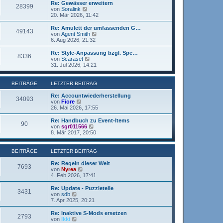
r
e
Re: Gewässer erweitern
r
28399
B
s
N
von
Soralink
a
e
t
e
20. Mär 2026, 11:42
g
i
e
u
t
r
e
Re: Amulett der umfassenden G…
r
49143
B
s
N
von
Agent Smith
a
e
t
e
6. Aug 2026, 21:32
g
i
e
u
t
r
e
Re: Style-Anpassung bzgl. Spe…
r
8336
B
s
N
von
Scaraset
a
e
t
e
31. Jul 2026, 14:21
g
i
e
u
t
r
e
r
B
s
BEITRÄGE
LETZTER BEITRAG
a
e
t
g
i
e
Re: Accountwiederherstellung
34093
t
r
N
von
Fiore
r
B
e
26. Mai 2026, 17:55
a
e
u
g
i
e
Re: Handbuch zu Event-Items
90
t
s
N
von
sgr011566
r
t
e
8. Mär 2017, 20:50
a
e
u
g
r
e
B
s
BEITRÄGE
LETZTER BEITRAG
e
t
i
e
Re: Regeln dieser Welt
7693
t
r
N
von
Nyrea
r
B
e
4. Feb 2026, 17:41
a
e
u
g
i
e
Re: Update - Puzzleteile
3431
t
s
N
von
sdb
r
t
e
7. Apr 2025, 20:21
a
e
u
g
r
e
Re: Inaktive S-Mods ersetzen
2793
B
s
N
von
Ikki
e