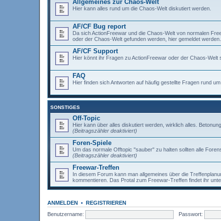
Allgemeines zur Chaos-Welt
Hier kann alles rund um die Chaos-Welt diskutiert werden.
AF/CF Bug report
Da sich ActionFreewar und die Chaos-Welt von normalen Freewar
oder der Chaos-Welt gefunden werden, hier gemeldet werden.
AF/CF Support
Hier könnt ihr Fragen zu ActionFreewar oder der Chaos-Welt s
FAQ
Hier finden sich Antworten auf häufig gestellte Fragen rund 
SONSTIGES
Off-Topic
Hier kann über alles diskutiert werden, wirklich alles. Betonun
(Beitragszähler deaktiviert)
Foren-Spiele
Um das normale Offtopic "sauber" zu halten sollten alle Forens
(Beitragszähler deaktiviert)
Freewar-Treffen
In diesem Forum kann man allgemeines über die Treffenplanun
kommentieren. Das Protal zum Freewar-Treffen findet ihr unt
ANMELDEN
•
REGISTRIEREN
Benutzername:
Passwort: