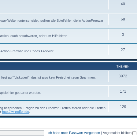
40
68
-Welten unterscheidet, sollten alle Spielfehler, die in ActionFreewar
3
tellen, euch beschweren, oder um Hilfe bitten.
27
um Action Freewar und Chaos Freewar.
THEMEN
3972
g liegt auf "diskutiert", das ist also kein Freischein zum Spammen.
171
piele hier gestartet werden.
129
g besprechen, Fragen zu den Freewar-Treffen stellen oder die Treffen
er
http://fw-treffen.de
.
Ich habe mein Passwort vergessen
|
Angemeldet bleiben