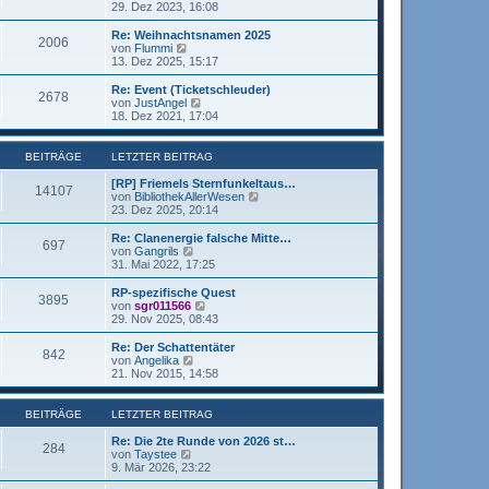
e
t
e
29. Dez 2023, 16:08
g
i
e
u
t
r
e
Re: Weihnachtsnamen 2025
r
2006
B
s
N
von
Flummi
a
e
t
e
13. Dez 2025, 15:17
g
i
e
u
t
r
e
Re: Event (Ticketschleuder)
r
2678
B
s
N
von
JustAngel
a
e
t
e
18. Dez 2021, 17:04
g
i
e
u
t
r
e
r
B
s
BEITRÄGE
LETZTER BEITRAG
a
e
t
g
i
e
[RP] Friemels Sternfunkeltaus…
14107
t
r
N
von
BibliothekAllerWesen
r
B
e
23. Dez 2025, 20:14
a
e
u
g
i
e
Re: Clanenergie falsche Mitte…
697
t
s
N
von
Gangrils
r
t
e
31. Mai 2022, 17:25
a
e
u
g
r
e
RP-spezifische Quest
3895
B
s
N
von
sgr011566
e
t
e
29. Nov 2025, 08:43
i
e
u
t
r
e
Re: Der Schattentäter
r
842
B
s
N
von
Angelika
a
e
t
e
21. Nov 2015, 14:58
g
i
e
u
t
r
e
r
B
s
BEITRÄGE
LETZTER BEITRAG
a
e
t
g
i
e
Re: Die 2te Runde von 2026 st…
284
t
r
N
von
Taystee
r
B
e
9. Mär 2026, 23:22
a
e
u
g