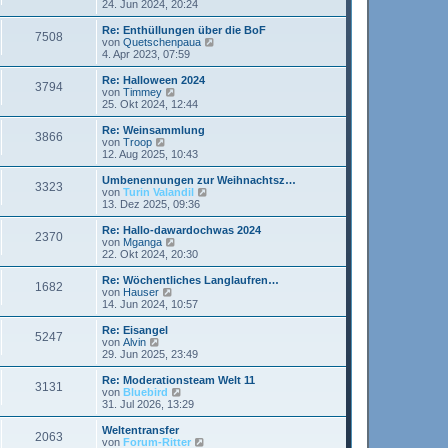
t
e
24. Jun 2024, 20:24
i
e
u
t
r
e
Re: Enthüllungen über die BoF
r
7508
B
s
N
von
Quetschenpaua
a
e
t
e
4. Apr 2023, 07:59
g
i
e
u
t
r
e
Re: Halloween 2024
r
3794
B
s
N
von
Timmey
a
e
t
e
25. Okt 2024, 12:44
g
i
e
u
t
r
e
Re: Weinsammlung
r
3866
B
s
N
von
Troop
a
e
t
e
12. Aug 2025, 10:43
g
i
e
u
t
r
e
Umbenennungen zur Weihnachtsz…
r
3323
B
s
N
von
Turin Valandil
a
e
t
e
13. Dez 2025, 09:36
g
i
e
u
t
r
e
Re: Hallo-dawardochwas 2024
r
2370
B
s
N
von
Mganga
a
e
t
e
22. Okt 2024, 20:30
g
i
e
u
t
r
e
Re: Wöchentliches Langlaufren…
r
1682
B
s
N
von
Hauser
a
e
t
e
14. Jun 2024, 10:57
g
i
e
u
t
r
e
Re: Eisangel
r
5247
B
s
N
von
Alvin
a
e
t
e
29. Jun 2025, 23:49
g
i
e
u
t
r
e
Re: Moderationsteam Welt 11
r
3131
B
s
N
von
Bluebird
a
e
t
e
31. Jul 2026, 13:29
g
i
e
u
t
r
e
Weltentransfer
r
2063
B
s
N
von
Forum-Ritter
a