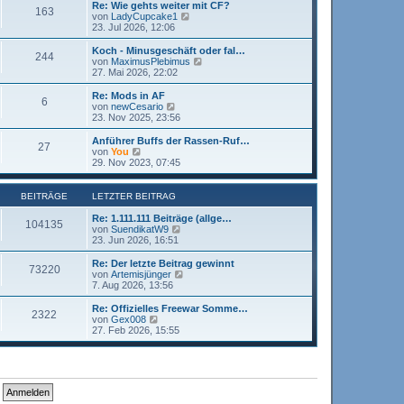
i
e
Re: Wie gehts weiter mit CF?
163
t
s
N
von
LadyCupcake1
r
t
e
23. Jul 2026, 12:06
a
e
u
g
r
e
Koch - Minusgeschäft oder fal…
244
B
s
N
von
MaximusPlebimus
e
t
e
27. Mai 2026, 22:02
i
e
u
t
r
e
Re: Mods in AF
r
6
B
s
N
von
newCesario
a
e
t
e
23. Nov 2025, 23:56
g
i
e
u
t
r
e
Anführer Buffs der Rassen-Ruf…
r
27
B
s
N
von
You
a
e
t
e
29. Nov 2023, 07:45
g
i
e
u
t
r
e
r
B
s
BEITRÄGE
LETZTER BEITRAG
a
e
t
g
i
e
Re: 1.111.111 Beiträge (allge…
104135
t
r
N
von
SuendikatW9
r
B
e
23. Jun 2026, 16:51
a
e
u
g
i
e
Re: Der letzte Beitrag gewinnt
73220
t
s
N
von
Artemisjünger
r
t
e
7. Aug 2026, 13:56
a
e
u
g
r
e
Re: Offizielles Freewar Somme…
2322
B
s
N
von
Gex008
e
t
e
27. Feb 2026, 15:55
i
e
u
t
r
e
r
B
s
a
e
t
g
i
e
t
r
r