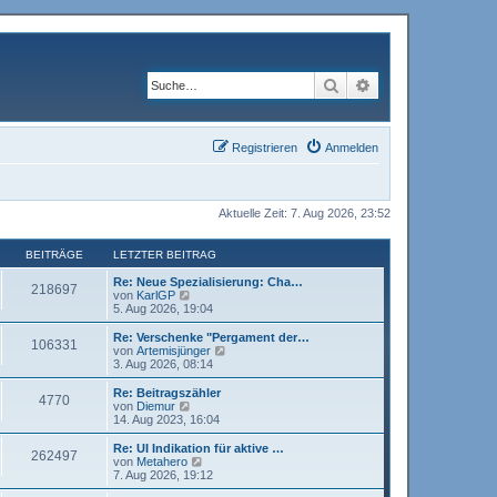
Suche
Erweiterte Suche
Registrieren
Anmelden
Aktuelle Zeit: 7. Aug 2026, 23:52
BEITRÄGE
LETZTER BEITRAG
Re: Neue Spezialisierung: Cha…
218697
N
von
KarlGP
e
5. Aug 2026, 19:04
u
e
Re: Verschenke "Pergament der…
106331
s
N
von
Artemisjünger
t
e
3. Aug 2026, 08:14
e
u
r
e
Re: Beitragszähler
4770
B
s
N
von
Diemur
e
t
e
14. Aug 2023, 16:04
i
e
u
t
r
e
Re: UI Indikation für aktive …
r
262497
B
s
N
von
Metahero
a
e
t
e
7. Aug 2026, 19:12
g
i
e
u
t