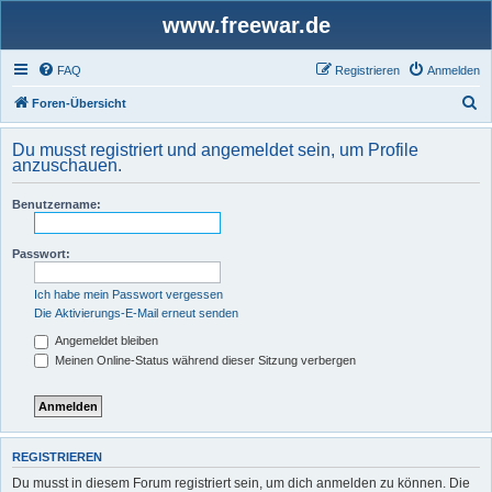
www.freewar.de
FAQ
Registrieren
Anmelden
S
Foren-Übersicht
u
Du musst registriert und angemeldet sein, um Profile
c
anzuschauen.
h
Benutzername:
e
Passwort:
Ich habe mein Passwort vergessen
Die Aktivierungs-E-Mail erneut senden
Angemeldet bleiben
Meinen Online-Status während dieser Sitzung verbergen
REGISTRIEREN
Du musst in diesem Forum registriert sein, um dich anmelden zu können. Die