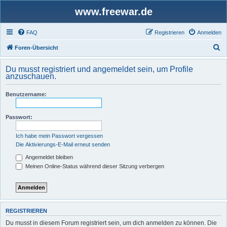
www.freewar.de
FAQ
Registrieren
Anmelden
S
Foren-Übersicht
u
Du musst registriert und angemeldet sein, um Profile
c
anzuschauen.
h
Benutzername:
e
Passwort:
Ich habe mein Passwort vergessen
Die Aktivierungs-E-Mail erneut senden
Angemeldet bleiben
Meinen Online-Status während dieser Sitzung verbergen
REGISTRIEREN
Du musst in diesem Forum registriert sein, um dich anmelden zu können. Die