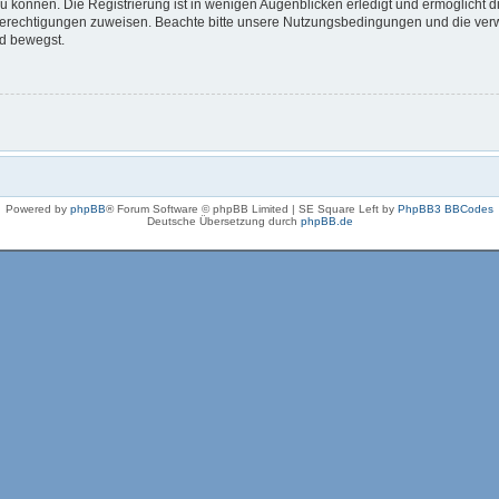
 können. Die Registrierung ist in wenigen Augenblicken erledigt und ermöglicht di
 Berechtigungen zuweisen. Beachte bitte unsere Nutzungsbedingungen und die verwa
rd bewegst.
Powered by
phpBB
® Forum Software © phpBB Limited | SE Square Left by
PhpBB3 BBCodes
Deutsche Übersetzung durch
phpBB.de