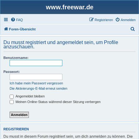
www.freewar.de
FAQ
Registrieren
Anmelden
S
Foren-Übersicht
u
Du musst registriert und angemeldet sein, um Profile
c
anzuschauen.
h
Benutzername:
e
Passwort:
Ich habe mein Passwort vergessen
Die Aktivierungs-E-Mail erneut senden
Angemeldet bleiben
Meinen Online-Status während dieser Sitzung verbergen
REGISTRIEREN
Du musst in diesem Forum registriert sein, um dich anmelden zu können. Die