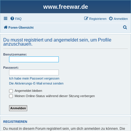
www.freewar.de
FAQ
Registrieren
Anmelden
S
Foren-Übersicht
u
Du musst registriert und angemeldet sein, um Profile
c
anzuschauen.
h
Benutzername:
e
Passwort:
Ich habe mein Passwort vergessen
Die Aktivierungs-E-Mail erneut senden
Angemeldet bleiben
Meinen Online-Status während dieser Sitzung verbergen
REGISTRIEREN
Du musst in diesem Forum registriert sein, um dich anmelden zu können. Die