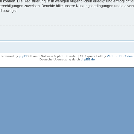
 können. Die Registrierung ist in wenigen Augenblicken erledigt und ermöglicht di
 Berechtigungen zuweisen. Beachte bitte unsere Nutzungsbedingungen und die verwa
rd bewegst.
Powered by
phpBB
® Forum Software © phpBB Limited | SE Square Left by
PhpBB3 BBCodes
Deutsche Übersetzung durch
phpBB.de