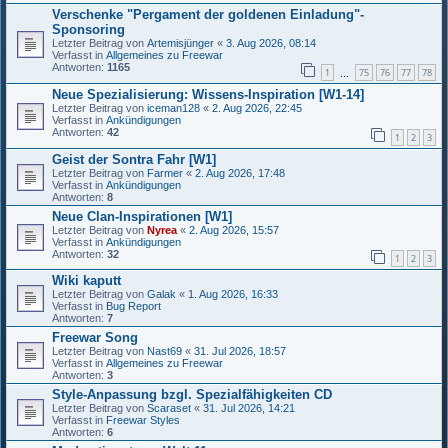
Verschenke "Pergament der goldenen Einladung"-
Sponsoring
Letzter Beitrag von
Artemisjünger
«
3. Aug 2026, 08:14
Verfasst in
Allgemeines zu Freewar
Antworten:
1165
1
75
76
77
78
…
Neue Spezialisierung: Wissens-Inspiration [W1-14]
Letzter Beitrag von
iceman128
«
2. Aug 2026, 22:45
Verfasst in
Ankündigungen
Antworten:
42
1
2
3
Geist der Sontra Fahr [W1]
Letzter Beitrag von
Farmer
«
2. Aug 2026, 17:48
Verfasst in
Ankündigungen
Antworten:
8
Neue Clan-Inspirationen [W1]
Letzter Beitrag von
Nyrea
«
2. Aug 2026, 15:57
Verfasst in
Ankündigungen
Antworten:
32
1
2
3
Wiki kaputt
Letzter Beitrag von
Galak
«
1. Aug 2026, 16:33
Verfasst in
Bug Report
Antworten:
7
Freewar Song
Letzter Beitrag von
Nast69
«
31. Jul 2026, 18:57
Verfasst in
Allgemeines zu Freewar
Antworten:
3
Style-Anpassung bzgl. Spezialfähigkeiten CD
Letzter Beitrag von
Scaraset
«
31. Jul 2026, 14:21
Verfasst in
Freewar Styles
Antworten:
6