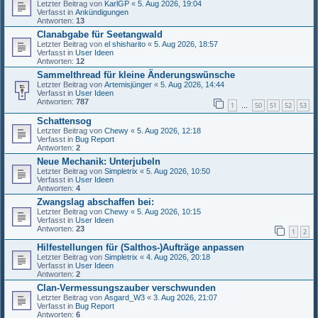
Letzter Beitrag von
KarlGP
«
5. Aug 2026, 19:04
Verfasst in
Ankündigungen
Antworten:
13
Clanabgabe für Seetangwald
Letzter Beitrag von
el shisharito
«
5. Aug 2026, 18:57
Verfasst in
User Ideen
Antworten:
12
Sammelthread für kleine Änderungswünsche
Letzter Beitrag von
Artemisjünger
«
5. Aug 2026, 14:44
Verfasst in
User Ideen
Antworten:
787
1
50
51
52
53
…
Schattensog
Letzter Beitrag von
Chewy
«
5. Aug 2026, 12:18
Verfasst in
Bug Report
Antworten:
2
Neue Mechanik: Unterjubeln
Letzter Beitrag von
Simpletrix
«
5. Aug 2026, 10:50
Verfasst in
User Ideen
Antworten:
4
Zwangslag abschaffen bei:
Letzter Beitrag von
Chewy
«
5. Aug 2026, 10:15
Verfasst in
User Ideen
Antworten:
23
1
2
Hilfestellungen für (Salthos-)Aufträge anpassen
Letzter Beitrag von
Simpletrix
«
4. Aug 2026, 20:18
Verfasst in
User Ideen
Antworten:
2
Clan-Vermessungszauber verschwunden
Letzter Beitrag von
Asgard_W3
«
3. Aug 2026, 21:07
Verfasst in
Bug Report
Antworten:
6