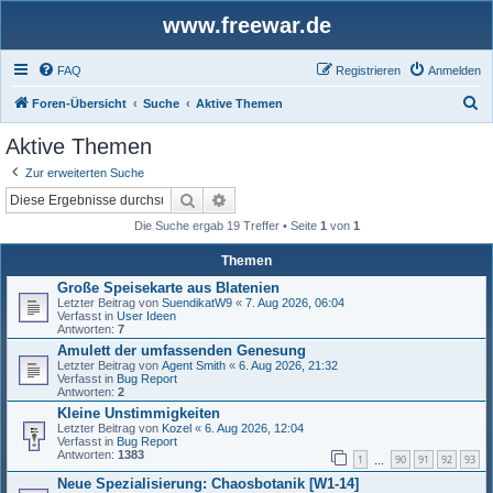
www.freewar.de
FAQ
Registrieren
Anmelden
S
Foren-Übersicht
Suche
Aktive Themen
u
Aktive Themen
c
Zur erweiterten Suche
h
Suche
Erweiterte Suche
e
Die Suche ergab 19 Treffer • Seite
1
von
1
Themen
Große Speisekarte aus Blatenien
Letzter Beitrag von
SuendikatW9
«
7. Aug 2026, 06:04
Verfasst in
User Ideen
Antworten:
7
Amulett der umfassenden Genesung
Letzter Beitrag von
Agent Smith
«
6. Aug 2026, 21:32
Verfasst in
Bug Report
Antworten:
2
Kleine Unstimmigkeiten
Letzter Beitrag von
Kozel
«
6. Aug 2026, 12:04
Verfasst in
Bug Report
Antworten:
1383
1
90
91
92
93
…
Neue Spezialisierung: Chaosbotanik [W1-14]