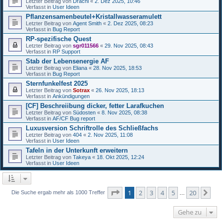
Letzter Beitrag von
Drachi
«
2. Dez 2025, 10:46
Verfasst in
User Ideen
Pflanzensamenbeutel+Kristallwasseramulett
Letzter Beitrag von
Agent Smith
«
2. Dez 2025, 08:23
Verfasst in
Bug Report
RP-spezifische Quest
Letzter Beitrag von
sgr011566
«
29. Nov 2025, 08:43
Verfasst in
RP Support
Stab der Lebensenergie AF
Letzter Beitrag von
Eliana
«
28. Nov 2025, 18:53
Verfasst in
Bug Report
Sternfunkelfest 2025
Letzter Beitrag von
Sotrax
«
26. Nov 2025, 18:13
Verfasst in
Ankündigungen
[CF] Beschreiibung dicker, fetter Larafkuchen
Letzter Beitrag von
Südosten
«
8. Nov 2025, 08:38
Verfasst in
AF/CF Bug report
Luxusversion Schriftrolle des Schließfachs
Letzter Beitrag von
404
«
2. Nov 2025, 11:08
Verfasst in
User Ideen
Tafeln in der Unterkunft erweitern
Letzter Beitrag von
Takeya
«
18. Okt 2025, 12:24
Verfasst in
User Ideen
Seite
1
von
20
1
2
3
4
5
20
Nä
Die Suche ergab mehr als 1000 Treffer
…
Gehe zu