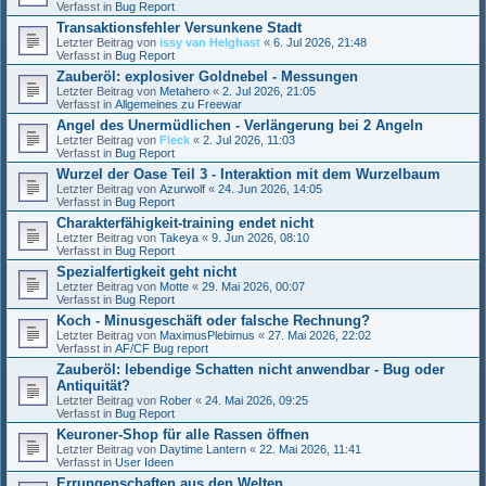
Verfasst in
Bug Report
Transaktionsfehler Versunkene Stadt
Letzter Beitrag von
issy van Helghast
«
6. Jul 2026, 21:48
Verfasst in
Bug Report
Zauberöl: explosiver Goldnebel - Messungen
Letzter Beitrag von
Metahero
«
2. Jul 2026, 21:05
Verfasst in
Allgemeines zu Freewar
Angel des Unermüdlichen - Verlängerung bei 2 Angeln
Letzter Beitrag von
Fleck
«
2. Jul 2026, 11:03
Verfasst in
Bug Report
Wurzel der Oase Teil 3 - Interaktion mit dem Wurzelbaum
Letzter Beitrag von
Azurwolf
«
24. Jun 2026, 14:05
Verfasst in
Bug Report
Charakterfähigkeit-training endet nicht
Letzter Beitrag von
Takeya
«
9. Jun 2026, 08:10
Verfasst in
Bug Report
Spezialfertigkeit geht nicht
Letzter Beitrag von
Motte
«
29. Mai 2026, 00:07
Verfasst in
Bug Report
Koch - Minusgeschäft oder falsche Rechnung?
Letzter Beitrag von
MaximusPlebimus
«
27. Mai 2026, 22:02
Verfasst in
AF/CF Bug report
Zauberöl: lebendige Schatten nicht anwendbar - Bug oder
Antiquität?
Letzter Beitrag von
Rober
«
24. Mai 2026, 09:25
Verfasst in
Bug Report
Keuroner-Shop für alle Rassen öffnen
Letzter Beitrag von
Daytime Lantern
«
22. Mai 2026, 11:41
Verfasst in
User Ideen
Errungenschaften aus den Welten