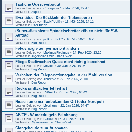
Tägliche Quest verbuggt
Letzter Beitrag von
Crotagon
«
15. Mär 2026, 19:47
Verfasst in
Support
Eventidee: Die Rückkehr der Tiefensporen
Letzter Beitrag von
BlackFUsi0n
«
13. Mär 2026, 14:12
Verfasst in
User Ideen
(Super-)Resistente Spindelschreiter zählen nicht für SW-
Auftrag
Letzter Beitrag von
pellkartoffel92
«
10. Mär 2026, 10:25
Verfasst in
Bug Report
Fokusmagie auf permanent ändern
Letzter Beitrag von
MaximusPlebimus
«
24. Feb 2026, 13:16
Verfasst in
Allgemeines zur Chaos-Welt
Fliege-Stadtwachen-Quest nicht richtig berechnet
Letzter Beitrag von
Mhylox
«
30. Jan 2026, 10:05
Verfasst in
Bug Report
Verhalten der Teleportationsgabe in der Mobilversion
Letzter Beitrag von
Anarchie
«
25. Jan 2026, 20:00
Verfasst in
Bug Report
Rückangriffzauber fehlerhaft
Letzter Beitrag von
zYWelt1
«
23. Jan 2026, 06:42
Verfasst in
Bug Report
Niesen an einen unbekannten Ort (oder Nordpol)
Letzter Beitrag von
Metahero
«
22. Jan 2026, 14:47
Verfasst in
Bug Report
AF/CF - Wunderkugeln Belohnung
Letzter Beitrag von
Farekis
«
16. Jan 2026, 11:51
Verfasst in
Allgemeines zur Chaos-Welt
Clangebäude zum Ausbauen
Letzter Beitrag von
Asgard_W3
«
13. Jan 2026, 21:34