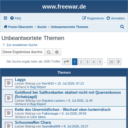
www.freewar.de
FAQ
Registrieren
Anmelden
S
Foren-Übersicht
Suche
Unbeantwortete Themen
u
Unbeantwortete Themen
c
Zur erweiterten Suche
h
Suche
Erweiterte Suche
e
Seite
1
von
20
1
2
3
4
5
20
Nä
Die Suche ergab mehr als 1000 Treffer
…
Themen
Laggs
Letzter Beitrag von
NevW10
«
10. Jul 2026, 07:13
Verfasst in
Bug Report
Goldfund bei Salthoskarten skaliert nicht mit Quarrenbonus
(Schatzjagd)
Letzter Beitrag von
Daytime Lantern
«
9. Jul 2026, 11:45
Verfasst in
Bug Report
Kette des Unermüdlichen - Wechsel ober-/unterirdisch
Letzter Beitrag von
Falkenauge
«
9. Jul 2026, 09:56
Verfasst in
User Ideen
Schusswaffen Chara
Letzter Beitrag von
SuendikatW9
«
8. Jul 2026, 19:27