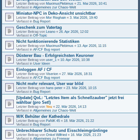
Letzter Beitrag von
MaximusPlebimus
«
21. Mai 2026, 10:41
Verfasst in
Allgemeines zur Chaos-Welt
Miniatur-NPC in Deko-Ansicht unsichtbar
Letzter Beitrag von
Mor Rioghain
«
3. Mai 2026, 19:40
Verfasst in
Bug Report
Geschenk zum Vatertag
Letzter Beitrag von
Leano
«
26. Apr 2026, 12:02
Verfasst in
Off-Topic
Nicht funktionierende Statistiken
Letzter Beitrag von
MaximusPlebimus
«
13. Apr 2026, 11:15
Verfasst in
AF/CF Bug report
Düsterer Bau - Erfolgreichsten Keuroner
Letzter Beitrag von
user_1
«
10. Apr 2026, 10:38
Verfasst in
User Ideen
Einloggen AF / CF
Letzter Beitrag von
Viserion
«
27. Mär 2026, 18:31
Verfasst in
AF/CF Bug report
Nicht mehr relevant, User war blöd
Letzter Beitrag von
hans-peter
«
23. Mär 2026, 10:15
Verfasst in
Bug Report
[Update] QoL: "Letztes Item als Schnellzauber" jetzt frei
wählbar (pro Set!)
Letzter Beitrag von
You
«
22. Mär 2026, 14:13
Verfasst in
Allgemeines zur Chaos-Welt
M/K Behüter der Kathedrale
Letzter Beitrag von
PaNiK 45
«
18. Mär 2026, 21:22
Verfasst in
Bug Report
Unbrechbarer Schutz und Eisschleimgrünlinge
Letzter Beitrag von
Onkel Wilfried
«
16. Mär 2026, 21:23
Verfasst in
Allgemeines zu Freewar