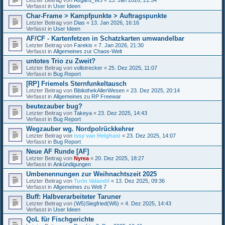
Verfasst in
User Ideen
Char-Frame > Kampfpunkte > Auftragspunkte
Letzter Beitrag von
Dias
«
13. Jan 2026, 16:16
Verfasst in
User Ideen
AF/CF - Kartenfetzen in Schatzkarten umwandelbar
Letzter Beitrag von
Farekis
«
7. Jan 2026, 21:30
Verfasst in
Allgemeines zur Chaos-Welt
untotes Trio zu Zweit?
Letzter Beitrag von
vollstrecker
«
25. Dez 2025, 11:07
Verfasst in
Bug Report
[RP] Friemels Sternfunkeltausch
Letzter Beitrag von
BibliothekAllerWesen
«
23. Dez 2025, 20:14
Verfasst in
Allgemeines zu RP Freewar
beutezauber bug?
Letzter Beitrag von
Takeya
«
23. Dez 2025, 14:43
Verfasst in
Bug Report
Wegzauber wg. Nordpolrückkehrer
Letzter Beitrag von
issy van Helghast
«
23. Dez 2025, 14:07
Verfasst in
Bug Report
Neue AF Runde [AF]
Letzter Beitrag von
Nyrea
«
20. Dez 2025, 18:27
Verfasst in
Ankündigungen
Umbenennungen zur Weihnachtszeit 2025
Letzter Beitrag von
Turin Valandil
«
13. Dez 2025, 09:36
Verfasst in
Allgemeines zu Welt 7
Buff: Halbverarbeiteter Taruner
Letzter Beitrag von
(W5)Siegfried(W6)
«
4. Dez 2025, 14:43
Verfasst in
User Ideen
QoL für Fischgerichte