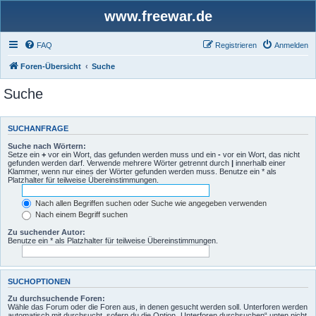
www.freewar.de
FAQ
Registrieren
Anmelden
Foren-Übersicht
Suche
Suche
SUCHANFRAGE
Suche nach Wörtern:
Setze ein
+
vor ein Wort, das gefunden werden muss und ein
-
vor ein Wort, das nicht
gefunden werden darf. Verwende mehrere Wörter getrennt durch
|
innerhalb einer
Klammer, wenn nur eines der Wörter gefunden werden muss. Benutze ein * als
Platzhalter für teilweise Übereinstimmungen.
Nach allen Begriffen suchen oder Suche wie angegeben verwenden
Nach einem Begriff suchen
Zu suchender Autor:
Benutze ein * als Platzhalter für teilweise Übereinstimmungen.
SUCHOPTIONEN
Zu durchsuchende Foren:
Wähle das Forum oder die Foren aus, in denen gesucht werden soll. Unterforen werden
automatisch mit durchsucht, sofern du die Option „Unterforen durchsuchen“ unten nicht