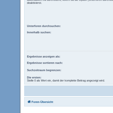
deaktivierst.
Unterforen durchsuchen:
Innerhalb suchen:
Ergebnisse anzeigen als:
Ergebnisse sortieren nach:
Suchzeitraum begrenzen:
Die ersten:
Stelle 0 als Wert ein, damit der komplette Beitrag angezeigt wird.
Foren-Übersicht