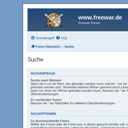
www.freewar.de
Freewar Forum
Schnellzugriff
FAQ
Foren-Übersicht
Suche
Suche
SUCHANFRAGE
Suche nach Wörtern:
Setze ein
+
vor ein Wort, das gefunden werden muss und ein
-
vor ein 
gefunden werden darf. Verwende mehrere Wörter getrennt durch
|
inne
wenn nur eines der Wörter gefunden werden muss. Benutze ein * als Pla
Übereinstimmungen.
Zu suchender Autor:
Benutze ein * als Platzhalter für teilweise Übereinstimmungen.
SUCHOPTIONEN
Zu durchsuchende Foren:
Wähle das Forum oder die Foren aus, in denen gesucht werden soll. 
automatisch mit durchsucht, sofern du die Option „Unterforen durchsu