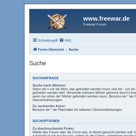
www.freewar.de
Freewar Forum
Schnellzugriff
FAQ
Foren-Übersicht
Suche
Suche
SUCHANFRAGE
Suche nach Wörtern:
Setze ein
+
vor ein Wort, das gefunden werden muss und ein
-
vor ein 
gefunden werden darf. Verwende mehrere Wörter getrennt durch
|
inne
wenn nur eines der Wörter gefunden werden muss. Benutze ein * als Pla
Übereinstimmungen.
Zu suchender Autor:
Benutze ein * als Platzhalter für teilweise Übereinstimmungen.
SUCHOPTIONEN
Zu durchsuchende Foren:
Wähle das Forum oder die Foren aus, in denen gesucht werden soll. 
automatisch mit durchsucht, sofern du die Option „Unterforen durchsu