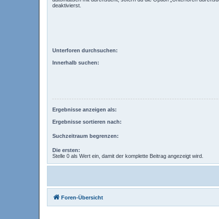
deaktivierst.
Unterforen durchsuchen:
Innerhalb suchen:
Ergebnisse anzeigen als:
Ergebnisse sortieren nach:
Suchzeitraum begrenzen:
Die ersten:
Stelle 0 als Wert ein, damit der komplette Beitrag angezeigt wird.
Foren-Übersicht