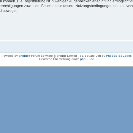
 können. Die Registrierung ist in wenigen Augenblicken erledigt und ermöglicht di
 Berechtigungen zuweisen. Beachte bitte unsere Nutzungsbedingungen und die verwa
rd bewegst.
Powered by
phpBB
® Forum Software © phpBB Limited | SE Square Left by
PhpBB3 BBCodes
Deutsche Übersetzung durch
phpBB.de