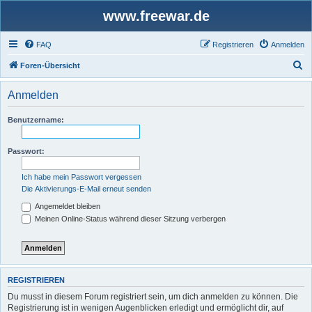
www.freewar.de
FAQ
Registrieren
Anmelden
S
Foren-Übersicht
u
Anmelden
c
h
Benutzername:
e
Passwort:
Ich habe mein Passwort vergessen
Die Aktivierungs-E-Mail erneut senden
Angemeldet bleiben
Meinen Online-Status während dieser Sitzung verbergen
REGISTRIEREN
Du musst in diesem Forum registriert sein, um dich anmelden zu können. Die
Registrierung ist in wenigen Augenblicken erledigt und ermöglicht dir, auf