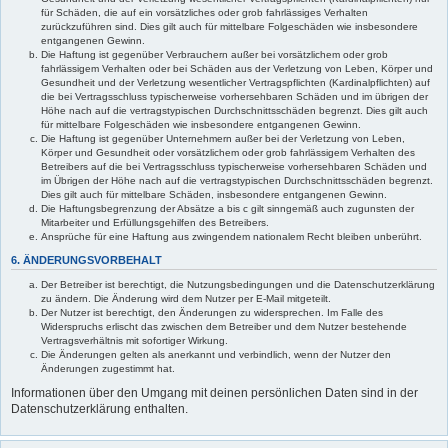
für Schäden, die auf ein vorsätzliches oder grob fahrlässiges Verhalten
zurückzuführen sind. Dies gilt auch für mittelbare Folgeschäden wie insbesondere
entgangenen Gewinn.
Die Haftung ist gegenüber Verbrauchern außer bei vorsätzlichem oder grob
fahrlässigem Verhalten oder bei Schäden aus der Verletzung von Leben, Körper und
Gesundheit und der Verletzung wesentlicher Vertragspflichten (Kardinalpflichten) auf
die bei Vertragsschluss typischerweise vorhersehbaren Schäden und im übrigen der
Höhe nach auf die vertragstypischen Durchschnittsschäden begrenzt. Dies gilt auch
für mittelbare Folgeschäden wie insbesondere entgangenen Gewinn.
Die Haftung ist gegenüber Unternehmern außer bei der Verletzung von Leben,
Körper und Gesundheit oder vorsätzlichem oder grob fahrlässigem Verhalten des
Betreibers auf die bei Vertragsschluss typischerweise vorhersehbaren Schäden und
im Übrigen der Höhe nach auf die vertragstypischen Durchschnittsschäden begrenzt.
Dies gilt auch für mittelbare Schäden, insbesondere entgangenen Gewinn.
Die Haftungsbegrenzung der Absätze a bis c gilt sinngemäß auch zugunsten der
Mitarbeiter und Erfüllungsgehilfen des Betreibers.
Ansprüche für eine Haftung aus zwingendem nationalem Recht bleiben unberührt.
6. ÄNDERUNGSVORBEHALT
Der Betreiber ist berechtigt, die Nutzungsbedingungen und die Datenschutzerklärung
zu ändern. Die Änderung wird dem Nutzer per E-Mail mitgeteilt.
Der Nutzer ist berechtigt, den Änderungen zu widersprechen. Im Falle des
Widerspruchs erlischt das zwischen dem Betreiber und dem Nutzer bestehende
Vertragsverhältnis mit sofortiger Wirkung.
Die Änderungen gelten als anerkannt und verbindlich, wenn der Nutzer den
Änderungen zugestimmt hat.
Informationen über den Umgang mit deinen persönlichen Daten sind in der
Datenschutzerklärung enthalten.