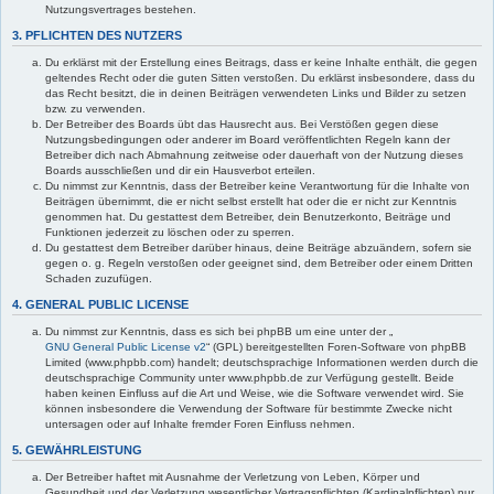
Nutzungsvertrages bestehen.
3. PFLICHTEN DES NUTZERS
Du erklärst mit der Erstellung eines Beitrags, dass er keine Inhalte enthält, die gegen
geltendes Recht oder die guten Sitten verstoßen. Du erklärst insbesondere, dass du
das Recht besitzt, die in deinen Beiträgen verwendeten Links und Bilder zu setzen
bzw. zu verwenden.
Der Betreiber des Boards übt das Hausrecht aus. Bei Verstößen gegen diese
Nutzungsbedingungen oder anderer im Board veröffentlichten Regeln kann der
Betreiber dich nach Abmahnung zeitweise oder dauerhaft von der Nutzung dieses
Boards ausschließen und dir ein Hausverbot erteilen.
Du nimmst zur Kenntnis, dass der Betreiber keine Verantwortung für die Inhalte von
Beiträgen übernimmt, die er nicht selbst erstellt hat oder die er nicht zur Kenntnis
genommen hat. Du gestattest dem Betreiber, dein Benutzerkonto, Beiträge und
Funktionen jederzeit zu löschen oder zu sperren.
Du gestattest dem Betreiber darüber hinaus, deine Beiträge abzuändern, sofern sie
gegen o. g. Regeln verstoßen oder geeignet sind, dem Betreiber oder einem Dritten
Schaden zuzufügen.
4. GENERAL PUBLIC LICENSE
Du nimmst zur Kenntnis, dass es sich bei phpBB um eine unter der „
GNU General Public License v2
“ (GPL) bereitgestellten Foren-Software von phpBB
Limited (www.phpbb.com) handelt; deutschsprachige Informationen werden durch die
deutschsprachige Community unter www.phpbb.de zur Verfügung gestellt. Beide
haben keinen Einfluss auf die Art und Weise, wie die Software verwendet wird. Sie
können insbesondere die Verwendung der Software für bestimmte Zwecke nicht
untersagen oder auf Inhalte fremder Foren Einfluss nehmen.
5. GEWÄHRLEISTUNG
Der Betreiber haftet mit Ausnahme der Verletzung von Leben, Körper und
Gesundheit und der Verletzung wesentlicher Vertragspflichten (Kardinalpflichten) nur