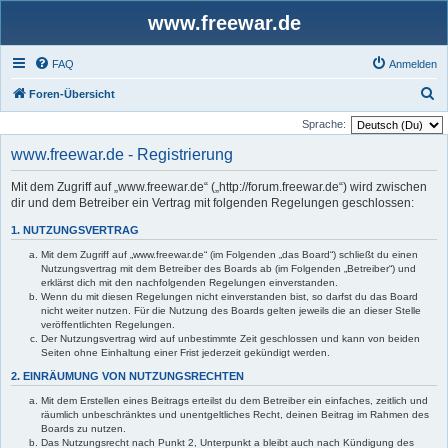
www.freewar.de
FAQ
Anmelden
S
Foren-Übersicht
u
Sprache:
c
www.freewar.de - Registrierung
h
Mit dem Zugriff auf „www.freewar.de“ („http://forum.freewar.de“) wird zwischen
e
dir und dem Betreiber ein Vertrag mit folgenden Regelungen geschlossen:
1. NUTZUNGSVERTRAG
Mit dem Zugriff auf „www.freewar.de“ (im Folgenden „das Board“) schließt du einen
Nutzungsvertrag mit dem Betreiber des Boards ab (im Folgenden „Betreiber“) und
erklärst dich mit den nachfolgenden Regelungen einverstanden.
Wenn du mit diesen Regelungen nicht einverstanden bist, so darfst du das Board
nicht weiter nutzen. Für die Nutzung des Boards gelten jeweils die an dieser Stelle
veröffentlichten Regelungen.
Der Nutzungsvertrag wird auf unbestimmte Zeit geschlossen und kann von beiden
Seiten ohne Einhaltung einer Frist jederzeit gekündigt werden.
2. EINRÄUMUNG VON NUTZUNGSRECHTEN
Mit dem Erstellen eines Beitrags erteilst du dem Betreiber ein einfaches, zeitlich und
räumlich unbeschränktes und unentgeltliches Recht, deinen Beitrag im Rahmen des
Boards zu nutzen.
Das Nutzungsrecht nach Punkt 2, Unterpunkt a bleibt auch nach Kündigung des