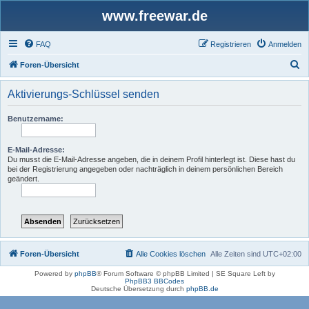
www.freewar.de
FAQ
Registrieren
Anmelden
S
Foren-Übersicht
u
Aktivierungs-Schlüssel senden
c
h
Benutzername:
e
E-Mail-Adresse:
Du musst die E-Mail-Adresse angeben, die in deinem Profil hinterlegt ist. Diese hast du
bei der Registrierung angegeben oder nachträglich in deinem persönlichen Bereich
geändert.
Foren-Übersicht
Alle Cookies löschen
Alle Zeiten sind
UTC+02:00
Powered by
phpBB
® Forum Software © phpBB Limited | SE Square Left by
PhpBB3 BBCodes
Deutsche Übersetzung durch
phpBB.de