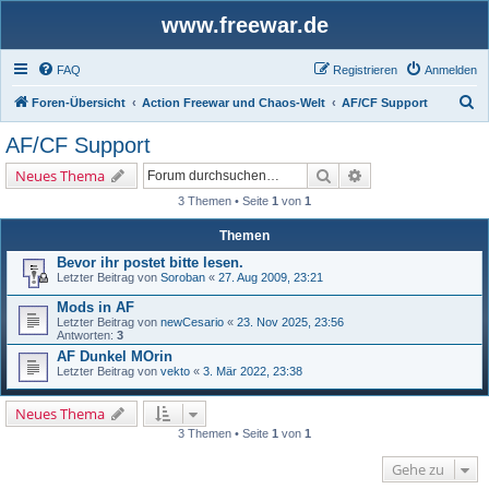
www.freewar.de
FAQ
Registrieren
Anmelden
S
Foren-Übersicht
Action Freewar und Chaos-Welt
AF/CF Support
u
AF/CF Support
c
Suche
Erweiterte Suche
Neues Thema
h
3 Themen • Seite
1
von
1
e
Themen
Bevor ihr postet bitte lesen.
Letzter Beitrag von
Soroban
«
27. Aug 2009, 23:21
Mods in AF
Letzter Beitrag von
newCesario
«
23. Nov 2025, 23:56
Antworten:
3
AF Dunkel MOrin
Letzter Beitrag von
vekto
«
3. Mär 2022, 23:38
Neues Thema
3 Themen • Seite
1
von
1
Gehe zu