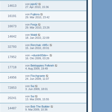
von
jojo42
14613
27. Apr 2010, 15:36
von
Fujitora
16191
29. Mär 2010, 23:42
von
Fesja
16673
29. Mär 2010, 23:26
von
Waldi
14642
18. Jan 2010, 22:09
von
Rerchak >W5<
32793
15. Jan 2010, 20:01
von
-=dustin93de=-
17952
16. Okt 2009, 03:26
von
Beklopptes Fellvieh
17718
4. Aug 2009, 19:49
von
Fischgraete
14956
24. Jun 2009, 11:07
von
Sui
72853
3. Jun 2009, 18:01
von
Sui
20241
13. Mai 2009, 15:55
von
Bob The Builder
14487
9. Mai 2009, 10:36