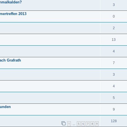
chmalkalden?
3
ertreffen 2013
0
2
13
4
ach Grafrath
7
3
4
5
funden
9
128
1
5
6
7
8
9
…