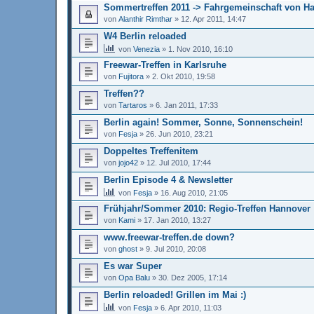
Sommertreffen 2011 -> Fahrgemeinschaft von 
von
Alanthir Rimthar
»
12. Apr 2011, 14:47
W4 Berlin reloaded
von
Venezia
»
1. Nov 2010, 16:10
Freewar-Treffen in Karlsruhe
von
Fujitora
»
2. Okt 2010, 19:58
Treffen??
von
Tartaros
»
6. Jan 2011, 17:33
Berlin again! Sommer, Sonne, Sonnenschein!
von
Fesja
»
26. Jun 2010, 23:21
Doppeltes Treffenitem
von
jojo42
»
12. Jul 2010, 17:44
Berlin Episode 4 & Newsletter
von
Fesja
»
16. Aug 2010, 21:05
Frühjahr/Sommer 2010: Regio-Treffen Hannover
von
Kami
»
17. Jan 2010, 13:27
www.freewar-treffen.de down?
von
ghost
»
9. Jul 2010, 20:08
Es war Super
von
Opa Balu
»
30. Dez 2005, 17:14
Berlin reloaded! Grillen im Mai :)
von
Fesja
»
6. Apr 2010, 11:03