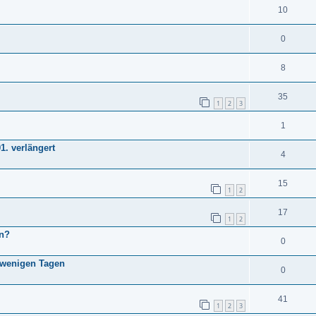
10
0
8
35
1
2
3
1
1. verlängert
4
15
1
2
17
1
2
en?
0
n wenigen Tagen
0
41
1
2
3