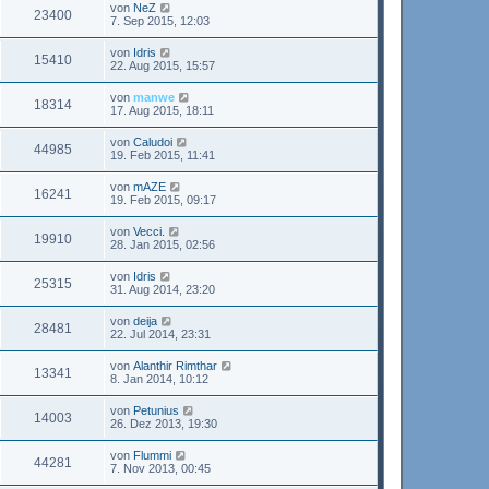
von
NeZ
23400
7. Sep 2015, 12:03
von
Idris
15410
22. Aug 2015, 15:57
von
manwe
18314
17. Aug 2015, 18:11
von
Caludoi
44985
19. Feb 2015, 11:41
von
mAZE
16241
19. Feb 2015, 09:17
von
Vecci.
19910
28. Jan 2015, 02:56
von
Idris
25315
31. Aug 2014, 23:20
von
deija
28481
22. Jul 2014, 23:31
von
Alanthir Rimthar
13341
8. Jan 2014, 10:12
von
Petunius
14003
26. Dez 2013, 19:30
von
Flummi
44281
7. Nov 2013, 00:45