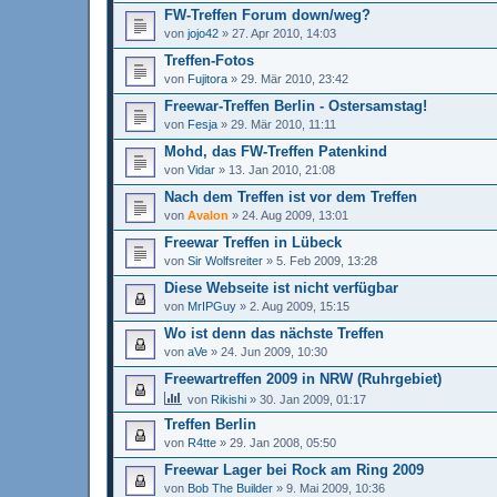
FW-Treffen Forum down/weg?
von
jojo42
»
27. Apr 2010, 14:03
Treffen-Fotos
von
Fujitora
»
29. Mär 2010, 23:42
Freewar-Treffen Berlin - Ostersamstag!
von
Fesja
»
29. Mär 2010, 11:11
Mohd, das FW-Treffen Patenkind
von
Vidar
»
13. Jan 2010, 21:08
Nach dem Treffen ist vor dem Treffen
von
Avalon
»
24. Aug 2009, 13:01
Freewar Treffen in Lübeck
von
Sir Wolfsreiter
»
5. Feb 2009, 13:28
Diese Webseite ist nicht verfügbar
von
MrIPGuy
»
2. Aug 2009, 15:15
Wo ist denn das nächste Treffen
von
aVe
»
24. Jun 2009, 10:30
Freewartreffen 2009 in NRW (Ruhrgebiet)
von
Rikishi
»
30. Jan 2009, 01:17
Treffen Berlin
von
R4tte
»
29. Jan 2008, 05:50
Freewar Lager bei Rock am Ring 2009
von
Bob The Builder
»
9. Mai 2009, 10:36