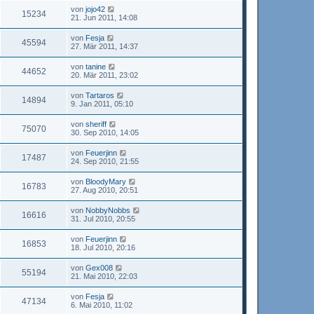
von
jojo42
15234
21. Jun 2011, 14:08
von
Fesja
45594
27. Mär 2011, 14:37
von
tanine
44652
20. Mär 2011, 23:02
von
Tartaros
14894
9. Jan 2011, 05:10
von
sheriff
75070
30. Sep 2010, 14:05
von
Feuerjinn
17487
24. Sep 2010, 21:55
von
BloodyMary
16783
27. Aug 2010, 20:51
von
NobbyNobbs
16616
31. Jul 2010, 20:55
von
Feuerjinn
16853
18. Jul 2010, 20:16
von
Gex008
55194
21. Mai 2010, 22:03
von
Fesja
47134
6. Mai 2010, 11:02