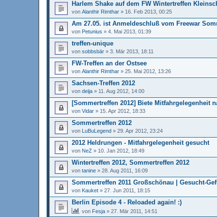
Harlem Shake auf dem FW Wintertreffen Kleins
von
Alanthir Rimthar
»
16. Feb 2013, 00:25
Am 27.05. ist Anmeldeschluß vom Freewar Somm
von
Petunius
»
4. Mai 2013, 01:39
treffen-unique
von
sobbsbär
»
3. Mär 2013, 18:11
FW-Treffen an der Ostsee
von
Alanthir Rimthar
»
25. Mai 2012, 13:26
Sachsen-Treffen 2012
von
deija
»
11. Aug 2012, 14:00
[Sommertreffen 2012] Biete Mitfahrgelegenheit n
von
Vidar
»
15. Apr 2012, 18:33
Sommertreffen 2012
von
LuBuLegend
»
29. Apr 2012, 23:24
2012 Heldrungen - Mitfahrgelegenheit gesucht
von
NeZ
»
10. Jan 2012, 18:49
Wintertreffen 2012, Sommertreffen 2012
von
tanine
»
28. Aug 2011, 16:09
Sommertreffen 2011 Großschönau | Gesucht-Ge
von
Kauket
»
27. Jun 2011, 18:15
Berlin Episode 4 - Reloaded again! :)
von
Fesja
»
27. Mär 2011, 14:51