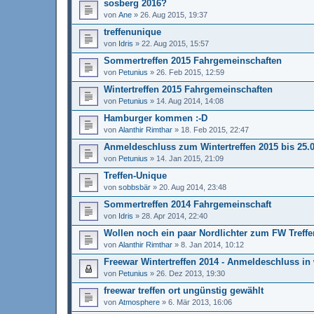
sosberg 2016?
von
Ane
»
26. Aug 2015, 19:37
treffenunique
von
Idris
»
22. Aug 2015, 15:57
Sommertreffen 2015 Fahrgemeinschaften
von
Petunius
»
26. Feb 2015, 12:59
Wintertreffen 2015 Fahrgemeinschaften
von
Petunius
»
14. Aug 2014, 14:08
Hamburger kommen :-D
von
Alanthir Rimthar
»
18. Feb 2015, 22:47
Anmeldeschluss zum Wintertreffen 2015 bis 25.0
von
Petunius
»
14. Jan 2015, 21:09
Treffen-Unique
von
sobbsbär
»
20. Aug 2014, 23:48
Sommertreffen 2014 Fahrgemeinschaft
von
Idris
»
28. Apr 2014, 22:40
Wollen noch ein paar Nordlichter zum FW Treff
von
Alanthir Rimthar
»
8. Jan 2014, 10:12
Freewar Wintertreffen 2014 - Anmeldeschluss i
von
Petunius
»
26. Dez 2013, 19:30
freewar treffen ort ungünstig gewählt
von
Atmosphere
»
6. Mär 2013, 16:06