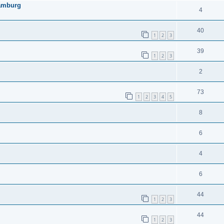
Hamburg
4
40
1
2
3
39
1
2
3
2
73
1
2
3
4
5
8
6
4
6
44
1
2
3
44
1
2
3