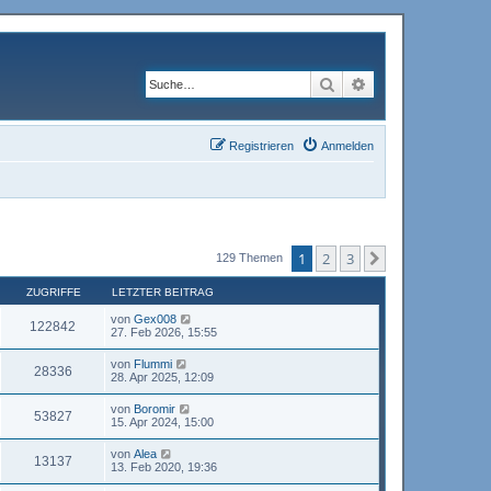
Suche
Erweiterte Suche
Registrieren
Anmelden
1
2
3
Nächste
129 Themen
ZUGRIFFE
LETZTER BEITRAG
von
Gex008
122842
27. Feb 2026, 15:55
von
Flummi
28336
28. Apr 2025, 12:09
von
Boromir
53827
15. Apr 2024, 15:00
von
Alea
13137
13. Feb 2020, 19:36