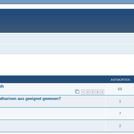
eiterte Suche
ANTWORTEN
ath
69
1
2
3
4
5
Katharinen aus geeignet gewesen?
1
?
7
2