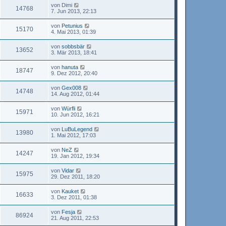
von
Dimi
14768
7. Jun 2013, 22:13
von
Petunius
15170
4. Mai 2013, 01:39
von
sobbsbär
13652
3. Mär 2013, 18:41
von
hanuta
18747
9. Dez 2012, 20:40
von
Gex008
14748
14. Aug 2012, 01:44
von
Würfli
15971
10. Jun 2012, 16:21
von
LuBuLegend
13980
1. Mai 2012, 17:03
von
NeZ
14247
19. Jan 2012, 19:34
von
Vidar
15975
29. Dez 2011, 18:20
von
Kauket
16633
3. Dez 2011, 01:38
von
Fesja
86924
21. Aug 2011, 22:53