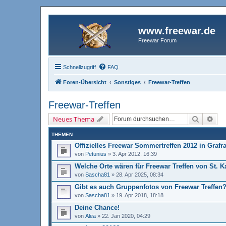
www.freewar.de
Freewar Forum
Schnellzugriff
FAQ
Foren-Übersicht
Sonstiges
Freewar-Treffen
Freewar-Treffen
Suche
Erw
Neues Thema
THEMEN
Offizielles Freewar Sommertreffen 2012 in Grafr
von
Petunius
»
3. Apr 2012, 16:39
Welche Orte wären für Freewar Treffen von St. 
von
Sascha81
»
28. Apr 2025, 08:34
Gibt es auch Gruppenfotos von Freewar Treffen
von
Sascha81
»
19. Apr 2018, 18:18
Deine Chance!
von
Alea
»
22. Jan 2020, 04:29