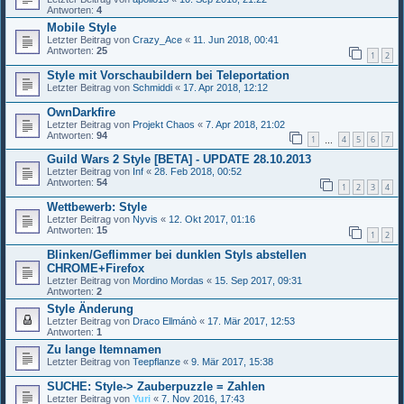
Antworten:
4
Mobile Style
Letzter Beitrag von
Crazy_Ace
«
11. Jun 2018, 00:41
Antworten:
25
1
2
Style mit Vorschaubildern bei Teleportation
Letzter Beitrag von
Schmiddi
«
17. Apr 2018, 12:12
OwnDarkfire
Letzter Beitrag von
Projekt Chaos
«
7. Apr 2018, 21:02
Antworten:
94
1
4
5
6
7
…
Guild Wars 2 Style [BETA] - UPDATE 28.10.2013
Letzter Beitrag von
Inf
«
28. Feb 2018, 00:52
Antworten:
54
1
2
3
4
Wettbewerb: Style
Letzter Beitrag von
Nyvis
«
12. Okt 2017, 01:16
Antworten:
15
1
2
Blinken/Geflimmer bei dunklen Styls abstellen
CHROME+Firefox
Letzter Beitrag von
Mordino Mordas
«
15. Sep 2017, 09:31
Antworten:
2
Style Änderung
Letzter Beitrag von
Draco Ellmánò
«
17. Mär 2017, 12:53
Antworten:
1
Zu lange Itemnamen
Letzter Beitrag von
Teepflanze
«
9. Mär 2017, 15:38
SUCHE: Style-> Zauberpuzzle = Zahlen
Letzter Beitrag von
Yuri
«
7. Nov 2016, 17:43