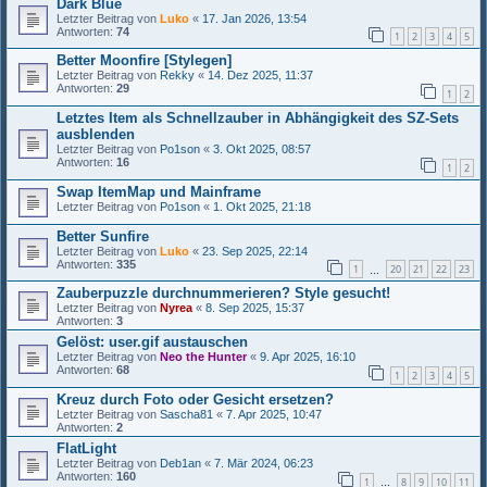
Dark Blue
Letzter Beitrag von
Luko
«
17. Jan 2026, 13:54
Antworten:
74
1
2
3
4
5
Better Moonfire [Stylegen]
Letzter Beitrag von
Rekky
«
14. Dez 2025, 11:37
Antworten:
29
1
2
Letztes Item als Schnellzauber in Abhängigkeit des SZ-Sets
ausblenden
Letzter Beitrag von
Po1son
«
3. Okt 2025, 08:57
Antworten:
16
1
2
Swap ItemMap und Mainframe
Letzter Beitrag von
Po1son
«
1. Okt 2025, 21:18
Better Sunfire
Letzter Beitrag von
Luko
«
23. Sep 2025, 22:14
Antworten:
335
1
20
21
22
23
…
Zauberpuzzle durchnummerieren? Style gesucht!
Letzter Beitrag von
Nyrea
«
8. Sep 2025, 15:37
Antworten:
3
Gelöst: user.gif austauschen
Letzter Beitrag von
Neo the Hunter
«
9. Apr 2025, 16:10
Antworten:
68
1
2
3
4
5
Kreuz durch Foto oder Gesicht ersetzen?
Letzter Beitrag von
Sascha81
«
7. Apr 2025, 10:47
Antworten:
2
FlatLight
Letzter Beitrag von
Deb1an
«
7. Mär 2024, 06:23
Antworten:
160
1
8
9
10
11
…