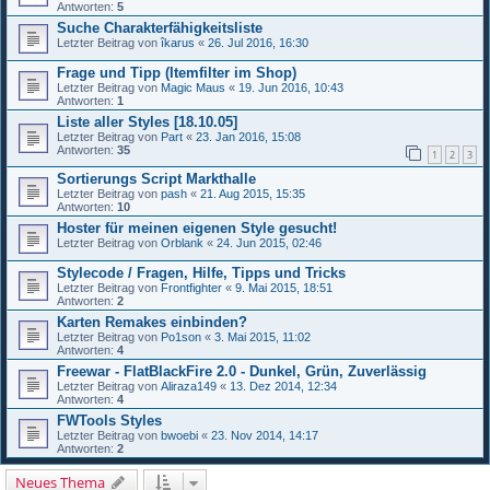
Antworten:
5
Suche Charakterfähigkeitsliste
Letzter Beitrag von
îkarus
«
26. Jul 2016, 16:30
Frage und Tipp (Itemfilter im Shop)
Letzter Beitrag von
Magic Maus
«
19. Jun 2016, 10:43
Antworten:
1
Liste aller Styles [18.10.05]
Letzter Beitrag von
Part
«
23. Jan 2016, 15:08
Antworten:
35
1
2
3
Sortierungs Script Markthalle
Letzter Beitrag von
pash
«
21. Aug 2015, 15:35
Antworten:
10
Hoster für meinen eigenen Style gesucht!
Letzter Beitrag von
Orblank
«
24. Jun 2015, 02:46
Stylecode / Fragen, Hilfe, Tipps und Tricks
Letzter Beitrag von
Frontfighter
«
9. Mai 2015, 18:51
Antworten:
2
Karten Remakes einbinden?
Letzter Beitrag von
Po1son
«
3. Mai 2015, 11:02
Antworten:
4
Freewar - FlatBlackFire 2.0 - Dunkel, Grün, Zuverlässig
Letzter Beitrag von
Aliraza149
«
13. Dez 2014, 12:34
Antworten:
4
FWTools Styles
Letzter Beitrag von
bwoebi
«
23. Nov 2014, 14:17
Antworten:
2
Neues Thema