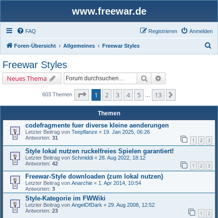
www.freewar.de
FAQ
Registrieren
Anmelden
S
Foren-Übersicht
Allgemeines
Freewar Styles
u
Freewar Styles
c
Suche
Erweiterte Suche
Neues Thema
h
e
Seite
1
von
13
1
2
3
4
5
13
Nächste
603 Themen
…
Themen
codefragmente fuer diverse kleine aenderungen
Letzter Beitrag von
Teepflanze
«
19. Jan 2025, 06:26
Antworten:
31
1
2
3
Style lokal nutzen ruckelfreies Spielen garantiert!
Letzter Beitrag von
Schmiddi
«
28. Aug 2022, 18:12
Antworten:
42
1
2
3
Freewar-Style downloaden (zum lokal nutzen)
Letzter Beitrag von
Anarchie
«
1. Apr 2014, 10:54
Antworten:
3
Style-Kategorie im FWWiki
Letzter Beitrag von
AngelOfDark
«
29. Aug 2008, 12:52
Antworten:
23
1
2