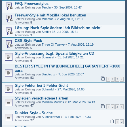
FAQ: Freewarstyles
Letzter Beitrag von
Teodin
«
30. Sep 2007, 13:47
Freewar-Style mit Mozilla lokal benutzen
Letzter Beitrag von
Mheatus
«
2. Aug 2007, 17:10
Antworten:
5
Lösung: Nach Style ändern lädt Bildschirm nicht!
Letzter Beitrag von
Steffi
«
15. Jul 2006, 15:41
Antworten:
3
CSS Style Pack
Letzter Beitrag von
Three Of Twelve
«
7. Aug 2005, 12:19
Antworten:
6
Style-Anpassung bzgl. Spezialfähigkeiten CD
Letzter Beitrag von
Scaraset
«
31. Jul 2026, 14:21
Antworten:
6
BESTER STYLE IN FW [DUNKEL/HELL] GARANTIERT +1000
aura
Letzter Beitrag von
Simpletrix
«
7. Jun 2026, 12:07
Antworten:
53
1
2
3
4
Style Fehler bei 3-Felder-Sicht
Letzter Beitrag von
Schmiddi
«
27. Mai 2026, 14:05
Antworten:
9
StyleGen verschiedene Farben
Letzter Beitrag von
Mordino Mordas
«
12. Mär 2026, 14:13
Antworten:
47
1
2
3
4
Dunkler Style - Suche
Letzter Beitrag von
SuendikatW9
«
13. Feb 2026, 15:33
Antworten:
27
1
2