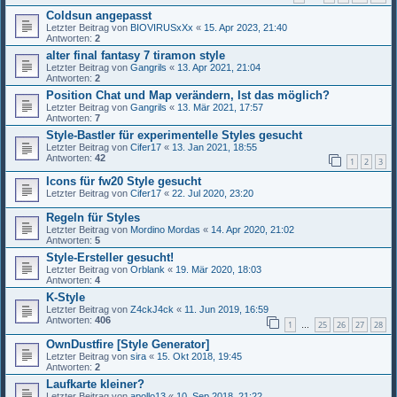
Coldsun angepasst
Letzter Beitrag von
BIOVIRUSxXx
«
15. Apr 2023, 21:40
Antworten:
2
alter final fantasy 7 tiramon style
Letzter Beitrag von
Gangrils
«
13. Apr 2021, 21:04
Antworten:
2
Position Chat und Map verändern, Ist das möglich?
Letzter Beitrag von
Gangrils
«
13. Mär 2021, 17:57
Antworten:
7
Style-Bastler für experimentelle Styles gesucht
Letzter Beitrag von
Cifer17
«
13. Jan 2021, 18:55
Antworten:
42
1
2
3
Icons für fw20 Style gesucht
Letzter Beitrag von
Cifer17
«
22. Jul 2020, 23:20
Regeln für Styles
Letzter Beitrag von
Mordino Mordas
«
14. Apr 2020, 21:02
Antworten:
5
Style-Ersteller gesucht!
Letzter Beitrag von
Orblank
«
19. Mär 2020, 18:03
Antworten:
4
K-Style
Letzter Beitrag von
Z4ckJ4ck
«
11. Jun 2019, 16:59
Antworten:
406
1
25
26
27
28
…
OwnDustfire [Style Generator]
Letzter Beitrag von
sira
«
15. Okt 2018, 19:45
Antworten:
2
Laufkarte kleiner?
Letzter Beitrag von
apollo13
«
10. Sep 2018, 21:22