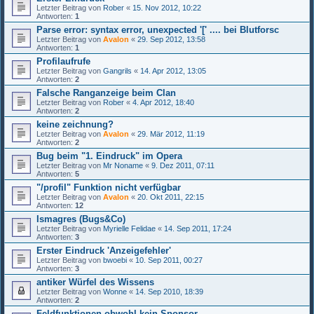
Letzter Beitrag von
Rober
«
15. Nov 2012, 10:22
Antworten:
1
Parse error: syntax error, unexpected '[' .... bei Blutforsc
Letzter Beitrag von
Avalon
«
29. Sep 2012, 13:58
Antworten:
1
Profilaufrufe
Letzter Beitrag von
Gangrils
«
14. Apr 2012, 13:05
Antworten:
2
Falsche Ranganzeige beim Clan
Letzter Beitrag von
Rober
«
4. Apr 2012, 18:40
Antworten:
2
keine zeichnung?
Letzter Beitrag von
Avalon
«
29. Mär 2012, 11:19
Antworten:
2
Bug beim "1. Eindruck" im Opera
Letzter Beitrag von
Mr Noname
«
9. Dez 2011, 07:11
Antworten:
5
"/profil" Funktion nicht verfügbar
Letzter Beitrag von
Avalon
«
20. Okt 2011, 22:15
Antworten:
12
Ismagres (Bugs&Co)
Letzter Beitrag von
Myrielle Felidae
«
14. Sep 2011, 17:24
Antworten:
3
Erster Eindruck 'Anzeigefehler'
Letzter Beitrag von
bwoebi
«
10. Sep 2011, 00:27
Antworten:
3
antiker Würfel des Wissens
Letzter Beitrag von
Wonne
«
14. Sep 2010, 18:39
Antworten:
2
Feldfunktionen obwohl kein Sponsor