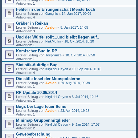
Antworten:
1
Fehler in der Errungenschaft Meisterkoch
Letzter Beitrag von
Gangrils
«
14. Jan 2017, 00:09
Antworten:
4
Gräber in Reikan
Letzter Beitrag von
Avalon
«
5. Jan 2017, 14:05
Antworten:
3
Und der Würfel rollt...und bleibt liegen auf..
Letzter Beitrag von
PinkMuffin
«
18. Okt 2014, 18:20
Antworten:
1
Komischer Bug in RP
Letzter Beitrag von
Teepflanze
«
18. Okt 2014, 02:50
Antworten:
1
Statistik-Aufträge Bug
Letzter Beitrag von
Kiryl del Osyon
«
19. Sep 2014, 11:49
Antworten:
4
Die stille Insel der Moospolsterne
Letzter Beitrag von
Avalon
«
29. Aug 2014, 09:39
Antworten:
1
RP Update 30.06.2014
Letzter Beitrag von
Kiryl del Osyon
«
3. Jul 2014, 12:46
Antworten:
2
Bugs bei Lagerfeuer Items
Letzter Beitrag von
Avalon
«
23. Apr 2014, 19:28
Antworten:
1
Minimap Gruppenmitglieder
Letzter Beitrag von
Kiryl del Osyon
«
9. Jan 2014, 17:07
Antworten:
2
Gewebeforschung