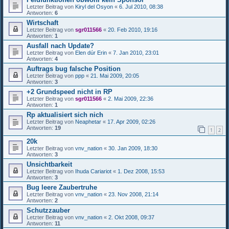
Letzter Beitrag von
Kiryl del Osyon
«
6. Jul 2010, 08:38
Antworten:
6
Wirtschaft
Letzter Beitrag von
sgr011566
«
20. Feb 2010, 19:16
Antworten:
1
Ausfall nach Update?
Letzter Beitrag von
Elen dúr Erin
«
7. Jan 2010, 23:01
Antworten:
4
Auftrags bug falsche Position
Letzter Beitrag von
ppp
«
21. Mai 2009, 20:05
Antworten:
3
+2 Grundspeed nicht in RP
Letzter Beitrag von
sgr011566
«
2. Mai 2009, 22:36
Antworten:
1
Rp aktualisiert sich nich
Letzter Beitrag von
Neaphetar
«
17. Apr 2009, 02:26
Antworten:
19
1
2
20k
Letzter Beitrag von
vnv_nation
«
30. Jan 2009, 18:30
Antworten:
3
Unsichtbarkeit
Letzter Beitrag von
Ihuda Cariariot
«
1. Dez 2008, 15:53
Antworten:
3
Bug leere Zaubertruhe
Letzter Beitrag von
vnv_nation
«
23. Nov 2008, 21:14
Antworten:
2
Schutzzauber
Letzter Beitrag von
vnv_nation
«
2. Okt 2008, 09:37
Antworten:
11