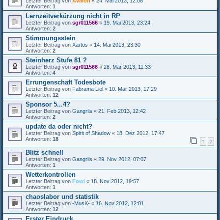
Letzter Beitrag von
Avalon
«
24. Mai 2013, 12:08
Antworten:
1
Lernzeitverkürzung nicht in RP
Letzter Beitrag von
sgr011566
«
19. Mai 2013, 23:24
Antworten:
2
Stimmungsstein
Letzter Beitrag von
Xartos
«
14. Mai 2013, 23:30
Antworten:
2
Steinherz Stufe 81 ?
Letzter Beitrag von
sgr011566
«
28. Mär 2013, 11:33
Antworten:
4
Errungenschaft Todesbote
Letzter Beitrag von
Fabrama Liel
«
10. Mär 2013, 17:29
Antworten:
12
Sponsor 5...4?
Letzter Beitrag von
Gangrils
«
21. Feb 2013, 12:42
Antworten:
2
update da oder nicht?
Letzter Beitrag von
Spirit of Shadow
«
18. Dez 2012, 17:47
Antworten:
18
1
2
Blitz schnell
Letzter Beitrag von
Gangrils
«
29. Nov 2012, 07:07
Antworten:
1
Wetterkontrollen
Letzter Beitrag von
Fowl
«
18. Nov 2012, 19:57
Antworten:
1
chaoslabor und statistik
Letzter Beitrag von
-MusK-
«
16. Nov 2012, 12:01
Antworten:
12
Erster Eindruck