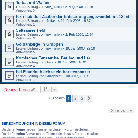
Terbat mit Waffen
Letzter Beitrag von
vnv_nation
«
5. Aug 2008, 19:45
Antworten:
3
Icxh hab den Zauber der Entstarrung angewendet mit 12 Int
Letzter Beitrag von
-Judas-
«
14. Feb 2008, 19:37
Antworten:
1
Seltsames Feld
Letzter Beitrag von
vnv_nation
«
2. Feb 2008, 12:14
Antworten:
3
Goldanzeige in Gruppen
Letzter Beitrag von
vnv_nation
«
19. Jan 2008, 22:19
Antworten:
5
Komisches Fenster bei Berilac und Lar
Letzter Beitrag von
uboot
«
18. Aug 2007, 16:01
Antworten:
4
bei Feuerlaub echse ein borstenpanzer
Letzter Beitrag von
Gangrils
«
5. Jul 2007, 16:03
Antworten:
1
Neues Thema
1
2
3
Nächste
135 Themen
Gehe zu
BERECHTIGUNGEN IN DIESEM FORUM
Du darfst
keine
neuen Themen in diesem Forum erstellen.
Du darfst
keine
Antworten zu Themen in diesem Forum erstellen.