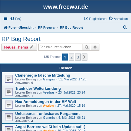
www.freewar.de
FAQ
Registrieren
Anmelden
S
Foren-Übersicht
RP Freewar
RP Bug Report
u
RP Bug Report
c
Suche
Erweiterte Suche
Neues Thema
h
e
1
2
3
Nächste
135 Themen
Themen
Clanenergie falsche Mitteilung
Letzter Beitrag von
Gangrils
«
31. Mai 2022, 17:25
Antworten:
6
Trank der Welterkundung
Letzter Beitrag von
Veedras
«
23. Jul 2021, 23:24
Antworten:
1
Neu-Anmeldungen in der RP-Welt
Letzter Beitrag von
Avalon
«
27. Mai 2020, 15:19
Unlesbares - unlesbares Pergament
Letzter Beitrag von
Gangrils
«
5. Mär 2018, 06:21
Antworten:
4
Angst Barriere weißt kein Update auf :(
Letzter Beitrag von
Avalon
«
26. Feb 2018, 09:14