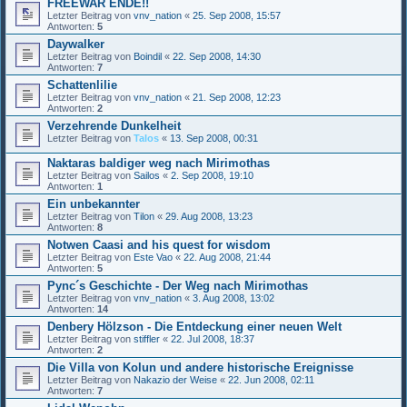
FREEWAR ENDE!!
Letzter Beitrag von
vnv_nation
«
25. Sep 2008, 15:57
Antworten:
5
Daywalker
Letzter Beitrag von
Boindil
«
22. Sep 2008, 14:30
Antworten:
7
Schattenlilie
Letzter Beitrag von
vnv_nation
«
21. Sep 2008, 12:23
Antworten:
2
Verzehrende Dunkelheit
Letzter Beitrag von
Talos
«
13. Sep 2008, 00:31
Naktaras baldiger weg nach Mirimothas
Letzter Beitrag von
Sailos
«
2. Sep 2008, 19:10
Antworten:
1
Ein unbekannter
Letzter Beitrag von
Tilon
«
29. Aug 2008, 13:23
Antworten:
8
Notwen Caasi and his quest for wisdom
Letzter Beitrag von
Este Vao
«
22. Aug 2008, 21:44
Antworten:
5
Pync´s Geschichte - Der Weg nach Mirimothas
Letzter Beitrag von
vnv_nation
«
3. Aug 2008, 13:02
Antworten:
14
Denbery Hölzson - Die Entdeckung einer neuen Welt
Letzter Beitrag von
stiffler
«
22. Jul 2008, 18:37
Antworten:
2
Die Villa von Kolun und andere historische Ereignisse
Letzter Beitrag von
Nakazio der Weise
«
22. Jun 2008, 02:11
Antworten:
7