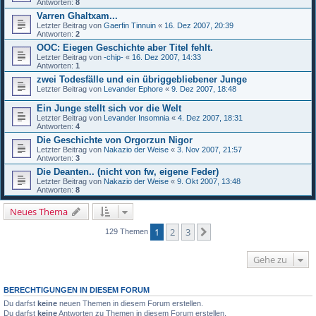
Antworten:
8
Varren Ghaltxam...
Letzter Beitrag von
Gaerfin Tinnuin
«
16. Dez 2007, 20:39
Antworten:
2
OOC: Eiegen Geschichte aber Titel fehlt.
Letzter Beitrag von
-chip-
«
16. Dez 2007, 14:33
Antworten:
1
zwei Todesfälle und ein übriggebliebener Junge
Letzter Beitrag von
Levander Ephore
«
9. Dez 2007, 18:48
Ein Junge stellt sich vor die Welt
Letzter Beitrag von
Levander Insomnia
«
4. Dez 2007, 18:31
Antworten:
4
Die Geschichte von Orgorzun Nigor
Letzter Beitrag von
Nakazio der Weise
«
3. Nov 2007, 21:57
Antworten:
3
Die Deanten.. (nicht von fw, eigene Feder)
Letzter Beitrag von
Nakazio der Weise
«
9. Okt 2007, 13:48
Antworten:
8
Neues Thema
1
2
3
Nächste
129 Themen
Gehe zu
BERECHTIGUNGEN IN DIESEM FORUM
Du darfst
keine
neuen Themen in diesem Forum erstellen.
Du darfst
keine
Antworten zu Themen in diesem Forum erstellen.