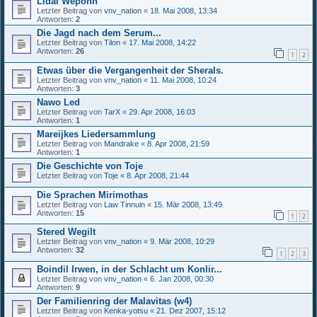
Lidal Wepohn
Letzter Beitrag von
vnv_nation
«
18. Mai 2008, 13:34
Antworten:
2
Die Jagd nach dem Serum...
Letzter Beitrag von
Tilon
«
17. Mai 2008, 14:22
Antworten:
26
1
2
Etwas über die Vergangenheit der Sherals.
Letzter Beitrag von
vnv_nation
«
11. Mai 2008, 10:24
Antworten:
3
Nawo Led
Letzter Beitrag von
TarX
«
29. Apr 2008, 16:03
Antworten:
1
Mareijkes Liedersammlung
Letzter Beitrag von
Mandrake
«
8. Apr 2008, 21:59
Antworten:
1
Die Geschichte von Toje
Letzter Beitrag von
Toje
«
8. Apr 2008, 21:44
Die Sprachen Mirimothas
Letzter Beitrag von
Law Tinnuin
«
15. Mär 2008, 13:49
Antworten:
15
1
2
Stered Wegilt
Letzter Beitrag von
vnv_nation
«
9. Mär 2008, 10:29
Antworten:
32
1
2
3
Boindil Irwen, in der Schlacht um Konlir...
Letzter Beitrag von
vnv_nation
«
6. Jan 2008, 00:30
Antworten:
9
Der Familienring der Malavitas (w4)
Letzter Beitrag von
Kenka-yotsu
«
21. Dez 2007, 15:12