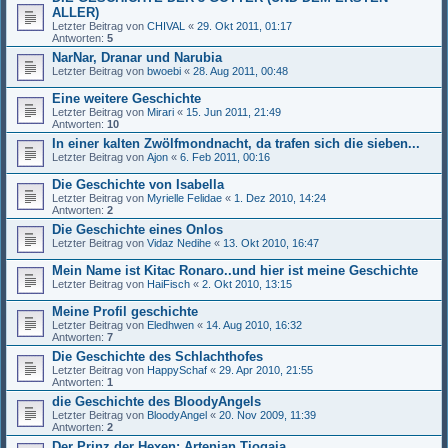
ALLER)
Letzter Beitrag von
CHIVAL
«
29. Okt 2011, 01:17
Antworten:
5
NarNar, Dranar und Narubia
Letzter Beitrag von
bwoebi
«
28. Aug 2011, 00:48
Eine weitere Geschichte
Letzter Beitrag von
Mirari
«
15. Jun 2011, 21:49
Antworten:
10
In einer kalten Zwölfmondnacht, da trafen sich die sieben...
Letzter Beitrag von
Ajon
«
6. Feb 2011, 00:16
Die Geschichte von Isabella
Letzter Beitrag von
Myrielle Felidae
«
1. Dez 2010, 14:24
Antworten:
2
Die Geschichte eines Onlos
Letzter Beitrag von
Vidaz Nedihe
«
13. Okt 2010, 16:47
Mein Name ist Kitac Ronaro..und hier ist meine Geschichte
Letzter Beitrag von
HaiFisch
«
2. Okt 2010, 13:15
Meine Profil geschichte
Letzter Beitrag von
Eledhwen
«
14. Aug 2010, 16:32
Antworten:
7
Die Geschichte des Schlachthofes
Letzter Beitrag von
HappySchaf
«
29. Apr 2010, 21:55
Antworten:
1
die Geschichte des BloodyAngels
Letzter Beitrag von
BloodyAngel
«
20. Nov 2009, 11:39
Antworten:
2
Der Prinz der Hexen: Artenian Tiogaia