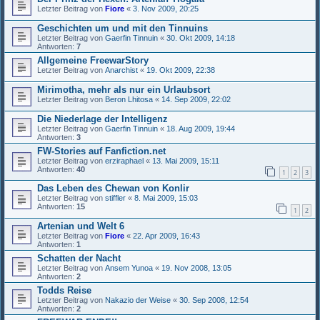
Letzter Beitrag von
Fiore
«
3. Nov 2009, 20:25
Geschichten um und mit den Tinnuins
Letzter Beitrag von
Gaerfin Tinnuin
«
30. Okt 2009, 14:18
Antworten:
7
Allgemeine FreewarStory
Letzter Beitrag von
Anarchist
«
19. Okt 2009, 22:38
Mirimotha, mehr als nur ein Urlaubsort
Letzter Beitrag von
Beron Lhitosa
«
14. Sep 2009, 22:02
Die Niederlage der Intelligenz
Letzter Beitrag von
Gaerfin Tinnuin
«
18. Aug 2009, 19:44
Antworten:
3
FW-Stories auf Fanfiction.net
Letzter Beitrag von
erziraphael
«
13. Mai 2009, 15:11
Antworten:
40
1
2
3
Das Leben des Chewan von Konlir
Letzter Beitrag von
stiffler
«
8. Mai 2009, 15:03
Antworten:
15
1
2
Artenian und Welt 6
Letzter Beitrag von
Fiore
«
22. Apr 2009, 16:43
Antworten:
1
Schatten der Nacht
Letzter Beitrag von
Ansem Yunoa
«
19. Nov 2008, 13:05
Antworten:
2
Todds Reise
Letzter Beitrag von
Nakazio der Weise
«
30. Sep 2008, 12:54
Antworten:
2