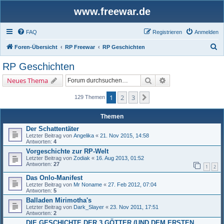
www.freewar.de
FAQ
Registrieren
Anmelden
S
Foren-Übersicht
RP Freewar
RP Geschichten
u
RP Geschichten
c
Suche
Erweiterte Suche
Neues Thema
h
e
1
2
3
Nächste
129 Themen
Themen
Der Schattentäter
Letzter Beitrag von
Angelika
«
21. Nov 2015, 14:58
Antworten:
4
Vorgeschichte zur RP-Welt
Letzter Beitrag von
Zodiak
«
16. Aug 2013, 01:52
Antworten:
27
1
2
Das Onlo-Manifest
Letzter Beitrag von
Mr Noname
«
27. Feb 2012, 07:04
Antworten:
5
Balladen Mirimotha's
Letzter Beitrag von
Dark_Slayer
«
23. Nov 2011, 17:51
Antworten:
2
DIE GESCHICHTE DER 3 GÖTTER (UND DEM ERSTEN