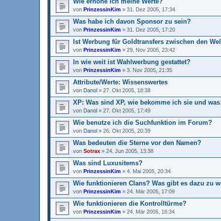
Wie erhöhe ich meine Werte?
von
PrinzessinKim
»
31. Dez 2005, 17:34
Was habe ich davon Sponsor zu sein?
von
PrinzessinKim
»
31. Dez 2005, 17:20
Ist Werbung für Goldtransfers zwischen den Wel
von
PrinzessinKim
»
29. Nov 2005, 23:42
In wie weit ist Wahlwerbung gestattet?
von
PrinzessinKim
»
3. Nov 2005, 21:35
Attribute/Werte: Wissenswertes
von
Danol
»
27. Okt 2005, 18:38
XP: Was sind XP, wie bekomme ich sie und was 
von
Danol
»
27. Okt 2005, 17:49
Wie benutze ich die Suchfunktion im Forum?
von
Danol
»
26. Okt 2005, 20:39
Was bedeuten die Sterne vor den Namen?
von
Sotrax
»
24. Jun 2005, 13:38
Was sind Luxusitems?
von
PrinzessinKim
»
4. Mai 2005, 20:34
Wie funktionieren Clans? Was gibt es dazu zu 
von
PrinzessinKim
»
24. Mär 2005, 17:09
Wie funktionieren die Kontrolltürme?
von
PrinzessinKim
»
24. Mär 2005, 16:34