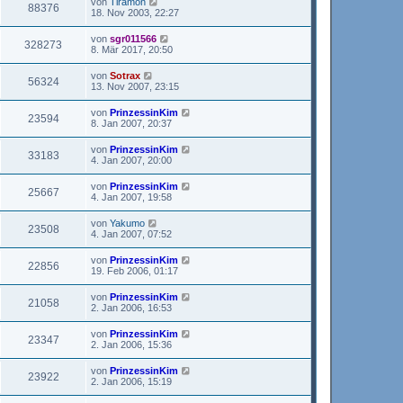
von
Tiramon
88376
18. Nov 2003, 22:27
von
sgr011566
328273
8. Mär 2017, 20:50
von
Sotrax
56324
13. Nov 2007, 23:15
von
PrinzessinKim
23594
8. Jan 2007, 20:37
von
PrinzessinKim
33183
4. Jan 2007, 20:00
von
PrinzessinKim
25667
4. Jan 2007, 19:58
von
Yakumo
23508
4. Jan 2007, 07:52
von
PrinzessinKim
22856
19. Feb 2006, 01:17
von
PrinzessinKim
21058
2. Jan 2006, 16:53
von
PrinzessinKim
23347
2. Jan 2006, 15:36
von
PrinzessinKim
23922
2. Jan 2006, 15:19