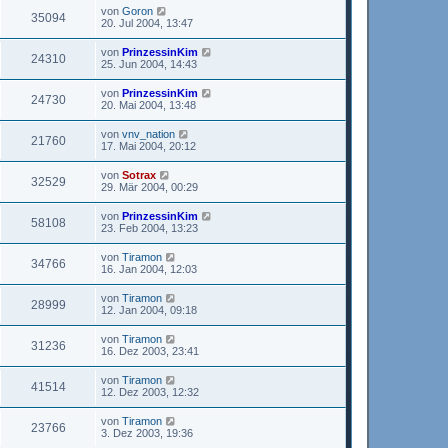
von
Goron
35094
20. Jul 2004, 13:47
von
PrinzessinKim
24310
25. Jun 2004, 14:43
von
PrinzessinKim
24730
20. Mai 2004, 13:48
von
vnv_nation
21760
17. Mai 2004, 20:12
von
Sotrax
32529
29. Mär 2004, 00:29
von
PrinzessinKim
58108
23. Feb 2004, 13:23
von
Tiramon
34766
16. Jan 2004, 12:03
von
Tiramon
28999
12. Jan 2004, 09:18
von
Tiramon
31236
16. Dez 2003, 23:41
von
Tiramon
41514
12. Dez 2003, 12:32
von
Tiramon
23766
3. Dez 2003, 19:36