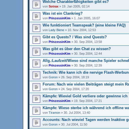
Welche Charakterfähigkeiten gibt es?
von
Sotrax
»
19. Jan 2005, 02:14
Was ist ein Clankrieg?
von
PrinzessinKim
»
1. Jan 2005, 16:07
Wie funktioniert Teamspeak? (eine kleine FAQ)
von
Lady Biene
»
10. Nov 2004, 12:53
Gibt es Quests? / Was sind Quests?
von
PrinzessinKim
»
30. Sep 2004, 13:58
Was gibt es über den Chat zu wissen?
von
PrinzessinKim
»
30. Sep 2004, 12:44
Allg.:Laufzeit/Wieso sind manche Spieler schnel
von
PrinzessinKim
»
30. Sep 2004, 12:39
Technik: Wie kann ich die nervige Flash-Werbun
von
Goron
»
26. Sep 2004, 18:19
Forum: Nach wie vielen Beiträgen steigt mein 
von
Goron
»
24. Sep 2004, 17:20
Kämpfe: Wieviel Gold verliere oder gewinne ic
von
PrinzessinKim
»
19. Sep 2004, 17:21
Kämpfe: Wieso sterbe ich während ich offline w
von
Tiramon
»
30. Jul 2004, 13:40
Accounts: Nach wieviel Tagen werden Inaktive g
von
Goron
»
30. Jul 2004, 11:50