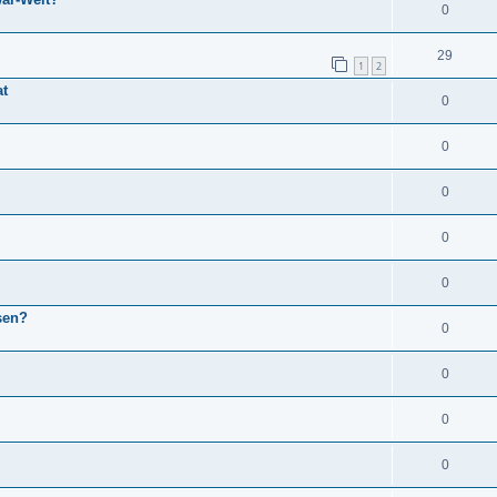
0
29
1
2
at
0
0
0
0
0
sen?
0
0
0
0