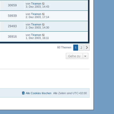
von
Tiramon
30659
3. Dez 2003, 14:43
von
Tiramon
59939
2. Dez 2003, 17:14
von
Tiramon
29493
2. Dez 2003, 14:30
von
Tiramon
36916
1. Dez 2003, 16:11
1
2
Nächste
60 Themen
Gehe zu
Alle Cookies löschen
Alle Zeiten sind
UTC+02:00