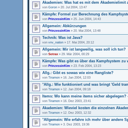
Akademien: Was hat es mit dem Akademielimit a
von
Goron
»
20. Jul 2004, 13:47
Kämpfe: Formel zur Berechnung des Kampfsys
von
PrinzessinKim
»
25. Jun 2004, 14:43
Allgemein: Abkürzungen
von
PrinzessinKim
»
20. Mai 2004, 13:48
Technik: Was ist Java?
von
vnv_nation
»
17. Mai 2004, 20:12
Allgemein: Mir ist langweilig, was soll ich tun?
von
Sotrax
»
29. Mär 2004, 00:29
Kämpfe: Was gibt es über das Kampfsystem zu 
von
PrinzessinKim
»
23. Feb 2004, 13:23
Allg.: Gibt es sowas wie eine Rangliste?
von
Tiramon
»
16. Jan 2004, 12:03
°Allg.: Wie funktioniert und was bringt 'Geld tran
von
Tiramon
»
12. Jan 2004, 09:18
Items: Wo kann meine items sicher abgelegen? 
von
Tiramon
»
16. Dez 2003, 23:41
Akademien: Wieviel kosten die einzelnen Akad
von
Tiramon
»
12. Dez 2003, 12:32
°Allgemein: Wie erfahre ich mehr über andere S
von
Tiramon
»
3. Dez 2003, 19:36