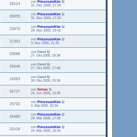
von
PrinzessinKim
28124
31. Dez 2005, 17:34
von
PrinzessinKim
26855
31. Dez 2005, 17:20
von
PrinzessinKim
23470
29. Nov 2005, 23:42
von
PrinzessinKim
22303
3. Nov 2005, 21:35
von
Danol
25068
27. Okt 2005, 18:38
von
Danol
26646
27. Okt 2005, 17:49
von
Danol
24363
26. Okt 2005, 20:39
von
Sotrax
26727
24. Jun 2005, 13:38
von
PrinzessinKim
25703
4. Mai 2005, 20:34
von
PrinzessinKim
26480
24. Mär 2005, 17:09
von
PrinzessinKim
32419
24. Mär 2005, 16:34