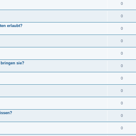
0
0
ten erlaubt?
0
0
0
bringen sie?
0
0
0
0
wissen?
0
0