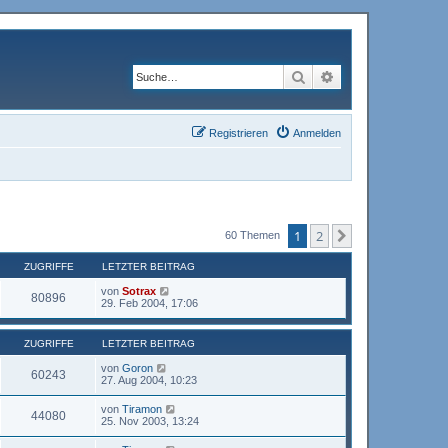
Suche
Erweiterte Suche
Registrieren
Anmelden
1
2
Nächste
60 Themen
ZUGRIFFE
LETZTER BEITRAG
von
Sotrax
80896
29. Feb 2004, 17:06
ZUGRIFFE
LETZTER BEITRAG
von
Goron
60243
27. Aug 2004, 10:23
von
Tiramon
44080
25. Nov 2003, 13:24