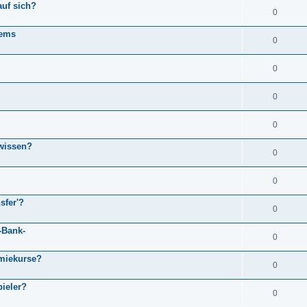
uf sich?
0
tems
0
0
0
0
wissen?
0
0
sfer'?
0
-Bank-
0
emiekurse?
0
pieler?
0