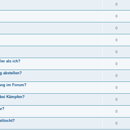
0
0
0
0
0
ler als ich?
0
g abstellen?
0
Rang im Forum?
0
h bei Kämpfen?
0
ar?
0
elöscht?
0