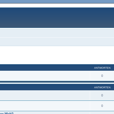
eiterte Suche
ANTWORTEN
0
ANTWORTEN
0
0
war-Welt?