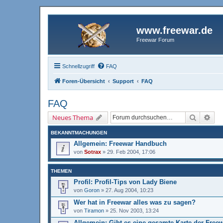
www.freewar.de
Freewar Forum
Schnellzugriff
FAQ
Foren-Übersicht
Support
FAQ
FAQ
Suche
Erw
Neues Thema
BEKANNTMACHUNGEN
Allgemein: Freewar Handbuch
von
Sotrax
»
29. Feb 2004, 17:06
THEMEN
Profil: Profil-Tips von Lady Biene
von
Goron
»
27. Aug 2004, 10:23
Wer hat in Freewar alles was zu sagen?
von
Tiramon
»
25. Nov 2003, 13:24
Allgemein: Gibt es eine gesamte Karte der Free