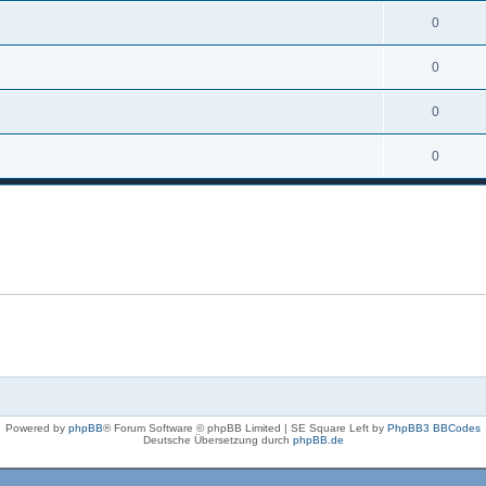
0
0
0
0
Powered by
phpBB
® Forum Software © phpBB Limited | SE Square Left by
PhpBB3 BBCodes
Deutsche Übersetzung durch
phpBB.de