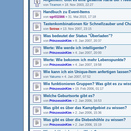
von
Tiramon
»
18. Nov 2003, 22:27
Handbuch zu Event-Items
von
sgr011566
»
31. Mai 2015, 17:18
Tastenkombinationen für Schnellzauber und Ch
von
Sotrax
»
13. Nov 2007, 23:15
Was bedeutet der Status "Überladen"?
von
PrinzessinKim
»
8. Jan 2007, 20:37
Werte: Wie werde ich intelligenter?
von
PrinzessinKim
»
4. Jan 2007, 20:00
Werte: Wie bekomm ich mehr Lebenspunkte?
von
PrinzessinKim
»
4. Jan 2007, 19:58
Wie kann ich ein Unique-Item anfertigen lassen?
von
Yakumo
»
4. Jan 2007, 07:52
Wie funktionieren Gruppen? Was gibt es zu wis
von
PrinzessinKim
»
19. Feb 2006, 01:17
Welche Geburtsorte gibt es?
von
PrinzessinKim
»
2. Jan 2006, 16:53
Was gibt es über das Kampfgebiet zu wissen?
von
PrinzessinKim
»
2. Jan 2006, 15:36
Was gibt es über die Diebeshöhle zu wissen?
von
PrinzessinKim
»
2. Jan 2006, 15:19