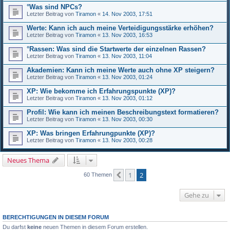
°Was sind NPCs?
Letzter Beitrag von
Tiramon
«
14. Nov 2003, 17:51
Werte: Kann ich auch meine Verteidigungsstärke erhöhen?
Letzter Beitrag von
Tiramon
«
13. Nov 2003, 16:53
°Rassen: Was sind die Startwerte der einzelnen Rassen?
Letzter Beitrag von
Tiramon
«
13. Nov 2003, 11:04
Akademien: Kann ich meine Werte auch ohne XP steigern?
Letzter Beitrag von
Tiramon
«
13. Nov 2003, 01:24
XP: Wie bekomme ich Erfahrungspunkte (XP)?
Letzter Beitrag von
Tiramon
«
13. Nov 2003, 01:12
Profil: Wie kann ich meinen Beschreibungstext formatieren?
Letzter Beitrag von
Tiramon
«
13. Nov 2003, 00:30
XP: Was bringen Erfahrungpunkte (XP)?
Letzter Beitrag von
Tiramon
«
13. Nov 2003, 00:28
Neues Thema
1
2
Vorherige
60 Themen
Gehe zu
BERECHTIGUNGEN IN DIESEM FORUM
Du darfst
keine
neuen Themen in diesem Forum erstellen.