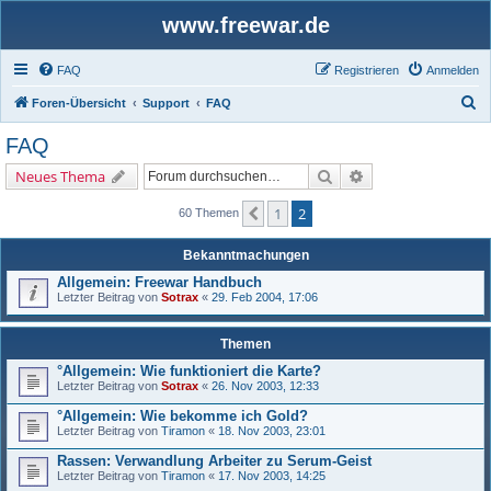
www.freewar.de
FAQ
Registrieren
Anmelden
S
Foren-Übersicht
Support
FAQ
u
FAQ
c
Suche
Erweiterte Suche
Neues Thema
h
e
1
2
Vorherige
60 Themen
Bekanntmachungen
Allgemein: Freewar Handbuch
Letzter Beitrag von
Sotrax
«
29. Feb 2004, 17:06
Themen
°Allgemein: Wie funktioniert die Karte?
Letzter Beitrag von
Sotrax
«
26. Nov 2003, 12:33
°Allgemein: Wie bekomme ich Gold?
Letzter Beitrag von
Tiramon
«
18. Nov 2003, 23:01
Rassen: Verwandlung Arbeiter zu Serum-Geist
Letzter Beitrag von
Tiramon
«
17. Nov 2003, 14:25