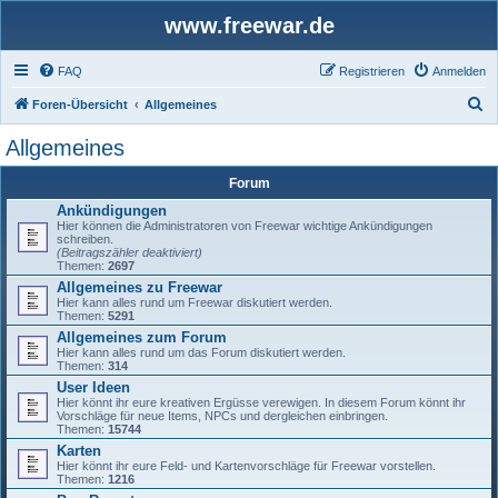
www.freewar.de
FAQ
Registrieren
Anmelden
S
Foren-Übersicht
Allgemeines
u
Allgemeines
c
Forum
h
Ankündigungen
e
Hier können die Administratoren von Freewar wichtige Ankündigungen
schreiben.
(Beitragszähler deaktiviert)
Themen:
2697
Allgemeines zu Freewar
Hier kann alles rund um Freewar diskutiert werden.
Themen:
5291
Allgemeines zum Forum
Hier kann alles rund um das Forum diskutiert werden.
Themen:
314
User Ideen
Hier könnt ihr eure kreativen Ergüsse verewigen. In diesem Forum könnt ihr
Vorschläge für neue Items, NPCs und dergleichen einbringen.
Themen:
15744
Karten
Hier könnt ihr eure Feld- und Kartenvorschläge für Freewar vorstellen.
Themen:
1216