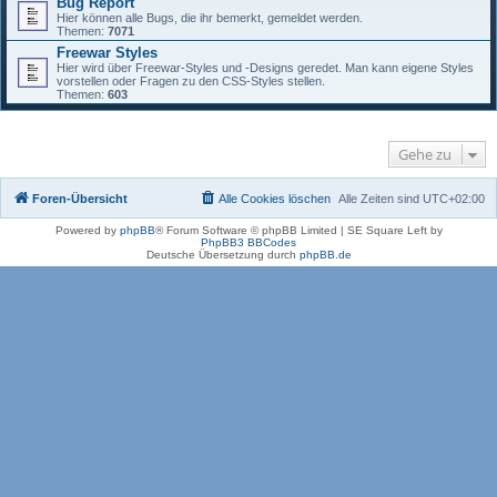
Bug Report
Hier können alle Bugs, die ihr bemerkt, gemeldet werden.
Themen:
7071
Freewar Styles
Hier wird über Freewar-Styles und -Designs geredet. Man kann eigene Styles
vorstellen oder Fragen zu den CSS-Styles stellen.
Themen:
603
Gehe zu
Foren-Übersicht
Alle Cookies löschen
Alle Zeiten sind
UTC+02:00
Powered by
phpBB
® Forum Software © phpBB Limited | SE Square Left by
PhpBB3 BBCodes
Deutsche Übersetzung durch
phpBB.de