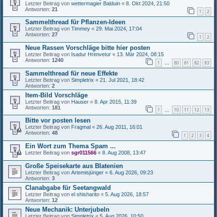
Letzter Beitrag von
wettermagier Balduin
«
8. Okt 2024, 21:50
Antworten:
21
1
2
Sammelthread für Pflanzen-Ideen
Letzter Beitrag von
Timmey
«
29. Mai 2024, 17:04
Antworten:
27
1
2
Neue Rassen Vorschläge bitte hier posten
Letzter Beitrag von
Isadur Hrimvetur
«
13. Mär 2024, 08:15
Antworten:
1240
1
80
81
82
83
…
Sammelthread für neue Effekte
Letzter Beitrag von
Simpletrix
«
21. Jul 2021, 18:42
Antworten:
2
Item-Bild Vorschläge
Letzter Beitrag von
Hauser
«
8. Apr 2015, 11:39
Antworten:
181
1
10
11
12
13
…
Bitte vor posten lesen
Letzter Beitrag von
Fragmal
«
26. Aug 2011, 16:01
Antworten:
48
1
2
3
4
Ein Wort zum Thema Spam ...
Letzter Beitrag von
sgr011566
«
8. Aug 2008, 13:47
Große Speisekarte aus Blatenien
Letzter Beitrag von
Artemisjünger
«
6. Aug 2026, 09:23
Antworten:
3
Clanabgabe für Seetangwald
Letzter Beitrag von
el shisharito
«
5. Aug 2026, 18:57
Antworten:
12
Neue Mechanik: Unterjubeln
Letzter Beitrag von
Simpletrix
«
5. Aug 2026, 10:50