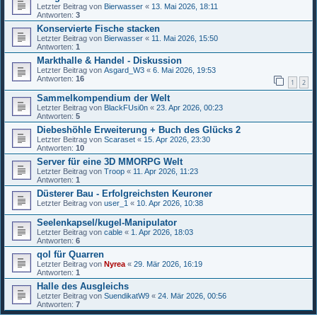
Letzter Beitrag von
Bierwasser
«
13. Mai 2026, 18:11
Antworten:
3
Konservierte Fische stacken
Letzter Beitrag von
Bierwasser
«
11. Mai 2026, 15:50
Antworten:
1
Markthalle & Handel - Diskussion
Letzter Beitrag von
Asgard_W3
«
6. Mai 2026, 19:53
Antworten:
16
1
2
Sammelkompendium der Welt
Letzter Beitrag von
BlackFUsi0n
«
23. Apr 2026, 00:23
Antworten:
5
Diebeshöhle Erweiterung + Buch des Glücks 2
Letzter Beitrag von
Scaraset
«
15. Apr 2026, 23:30
Antworten:
10
Server für eine 3D MMORPG Welt
Letzter Beitrag von
Troop
«
11. Apr 2026, 11:23
Antworten:
1
Düsterer Bau - Erfolgreichsten Keuroner
Letzter Beitrag von
user_1
«
10. Apr 2026, 10:38
Seelenkapsel/kugel-Manipulator
Letzter Beitrag von
cable
«
1. Apr 2026, 18:03
Antworten:
6
qol für Quarren
Letzter Beitrag von
Nyrea
«
29. Mär 2026, 16:19
Antworten:
1
Halle des Ausgleichs
Letzter Beitrag von
SuendikatW9
«
24. Mär 2026, 00:56
Antworten:
7