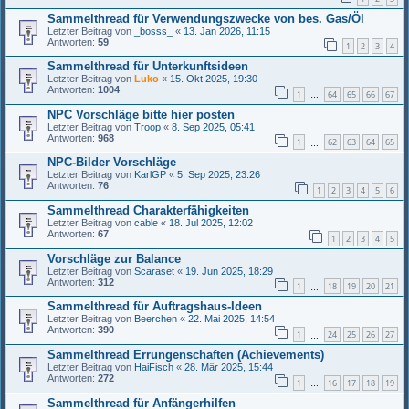
Sammelthread für Verwendungszwecke von bes. Gas/Öl
Letzter Beitrag von
_bosss_
«
13. Jan 2026, 11:15
Antworten:
59
1
2
3
4
Sammelthread für Unterkunftsideen
Letzter Beitrag von
Luko
«
15. Okt 2025, 19:30
Antworten:
1004
1
64
65
66
67
…
NPC Vorschläge bitte hier posten
Letzter Beitrag von
Troop
«
8. Sep 2025, 05:41
Antworten:
968
1
62
63
64
65
…
NPC-Bilder Vorschläge
Letzter Beitrag von
KarlGP
«
5. Sep 2025, 23:26
Antworten:
76
1
2
3
4
5
6
Sammelthread Charakterfähigkeiten
Letzter Beitrag von
cable
«
18. Jul 2025, 12:02
Antworten:
67
1
2
3
4
5
Vorschläge zur Balance
Letzter Beitrag von
Scaraset
«
19. Jun 2025, 18:29
Antworten:
312
1
18
19
20
21
…
Sammelthread für Auftragshaus-Ideen
Letzter Beitrag von
Beerchen
«
22. Mai 2025, 14:54
Antworten:
390
1
24
25
26
27
…
Sammelthread Errungenschaften (Achievements)
Letzter Beitrag von
HaiFisch
«
28. Mär 2025, 15:44
Antworten:
272
1
16
17
18
19
…
Sammelthread für Anfängerhilfen