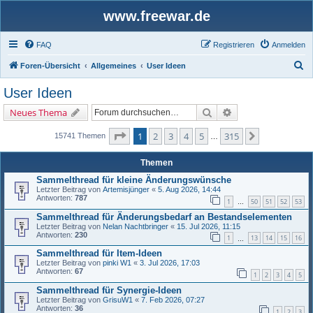
www.freewar.de
FAQ
Registrieren
Anmelden
S
Foren-Übersicht
Allgemeines
User Ideen
u
User Ideen
c
Suche
Erweiterte Suche
Neues Thema
h
e
Seite
1
von
315
1
2
3
4
5
315
Nächste
15741 Themen
…
Themen
Sammelthread für kleine Änderungswünsche
Letzter Beitrag von
Artemisjünger
«
5. Aug 2026, 14:44
Antworten:
787
1
50
51
52
53
…
Sammelthread für Änderungsbedarf an Bestandselementen
Letzter Beitrag von
Nelan Nachtbringer
«
15. Jul 2026, 11:15
Antworten:
230
1
13
14
15
16
…
Sammelthread für Item-Ideen
Letzter Beitrag von
pinki W1
«
3. Jul 2026, 17:03
Antworten:
67
1
2
3
4
5
Sammelthread für Synergie-Ideen
Letzter Beitrag von
GrisuW1
«
7. Feb 2026, 07:27
Antworten:
36
1
2
3