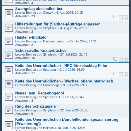
Antworten:
4
Zwangslag abschaffen bei:
Letzter Beitrag von
Chewy
«
5. Aug 2026, 10:15
Antworten:
23
1
2
Hilfestellungen für (Salthos-)Aufträge anpassen
Letzter Beitrag von
Simpletrix
«
4. Aug 2026, 20:18
Antworten:
2
Halsteile-Indikator
Letzter Beitrag von
Daytime Lantern
«
29. Jul 2026, 14:21
Antworten:
2
Schusswaffe: Knatterbüchse
Letzter Beitrag von
Simpletrix
«
27. Jul 2026, 21:43
Antworten:
15
1
2
Kette des Unermüdlichen - NPC-Einzelschlag-Filter
Letzter Beitrag von
Scaraset
«
9. Jul 2026, 16:09
Antworten:
17
1
2
Kette des Unermüdlichen - Wechsel ober-/unterirdisch
Letzter Beitrag von
Falkenauge
«
9. Jul 2026, 09:56
Neues Item: Regenbogenöl
Letzter Beitrag von
Spencer
«
1. Jul 2026, 16:45
Antworten:
3
Ring des Schatzjägers
Letzter Beitrag von
Simpletrix
«
22. Jun 2026, 21:20
Antworten:
6
Kette des Unermüdlichen (Amulettkundenspezialisierung
[Erweiterung])
Letzter Beitrag von
Heletos
«
10. Jun 2026, 13:06