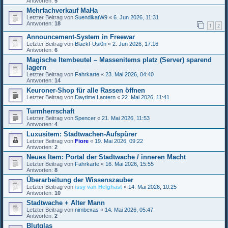
Antworten:
5
Mehrfachverkauf MaHa
Letzter Beitrag von
SuendikatW9
«
6. Jun 2026, 11:31
Antworten:
18
1
2
Announcement-System in Freewar
Letzter Beitrag von
BlackFUsi0n
«
2. Jun 2026, 17:16
Antworten:
6
Magische Itembeutel – Massenitems platz (Server) sparend
lagern
Letzter Beitrag von
Fahrkarte
«
23. Mai 2026, 04:40
Antworten:
14
Keuroner-Shop für alle Rassen öffnen
Letzter Beitrag von
Daytime Lantern
«
22. Mai 2026, 11:41
Turmherrschaft
Letzter Beitrag von
Spencer
«
21. Mai 2026, 11:53
Antworten:
4
Luxusitem: Stadtwachen-Aufspürer
Letzter Beitrag von
Fiore
«
19. Mai 2026, 09:22
Antworten:
2
Neues Item: Portal der Stadtwache / inneren Macht
Letzter Beitrag von
Fahrkarte
«
16. Mai 2026, 15:55
Antworten:
8
Überarbeitung der Wissenszauber
Letzter Beitrag von
issy van Helghast
«
14. Mai 2026, 10:25
Antworten:
10
Stadtwache + Alter Mann
Letzter Beitrag von
nimbexas
«
14. Mai 2026, 05:47
Antworten:
2
Blutglas