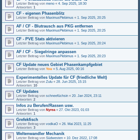
Letzter Beitrag von
meno
«
4. Sep 2025, 18:30
Antworten:
1
CF - eigenen Phasenblitz
Letzter Beitrag von
MaximusPlebimus
«
1. Sep 2025, 20:25
AF / CF - Blutrausch aus PKG entfernen
Letzter Beitrag von
MaximusPlebimus
«
1. Sep 2025, 20:25
CF - PVE Stats aktivieren
Letzter Beitrag von
MaximusPlebimus
«
1. Sep 2025, 20:24
AF / CF - Siegelringe anpassen
Letzter Beitrag von
MaximusPlebimus
«
1. Sep 2025, 20:23
CF Update neues Gebiet Phasenkampfgebiet
Letzter Beitrag von
You
«
5. Aug 2025, 00:16
Experimentelles Update für CF (friedliche Welt)
Letzter Beitrag von
Zulu
«
28. Jun 2025, 15:15
Antworten:
10
CF Updates
Letzter Beitrag von
schneefüchsin
«
20. Jan 2024, 23:11
Antworten:
2
Infos zu Berufen/Rassen usw.
Letzter Beitrag von
Nyrea
«
27. Okt 2023, 01:03
Antworten:
1
Grefekfisch
Letzter Beitrag von
vodkaO
«
26. Mai 2023, 11:25
Antworten:
3
Weltenwandler Mechanik
Letzter Beitrag von
Südwesten
«
10. Dez 2022, 17:08