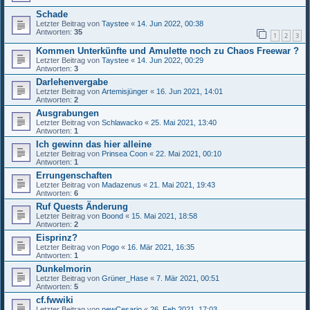
Schade
Letzter Beitrag von
Taystee
«
14. Jun 2022, 00:38
Antworten:
35
1
2
3
Kommen Unterkünfte und Amulette noch zu Chaos Freewar ?
Letzter Beitrag von
Taystee
«
14. Jun 2022, 00:29
Antworten:
3
Darlehenvergabe
Letzter Beitrag von
Artemisjünger
«
16. Jun 2021, 14:01
Antworten:
2
Ausgrabungen
Letzter Beitrag von
Schlawacko
«
25. Mai 2021, 13:40
Antworten:
1
Ich gewinn das hier alleine
Letzter Beitrag von
Prinsea Coon
«
22. Mai 2021, 00:10
Antworten:
1
Errungenschaften
Letzter Beitrag von
Madazenus
«
21. Mai 2021, 19:43
Antworten:
6
Ruf Quests Änderung
Letzter Beitrag von
Boond
«
15. Mai 2021, 18:58
Antworten:
2
Eisprinz?
Letzter Beitrag von
Pogo
«
16. Mär 2021, 16:35
Antworten:
1
Dunkelmorin
Letzter Beitrag von
Grüner_Hase
«
7. Mär 2021, 00:51
Antworten:
5
cf.fwwiki
Letzter Beitrag von
newCesario
«
26. Feb 2021, 17:03