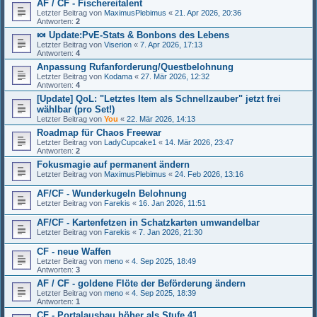
AF / CF - Fischereitalent
Letzter Beitrag von
MaximusPlebimus
«
21. Apr 2026, 20:36
Antworten:
2
🍬 Update:PvE-Stats & Bonbons des Lebens
Letzter Beitrag von
Viserion
«
7. Apr 2026, 17:13
Antworten:
4
Anpassung Rufanforderung/Questbelohnung
Letzter Beitrag von
Kodama
«
27. Mär 2026, 12:32
Antworten:
4
[Update] QoL: "Letztes Item als Schnellzauber" jetzt frei
wählbar (pro Set!)
Letzter Beitrag von
You
«
22. Mär 2026, 14:13
Roadmap für Chaos Freewar
Letzter Beitrag von
LadyCupcake1
«
14. Mär 2026, 23:47
Antworten:
2
Fokusmagie auf permanent ändern
Letzter Beitrag von
MaximusPlebimus
«
24. Feb 2026, 13:16
AF/CF - Wunderkugeln Belohnung
Letzter Beitrag von
Farekis
«
16. Jan 2026, 11:51
AF/CF - Kartenfetzen in Schatzkarten umwandelbar
Letzter Beitrag von
Farekis
«
7. Jan 2026, 21:30
CF - neue Waffen
Letzter Beitrag von
meno
«
4. Sep 2025, 18:49
Antworten:
3
AF / CF - goldene Flöte der Beförderung ändern
Letzter Beitrag von
meno
«
4. Sep 2025, 18:39
Antworten:
1
CF - Portalausbau höher als Stufe 41