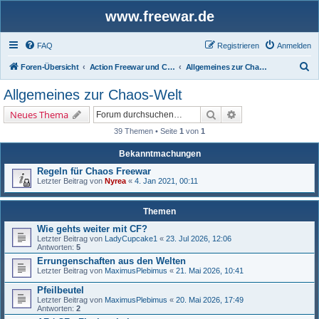
www.freewar.de
FAQ
Registrieren
Anmelden
S
Foren-Übersicht
Action Freewar und Chaos-Welt
Allgemeines zur Chaos-Welt
u
Allgemeines zur Chaos-Welt
c
Suche
Erweiterte Suche
Neues Thema
h
39 Themen • Seite
1
von
1
e
Bekanntmachungen
Regeln für Chaos Freewar
Letzter Beitrag von
Nyrea
«
4. Jan 2021, 00:11
Themen
Wie gehts weiter mit CF?
Letzter Beitrag von
LadyCupcake1
«
23. Jul 2026, 12:06
Antworten:
5
Errungenschaften aus den Welten
Letzter Beitrag von
MaximusPlebimus
«
21. Mai 2026, 10:41
Pfeilbeutel
Letzter Beitrag von
MaximusPlebimus
«
20. Mai 2026, 17:49
Antworten:
2