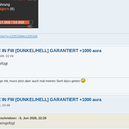
c.php?p=1205166#p1205166
 IN FW [DUNKEL/HELL] GARANTIERT +1000 aura
026, 22:29
efügt
nge mit, muss jetzt aber auch mal meinen Senf dazu geben
 IN FW [DUNKEL/HELL] GARANTIERT +1000 aura
6, 22:49
eschrieben:
↑
6. Jun 2026, 22:29
eingefügt