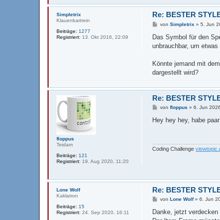
Re: BESTER STYLE
Simpletrix
Klauenbartrein
B
von
Simpletrix
»
5. Jun 2
e
Beiträge:
1277
i
Das Symbol für den Spe
Registriert:
13. Okt 2016, 22:09
t
unbrauchbar, um etwas 
r
a
g
Könnte jemand mit dem 
dargestellt wird?
Re: BESTER STYLE
B
von
floppus
»
6. Jun 202
e
i
Hey hey hey, habe paar
t
r
a
floppus
g
Teidam
Coding Challenge
viewtopi
Beiträge:
121
Registriert:
19. Aug 2020, 11:20
Re: BESTER STYLE
Lone Wolf
Kaklatron
B
von
Lone Wolf
»
6. Jun 2
e
Beiträge:
15
i
Danke, jetzt verdecken 
Registriert:
24. Sep 2020, 16:11
t