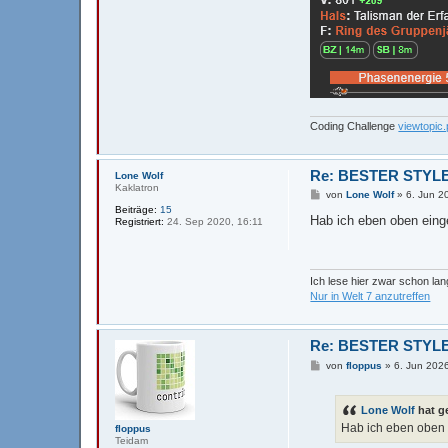
Coding Challenge
viewtopi
Re: BESTER STYLE
Lone Wolf
Kaklatron
B
von
Lone Wolf
»
6. Jun 2
e
Beiträge:
15
i
Hab ich eben oben eing
Registriert:
24. Sep 2020, 16:11
t
r
a
g
Ich lese hier zwar schon la
Nur in Welt 7 anzutreffen
Re: BESTER STYLE
B
von
floppus
»
6. Jun 202
e
i
t
Lone Wolf
hat g
r
a
Hab ich eben oben 
floppus
g
Teidam