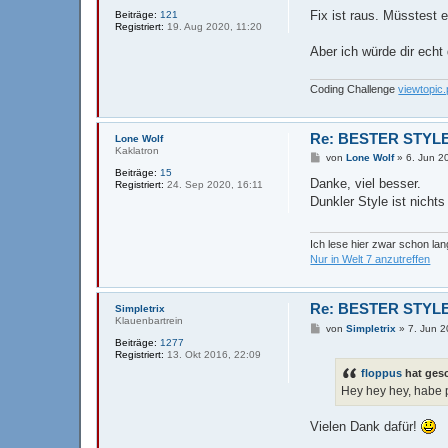
Fix ist raus. Müsstest 
Beiträge:
121
Registriert:
19. Aug 2020, 11:20
Aber ich würde dir echt
Coding Challenge
viewtopi
Re: BESTER STYLE
Lone Wolf
Kaklatron
B
von
Lone Wolf
»
6. Jun 2
e
Beiträge:
15
i
Danke, viel besser.
Registriert:
24. Sep 2020, 16:11
t
Dunkler Style ist nichts
r
a
g
Ich lese hier zwar schon la
Nur in Welt 7 anzutreffen
Re: BESTER STYLE
Simpletrix
Klauenbartrein
B
von
Simpletrix
»
7. Jun 2
e
Beiträge:
1277
i
Registriert:
13. Okt 2016, 22:09
t
floppus
hat ges
r
a
Hey hey hey, habe 
g
Vielen Dank dafür!