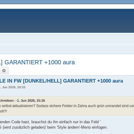
] GARANTIERT +1000 aura
uche
Erweiterte Suche
LE IN FW [DUNKEL/HELL] GARANTIERT +1000 aura
1. Jun 2026, 20:33
chrieben:
↑
1. Jun 2026, 15:16
 selbst aktualisieren? Sodass sichere Felder in Zahra auch grün umrandet sind
oll?!
nden Code hast, brauchst du ihn einfach nur in das Feld '
 (wird zusätzlich geladen)' beim 'Style ändern'-Menü einfügen.