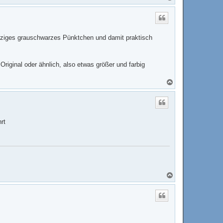
a
c
h
o
b
inziges grauschwarzes Pünktchen und damit praktisch
e
n
ginal oder ähnlich, also etwas größer und farbig
N
a
c
h
o
b
rt
e
n
N
a
c
h
o
b
e