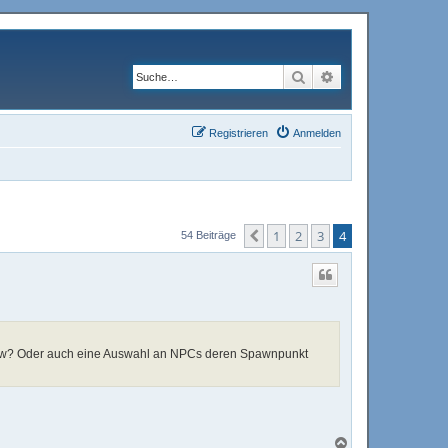
Suche
Erweiterte Suche
Registrieren
Anmelden
1
2
3
4
Vorherige
54 Beiträge
 usw? Oder auch eine Auswahl an NPCs deren Spawnpunkt
N