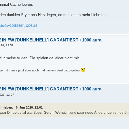
einmal Cache leeren.
 den dunklen Style ans Herz legen, da stecke ich mehr Liebe rein
c.php?p=1205166#p1205166
 IN FW [DUNKEL/HELL] GARANTIERT +1000 aura
026, 22:57
 für meine Augen. Die spielen da leider nicht mit
nge mit, muss jetzt aber auch mal meinen Senf dazu geben
 IN FW [DUNKEL/HELL] GARANTIERT +1000 aura
026, 12:07
chrieben:
↑
6. Jun 2026, 22:01
paar Dinge gefixt u.a. Spezi, Serum Weitsicht und paar neue Änderungen eingeführ