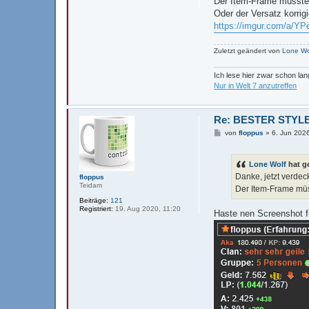
Der Item-Frame müsste 
r
a
Oder der Versatz korrig
g
https://imgur.com/a/
Zuletzt geändert von
Lone Wo
Ich lese hier zwar schon la
Nur in Welt 7 anzutreffen
Re: BESTER STYLE
B
von
floppus
»
6. Jun 202
e
i
t
Lone Wolf
hat g
r
a
Danke, jetzt verdec
floppus
g
Teidam
Der Item-Frame müs
Beiträge:
121
Registriert:
19. Aug 2020, 11:20
Haste nen Screenshot f