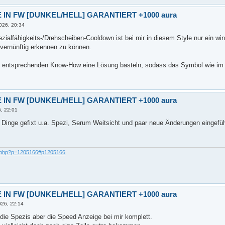
 IN FW [DUNKEL/HELL] GARANTIERT +1000 aura
026, 20:34
zialfähigkeits-/Drehscheiben-Cooldown ist bei mir in diesem Style nur ein w
vernünftig erkennen zu können.
entsprechenden Know-How eine Lösung basteln, sodass das Symbol wie im Ori
 IN FW [DUNKEL/HELL] GARANTIERT +1000 aura
6, 22:01
 Dinge gefixt u.a. Spezi, Serum Weitsicht und paar neue Änderungen eingefüh
c.php?p=1205166#p1205166
 IN FW [DUNKEL/HELL] GARANTIERT +1000 aura
026, 22:14
die Spezis aber die Speed Anzeige bei mir komplett.