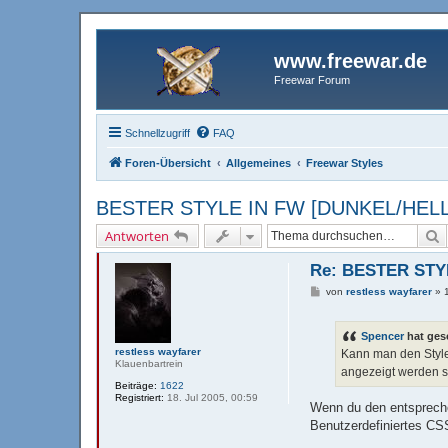
www.freewar.de
Freewar Forum
Schnellzugriff
FAQ
Foren-Übersicht
Allgemeines
Freewar Styles
BESTER STYLE IN FW [DUNKEL/HELL
S
Antworten
Re: BESTER STY
B
von
restless wayfarer
»
e
i
t
Spencer
hat ges
r
a
restless wayfarer
Kann man den Style
g
Klauenbartrein
angezeigt werden s
Beiträge:
1622
Registriert:
18. Jul 2005, 00:59
Wenn du den entspreche
Benutzerdefiniertes CSS