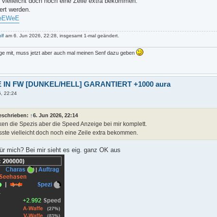
vielleicht doch noch eine Zeile extra bekommen.
iert werden.
YPeEWeE
lf
am 6. Jun 2026, 22:28, insgesamt 1-mal geändert.
nge mit, muss jetzt aber auch mal meinen Senf dazu geben
 IN FW [DUNKEL/HELL] GARANTIERT +1000 aura
6, 22:24
eschrieben:
↑
6. Jun 2026, 22:14
ken die Spezis aber die Speed Anzeige bei mir komplett.
ste vielleicht doch noch eine Zeile extra bekommen.
ür mich? Bei mir sieht es eig. ganz OK aus