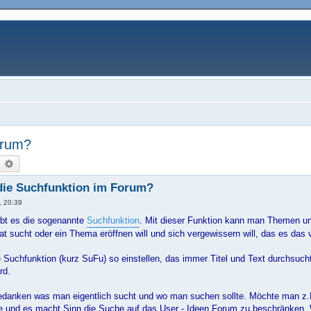
orum?
uche
Erweiterte Suche
die Suchfunktion im Forum?
, 20:39
ibt es die sogenannte
Suchfunktion
. Mit dieser Funktion kann man Themen und
t sucht oder ein Thema eröffnen will und sich vergewissern will, das es das 
 Suchfunktion (kurz SuFu) so einstellen, das immer Titel und Text durchsuch
rd.
danken was man eigentlich sucht und wo man suchen sollte. Möchte man z.
Idee und es macht Sinn die Suche auf das User - Ideen Forum zu beschränken