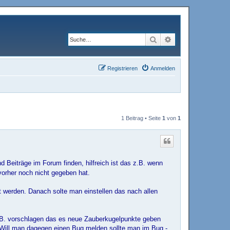
Suche
Erweiterte Suche
Registrieren
Anmelden
1 Beitrag • Seite
1
von
1
 Beiträge im Forum finden, hilfreich ist das z.B. wenn
vorher noch nicht gegeben hat.
t werden. Danach solte man einstellen das nach allen
B. vorschlagen das es neue Zauberkugelpunkte geben
. Will man dagegen einen Bug melden sollte man im Bug -