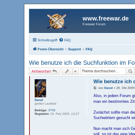
www.freewar.de
Freewar Forum
Schnellzugriff
FAQ
Foren-Übersicht
Support
FAQ
Wie benutze ich die Suchfunktion im F
S
Antworten
Wie benutze ich 
B
von
Danol
»
26. Okt 2005
e
i
Also, in jedem Forum g
t
Danol
man ein bestimmtes Zita
r
großer Laubbär
a
g
Beiträge:
3756
Zunächst sollte man die
Registriert:
24. Feb 2005, 13:27
Suchwörtern gesucht wi
Nun macht man sich Ge
soll, so ist das eine 