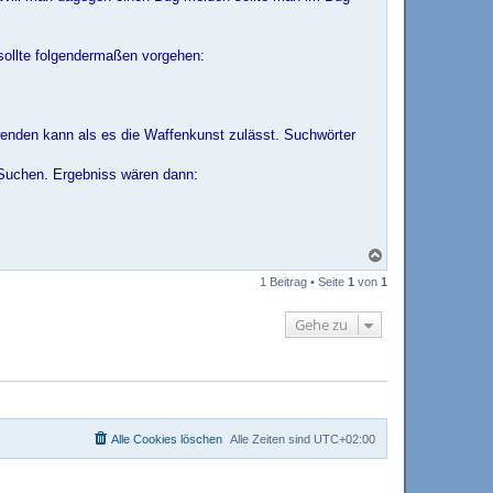
sollte folgendermaßen vorgehen:
wenden kann als es die Waffenkunst zulässt. Suchwörter
Suchen. Ergebniss wären dann:
N
a
1 Beitrag • Seite
1
von
1
c
h
o
Gehe zu
b
e
n
Alle Cookies löschen
Alle Zeiten sind
UTC+02:00