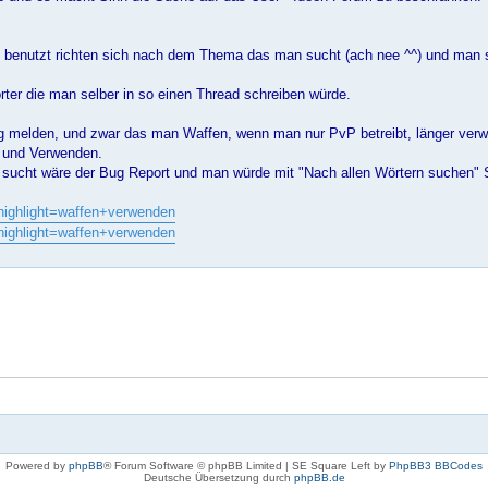
 benutzt richten sich nach dem Thema das man sucht (ach nee ^^) und man 
ter die man selber in so einen Thread schreiben würde.
ug melden, und zwar das man Waffen, wenn man nur PvP betreibt, länger ver
n und Verwenden.
sucht wäre der Bug Report und man würde mit "Nach allen Wörtern suchen" 
highlight=waffen+verwenden
highlight=waffen+verwenden
Powered by
phpBB
® Forum Software © phpBB Limited | SE Square Left by
PhpBB3 BBCodes
Deutsche Übersetzung durch
phpBB.de