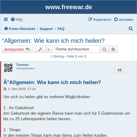
www.freewar.de
FAQ
Registrieren
Anmelden
S
Foren-Übersicht
Support
FAQ
u
°Allgemein: Wie kann ich mich heilen?
c
Suche
Erweiterte 
Antworten
h
1 Beitrag • Seite
1
von
1
e
Tiramon
Administrator
Â°Allgemein: Wie kann ich mich heilen?
B
2. Dez 2003, 17:14
e
i
Um sich zu heilen gibt es mehrere Möglichkeiten:
t
r
a
1.: An Geburtsort:
g
Am Geburtsort der eigenen Rasse kann man sich für 5 Goldmünzen um
bis zu 25 Lebenspunkte heilen lassen.
2.: Shops:
In den meisten Shops kann man Items zum Heilen kaufen.