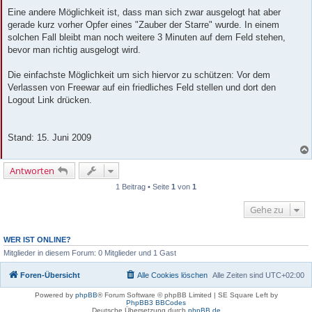
Eine andere Möglichkeit ist, dass man sich zwar ausgelogt hat aber
gerade kurz vorher Opfer eines "Zauber der Starre" wurde. In einem
solchen Fall bleibt man noch weitere 3 Minuten auf dem Feld stehen,
bevor man richtig ausgelogt wird.
Die einfachste Möglichkeit um sich hiervor zu schützen: Vor dem
Verlassen von Freewar auf ein friedliches Feld stellen und dort den
Logout Link drücken.
Stand: 15. Juni 2009
Antworten
1 Beitrag • Seite
1
von
1
Gehe zu
WER IST ONLINE?
Mitglieder in diesem Forum: 0 Mitglieder und 1 Gast
Foren-Übersicht
Alle Cookies löschen
Alle Zeiten sind
UTC+02:00
Powered by
phpBB
® Forum Software © phpBB Limited | SE Square Left by
PhpBB3 BBCodes
Deutsche Übersetzung durch
phpBB.de