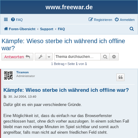
www.freewar.de
FAQ
Registrieren
Anmelden
S
Foren-Übersicht
Support
FAQ
u
Kämpfe: Wieso sterbe ich während ich offline
c
war?
h
Suche
Erweiterte 
Antworten
e
1 Beitrag • Seite
1
von
1
Tiramon
Administrator
Kämpfe: Wieso sterbe ich während ich offline war?
B
30. Jul 2004, 13:40
e
i
Dafür gibt es ein paar verschiedene Gründe.
t
r
a
Eine Möglichkeit ist, dass du einfach nur das Browserfenster
g
geschlossen hast, ohne dich vorher auszulogen. In einem solchen Fall
bleibt man noch einige Minuten im Spiel sichtbar und somit auch
angreifbar, falls man nicht auf einem friedlichen Feld steht.