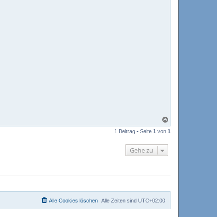
N
a
1 Beitrag • Seite
1
von
1
c
h
o
Gehe zu
b
e
n
Alle Cookies löschen
Alle Zeiten sind
UTC+02:00