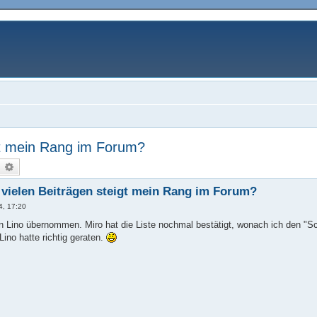
gt mein Rang im Forum?
uche
Erweiterte Suche
vielen Beiträgen steigt mein Rang im Forum?
4, 17:20
on Lino übernommen. Miro hat die Liste nochmal bestätigt, wonach ich den "
Lino hatte richtig geraten.