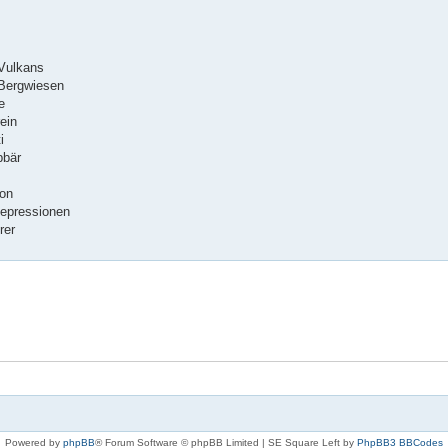
 Vulkans
 Bergwiesen
e
ein
i
bbär
mon
Depressionen
rer
Powered by
phpBB
® Forum Software © phpBB Limited | SE Square Left by
PhpBB3 BBCodes