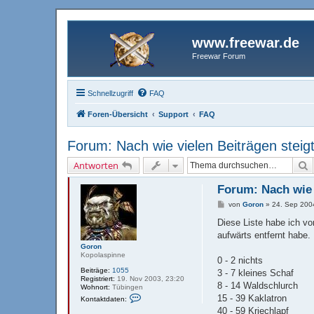
www.freewar.de
Freewar Forum
Schnellzugriff
FAQ
Foren-Übersicht
Support
FAQ
Forum: Nach wie vielen Beiträgen stei
S
Antworten
Forum: Nach wie 
B
von
Goron
»
24. Sep 200
e
i
Diese Liste habe ich v
t
aufwärts entfernt habe. 
r
a
Goron
g
Kopolaspinne
0 - 2 nichts
Beiträge:
1055
3 - 7 kleines Schaf
Registriert:
19. Nov 2003, 23:20
8 - 14 Waldschlurch
Wohnort:
Tübingen
K
15 - 39 Kaklatron
Kontaktdaten:
o
40 - 59 Kriechlapf
n