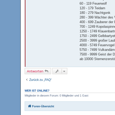
t
60 - 119 Feuerwolf
a
120 - 179 Teidam
k
t
180 - 279 Nachtgonk
d
280 - 399 Wächter des
a
t
400 - 699 Zauberer der
e
700 - 1249 Kopolaspinn
n
v
1250 - 1749 Klauenbartr
o
1750 - 2499 Gelbbartyet
n
G
2500 - 3999 großer Lau
o
4000 - 5749 Feuervogel
r
o
5750 - 7499 Vulkandä
n
7500 - 9999 Geist der 
ab 10000 Sternenzerstö
Antworten
Zurück zu „FAQ“
WER IST ONLINE?
Mitglieder in diesem Forum: 0 Mitglieder und 1 Gast
Foren-Übersicht