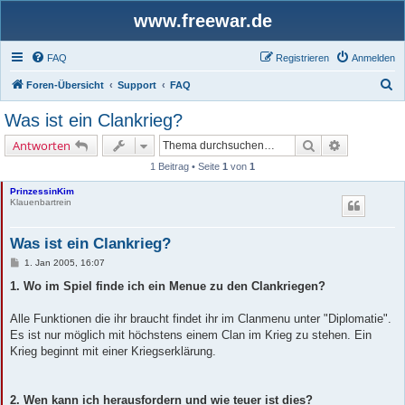
www.freewar.de
FAQ
Registrieren
Anmelden
S
Foren-Übersicht
Support
FAQ
u
Was ist ein Clankrieg?
c
Suche
Erweiterte 
Antworten
h
1 Beitrag • Seite
1
von
1
e
PrinzessinKim
Klauenbartrein
Was ist ein Clankrieg?
B
1. Jan 2005, 16:07
e
i
1. Wo im Spiel finde ich ein Menue zu den Clankriegen?
t
r
a
Alle Funktionen die ihr braucht findet ihr im Clanmenu unter "Diplomatie".
g
Es ist nur möglich mit höchstens einem Clan im Krieg zu stehen. Ein
Krieg beginnt mit einer Kriegserklärung.
2. Wen kann ich herausfordern und wie teuer ist dies?