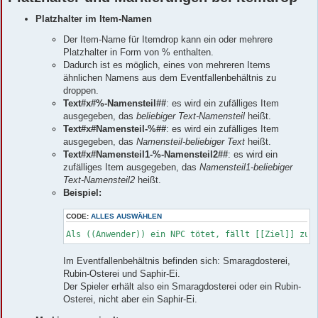
Platzhalter im Item-Namen
Der Item-Name für Itemdrop kann ein oder mehrere
Platzhalter in Form von % enthalten.
Dadurch ist es möglich, eines von mehreren Items
ähnlichen Namens aus dem Eventfallenbehältnis zu
droppen.
Text#x#%-Namensteil##
: es wird ein zufälliges Item
ausgegeben, das
beliebiger Text-Namensteil
heißt.
Text#x#Namensteil-%##
: es wird ein zufälliges Item
ausgegeben, das
Namensteil-beliebiger Text
heißt.
Text#x#Namensteil1-%-Namensteil2##
: es wird ein
zufälliges Item ausgegeben, das
Namensteil1-beliebiger
Text-Namensteil2
heißt.
Beispiel:
CODE:
ALLES AUSWÄHLEN
Als ((Anwender)) ein NPC tötet, fällt [[Ziel]] zu 
Im Eventfallenbehältnis befinden sich: Smaragdosterei,
Rubin-Osterei und Saphir-Ei.
Der Spieler erhält also ein Smaragdosterei oder ein Rubin-
Osterei, nicht aber ein Saphir-Ei.