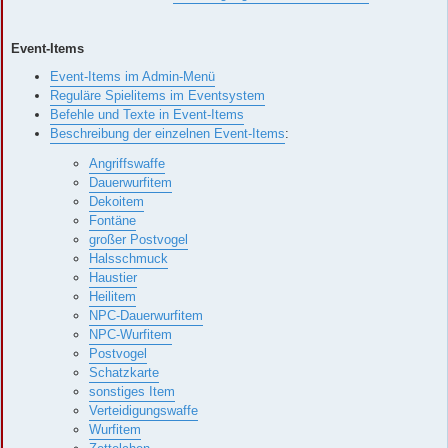
Event-Items
Event-Items im Admin-Menü
Reguläre Spielitems im Eventsystem
Befehle und Texte in Event-Items
Beschreibung der einzelnen Event-Items
:
Angriffswaffe
Dauerwurfitem
Dekoitem
Fontäne
großer Postvogel
Halsschmuck
Haustier
Heilitem
NPC-Dauerwurfitem
NPC-Wurfitem
Postvogel
Schatzkarte
sonstiges Item
Verteidigungswaffe
Wurfitem