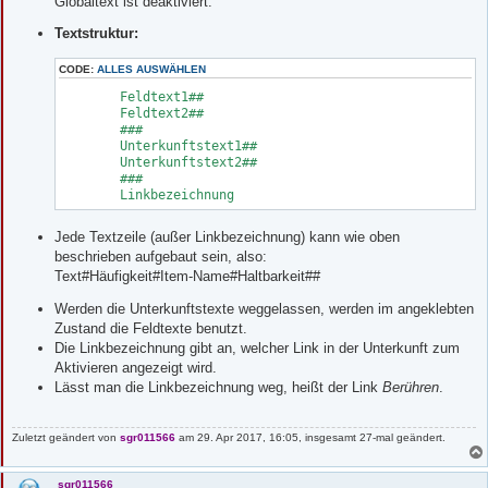
Globaltext ist deaktiviert.
Textstruktur:
CODE:
ALLES AUSWÄHLEN
	Feldtext1##

	Feldtext2##

	###

	Unterkunftstext1##

	Unterkunftstext2##

	###

	Linkbezeichnung
Jede Textzeile (außer Linkbezeichnung) kann wie oben
beschrieben aufgebaut sein, also:
Text#Häufigkeit#Item-Name#Haltbarkeit##
Werden die Unterkunftstexte weggelassen, werden im angeklebten
Zustand die Feldtexte benutzt.
Die Linkbezeichnung gibt an, welcher Link in der Unterkunft zum
Aktivieren angezeigt wird.
Lässt man die Linkbezeichnung weg, heißt der Link
Berühren
.
Zuletzt geändert von
sgr011566
am 29. Apr 2017, 16:05, insgesamt 27-mal geändert.
sgr011566