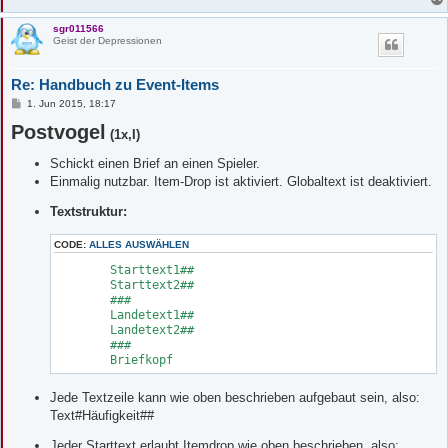
sgr011566
Geist der Depressionen
Re: Handbuch zu Event-Items
B
1. Jun 2015, 18:17
e
Postvogel
i
(1x,I)
t
r
Schickt einen Brief an einen Spieler.
a
g
Einmalig nutzbar. Item-Drop ist aktiviert. Globaltext ist deaktiviert.
Textstruktur:
CODE:
ALLES AUSWÄHLEN
	Starttext1##

	Starttext2##

	###

	Landetext1##

	Landetext2##

	###

	Briefkopf
Jede Textzeile kann wie oben beschrieben aufgebaut sein, also:
Text#Häufigkeit##
Jeder Starttext erlaubt Itemdrop wie oben beschrieben, also: