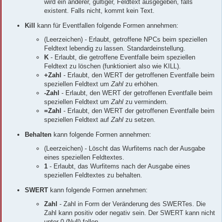
wird ein anderer, gültiger, Feldtext ausgegeben, falls
existent. Falls nicht, kommt kein Text.
Kill
kann für Eventfallen folgende Formen annehmen:
(Leerzeichen) - Erlaubt, getroffene NPCs beim speziellen
Feldtext lebendig zu lassen. Standardeinstellung.
K
- Erlaubt, die getroffene Eventfalle beim speziellen
Feldtext zu löschen (funktioniert also wie KILL).
+Zahl
- Erlaubt, den WERT der getroffenen Eventfalle beim
speziellen Feldtext um
Zahl
zu erhöhen.
-Zahl
- Erlaubt, den WERT der getroffenen Eventfalle beim
speziellen Feldtext um
Zahl
zu vermindern.
=Zahl
- Erlaubt, den WERT der getroffenen Eventfalle beim
speziellen Feldtext auf
Zahl
zu setzen.
Behalten
kann folgende Formen annehmen:
(Leerzeichen) - Löscht das Wurfitems nach der Ausgabe
eines speziellen Feldtextes.
1
- Erlaubt, das Wurfitems nach der Ausgabe eines
speziellen Feldtextes zu behalten.
SWERT
kann folgende Formen annehmen:
Zahl
- Zahl in Form der Veränderung des SWERTes. Die
Zahl kann positiv oder negativ sein. Der SWERT kann nicht
unter 0 (Null) fallen.