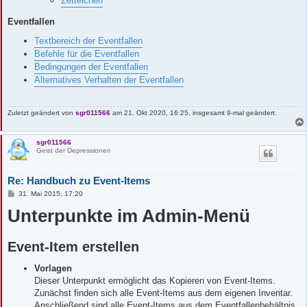
Zettelchen
Eventfallen
Textbereich der Eventfallen
Befehle für die Eventfallen
Bedingungen der Eventfallen
Alternatives Verhalten der Eventfallen
Zuletzt geändert von
sgr011566
am 21. Okt 2020, 16:25, insgesamt 9-mal geändert.
sgr011566
Geist der Depressionen
Re: Handbuch zu Event-Items
B
31. Mai 2015, 17:20
e
Unterpunkte im Admin-Menü
i
t
r
a
g
Event-Item erstellen
Vorlagen
Dieser Unterpunkt ermöglicht das Kopieren von Event-Items.
Zunächst finden sich alle Event-Items aus dem eigenen Inventar.
Anschließend sind alle Event-Items aus dem Eventfallenbehältnis