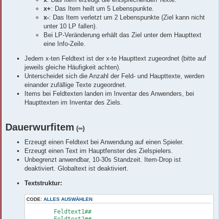
x+
: Das Item heilt um 5 Lebenspunkte.
x-
: Das Item verletzt um 2 Lebenspunkte (Ziel kann nicht
unter 10 LP fallen).
Bei LP-Veränderung erhält das Ziel unter dem Haupttext
eine Info-Zeile.
Jedem x-ten Feldtext ist der x-te Haupttext zugeordnet (bitte auf
jeweils gleiche Häufigkeit achten).
Unterscheidet sich die Anzahl der Feld- und Haupttexte, werden
einander zufällige Texte zugeordnet.
Items bei Feldtexten landen im Inventar des Anwenders, bei
Haupttexten im Inventar des Ziels.
Dauerwurfitem
(∞)
Erzeugt einen Feldtext bei Anwendung auf einen Spieler.
Erzeugt einen Text im Hauptfenster des Zielspielers.
Unbegrenzt anwendbar, 10-30s Standzeit. Item-Drop ist
deaktiviert. Globaltext ist deaktiviert.
Textstruktur:
CODE:
ALLES AUSWÄHLEN
	Feldtext1##

	Feldtext2##
