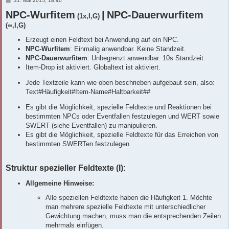
31. Mai 2015, 18:40
e
NPC-Wurfitem
i
|
NPC-Dauerwurfitem
(1x,I,G)
t
(∞,I,G)
r
a
g
Erzeugt einen Feldtext bei Anwendung auf ein NPC.
NPC-Wurfitem
: Einmalig anwendbar. Keine Standzeit.
NPC-Dauerwurfitem
: Unbegrenzt anwendbar. 10s Standzeit.
Item-Drop ist aktiviert. Globaltext ist aktiviert.
Jede Textzeile kann wie oben beschrieben aufgebaut sein, also:
Text#Häufigkeit#Item-Name#Haltbarkeit##
Es gibt die Möglichkeit, spezielle Feldtexte und Reaktionen bei
bestimmten NPCs oder Eventfallen festzulegen und WERT sowie
SWERT (siehe Eventfallen) zu manipulieren.
Es gibt die Möglichkeit, spezielle Feldtexte für das Erreichen von
bestimmten SWERTen festzulegen.
Struktur spezieller Feldtexte (I):
Allgemeine Hinweise:
Alle speziellen Feldtexte haben die Häufigkeit 1. Möchte
man mehrere spezielle Feldtexte mit unterschiedlicher
Gewichtung machen, muss man die entsprechenden Zeilen
mehrmals einfügen.