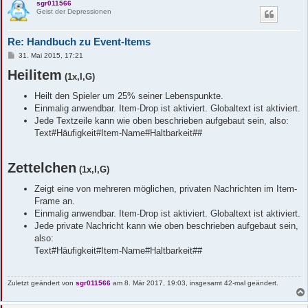
sgr011566
Geist der Depressionen
Re: Handbuch zu Event-Items
B
31. Mai 2015, 17:21
e
Heilitem
i
(1x,I,G)
t
r
Heilt den Spieler um 25% seiner Lebenspunkte.
a
g
Einmalig anwendbar. Item-Drop ist aktiviert. Globaltext ist aktiviert.
Jede Textzeile kann wie oben beschrieben aufgebaut sein, also:
Text#Häufigkeit#Item-Name#Haltbarkeit##
Zettelchen
(1x,I,G)
Zeigt eine von mehreren möglichen, privaten Nachrichten im Item-
Frame an.
Einmalig anwendbar. Item-Drop ist aktiviert. Globaltext ist aktiviert.
Jede private Nachricht kann wie oben beschrieben aufgebaut sein,
also:
Text#Häufigkeit#Item-Name#Haltbarkeit##
Zuletzt geändert von
sgr011566
am 8. Mär 2017, 19:03, insgesamt 42-mal geändert.