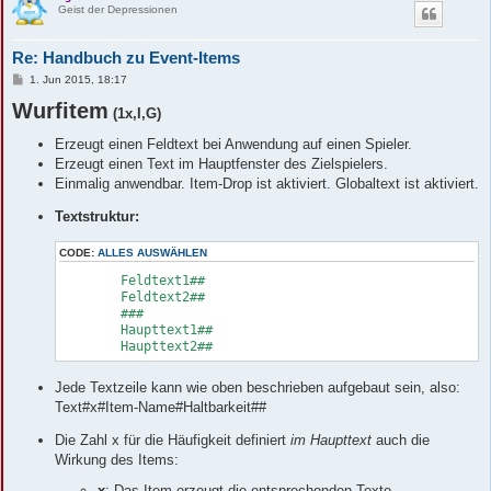
Geist der Depressionen
Re: Handbuch zu Event-Items
B
1. Jun 2015, 18:17
e
Wurfitem
i
(1x,I,G)
t
r
Erzeugt einen Feldtext bei Anwendung auf einen Spieler.
a
g
Erzeugt einen Text im Hauptfenster des Zielspielers.
Einmalig anwendbar. Item-Drop ist aktiviert. Globaltext ist aktiviert.
Textstruktur:
CODE:
ALLES AUSWÄHLEN
	Feldtext1##

	Feldtext2##

	###

	Haupttext1##

	Haupttext2##
Jede Textzeile kann wie oben beschrieben aufgebaut sein, also:
Text#x#Item-Name#Haltbarkeit##
Die Zahl x für die Häufigkeit definiert
im Haupttext
auch die
Wirkung des Items:
x
: Das Item erzeugt die entsprechenden Texte.