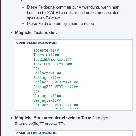
Diese Feldtexte kommen zur Anwendung, wenn man
bestimmte SWERTe erreicht und ersetzen dabei den
speziellen Feldtext.
Diese Feldtexte ermöglichen Itemdrop.
Mögliche Textstruktur:
CODE:
ALLES AUSWÄHLEN
	Todestext1##

	Todestext2##

	TodZIELWERTtext1##

	TodZIELWERTtext2##

	###

	Schlagtext1##

	Schlagtext2##

	SchlagZIELWERTtext1##

	SchlagZIELWERTtext2##

	###

	Verjagtext1##

	Verjagtext2##

	VerjagZIELWERTtext1##

	VerjagZIELWERTtext2##

	###

Mögliche Strukturen der einzelnen Texte
(etwaiger
	AllgemeinZIELWERTtext1##

	AllgemeinZIELWERTtext2##
#Itemdrop(#s)## ersetzt ##):
CODE:
ALLES AUSWÄHLEN