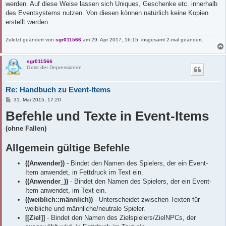
werden. Auf diese Weise lassen sich Uniques, Geschenke etc. innerhalb
des Eventsystems nutzen. Von diesen können natürlich keine Kopien
erstellt werden.
Zuletzt geändert von
sgr011566
am 29. Apr 2017, 16:15, insgesamt 2-mal geändert.
sgr011566
Geist der Depressionen
Re: Handbuch zu Event-Items
B
31. Mai 2015, 17:20
e
Befehle und Texte in Event-Items
i
t
r
(ohne Fallen)
a
g
Allgemein gültige Befehle
((Anwender))
- Bindet den Namen des Spielers, der ein Event-
Item anwendet, in Fettdruck im Text ein.
((Anwender_))
- Bindet den Namen des Spielers, der ein Event-
Item anwendet, im Text ein.
((weiblich::männlich))
- Unterscheidet zwischen Texten für
weibliche und männliche/neutrale Spieler.
[[Ziel]]
- Bindet den Namen des Zielspielers/ZielNPCs, der