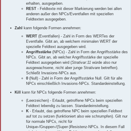
erhalten, ausgegeben.
REST
- Feldtexte mit dieser Markierung werden bei allen
anderen außer den NPCs/Eventfallen mit speziellen
Feldtexten ausgegeben.
Zahl
kann folgende Formen annehmen:
WERT
(Eventfallen) - Zahl in Form des WERTes der
Eventfalle. Gibt an, ab welchem minimalen WERT der
spezielle Feldtext ausgegeben wird.
Angriffsstärke
(NPCs) - Zahl in Form der Angriffsstärke des
NPCs. Gibt an, ab welcher Angriffsstärke der spezielle
Feldtext ausgegeben wird (
Strativar:11
würde also nur
ausgewachsene, nicht aber junge Strativare betreffen).
Schließt Invasions-NPCs aus.
0
(Null) - Zahl in Form der Angriffsstärke Null. Gilt für alle
NPCs einschließlich Invasions-NPCs. Standardeinstellung.
Kill
kann für NPCs folgende Formen annehmen:
(Leerzeichen) - Erlaubt, getroffene NPCs beim speziellen
Feldtext lebendig zu lassen. Standardeinstellung.
K
- Erlaubt, das getroffene NPC beim speziellen Feldtext
auf tot zu setzen (funktioniert also wie schrumpfen). Gilt nur
für normale NPCs, nicht für
Unique-/Gruppen-/(Super-)Resistenz-NPCs. In diesem Fall