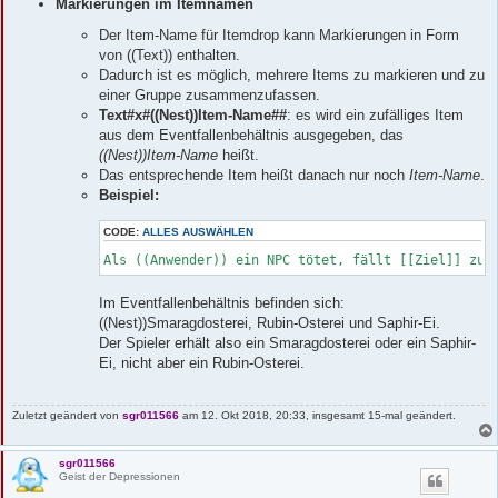
Markierungen im Itemnamen
Der Item-Name für Itemdrop kann Markierungen in Form
von ((Text)) enthalten.
Dadurch ist es möglich, mehrere Items zu markieren und zu
einer Gruppe zusammenzufassen.
Text#x#((Nest))Item-Name##
: es wird ein zufälliges Item
aus dem Eventfallenbehältnis ausgegeben, das
((Nest))Item-Name
heißt.
Das entsprechende Item heißt danach nur noch
Item-Name
.
Beispiel:
CODE:
ALLES AUSWÄHLEN
Als ((Anwender)) ein NPC tötet, fällt [[Ziel]] zu 
Im Eventfallenbehältnis befinden sich:
((Nest))Smaragdosterei, Rubin-Osterei und Saphir-Ei.
Der Spieler erhält also ein Smaragdosterei oder ein Saphir-
Ei, nicht aber ein Rubin-Osterei.
Zuletzt geändert von
sgr011566
am 12. Okt 2018, 20:33, insgesamt 15-mal geändert.
sgr011566
Geist der Depressionen