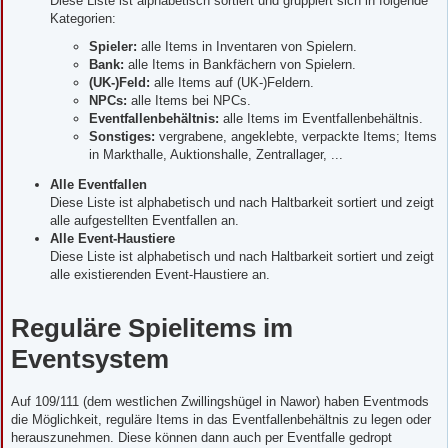
Diese Liste ist alphabetisch sortiert und gruppiert sich in folgende
Kategorien:
Spieler:
alle Items in Inventaren von Spielern.
Bank:
alle Items in Bankfächern von Spielern.
(UK-)Feld:
alle Items auf (UK-)Feldern.
NPCs:
alle Items bei NPCs.
Eventfallenbehältnis:
alle Items im Eventfallenbehältnis.
Sonstiges:
vergrabene, angeklebte, verpackte Items; Items
in Markthalle, Auktionshalle, Zentrallager, ...
Alle Eventfallen
Diese Liste ist alphabetisch und nach Haltbarkeit sortiert und zeigt
alle aufgestellten Eventfallen an.
Alle Event-Haustiere
Diese Liste ist alphabetisch und nach Haltbarkeit sortiert und zeigt
alle existierenden Event-Haustiere an.
Reguläre Spielitems im
Eventsystem
Auf 109/111 (dem westlichen Zwillingshügel in Nawor) haben Eventmods
die Möglichkeit, reguläre Items in das Eventfallenbehältnis zu legen oder
herauszunehmen. Diese können dann auch per Eventfalle gedropt