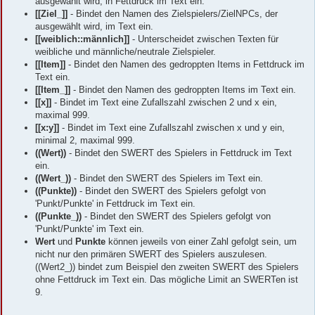
ausgewählt wird, in Fettdruck im Text ein.
[[Ziel_]]
- Bindet den Namen des Zielspielers/ZielNPCs, der
ausgewählt wird, im Text ein.
[[weiblich::männlich]]
- Unterscheidet zwischen Texten für
weibliche und männliche/neutrale Zielspieler.
[[Item]]
- Bindet den Namen des gedroppten Items in Fettdruck im
Text ein.
[[Item_]]
- Bindet den Namen des gedroppten Items im Text ein.
[[x]]
- Bindet im Text eine Zufallszahl zwischen 2 und x ein,
maximal 999.
[[x:y]]
- Bindet im Text eine Zufallszahl zwischen x und y ein,
minimal 2, maximal 999.
((Wert))
- Bindet den SWERT des Spielers in Fettdruck im Text
ein.
((Wert_))
- Bindet den SWERT des Spielers im Text ein.
((Punkte))
- Bindet den SWERT des Spielers gefolgt von
'Punkt/Punkte' in Fettdruck im Text ein.
((Punkte_))
- Bindet den SWERT des Spielers gefolgt von
'Punkt/Punkte' im Text ein.
Wert
und
Punkte
können jeweils von einer Zahl gefolgt sein, um
nicht nur den primären SWERT des Spielers auszulesen.
((Wert2_)) bindet zum Beispiel den zweiten SWERT des Spielers
ohne Fettdruck im Text ein. Das mögliche Limit an SWERTen ist
9.