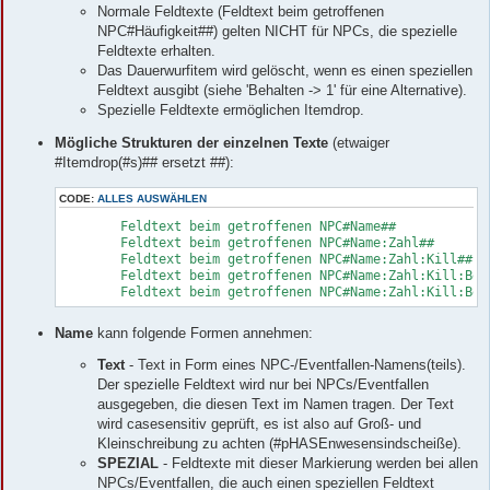
Normale Feldtexte (Feldtext beim getroffenen
NPC#Häufigkeit##) gelten NICHT für NPCs, die spezielle
Feldtexte erhalten.
Das Dauerwurfitem wird gelöscht, wenn es einen speziellen
Feldtext ausgibt (siehe 'Behalten -> 1' für eine Alternative).
Spezielle Feldtexte ermöglichen Itemdrop.
Mögliche Strukturen der einzelnen Texte
(etwaiger
#Itemdrop(#s)## ersetzt ##):
CODE:
ALLES AUSWÄHLEN
	Feldtext beim getroffenen NPC#Name##

	Feldtext beim getroffenen NPC#Name:Zahl##

	Feldtext beim getroffenen NPC#Name:Zahl:Kill##

	Feldtext beim getroffenen NPC#Name:Zahl:Kill:Behalten##

	Feldtext beim getroffenen NPC#Name:Zahl:Kill:Beh
Name
kann folgende Formen annehmen:
Text
- Text in Form eines NPC-/Eventfallen-Namens(teils).
Der spezielle Feldtext wird nur bei NPCs/Eventfallen
ausgegeben, die diesen Text im Namen tragen. Der Text
wird casesensitiv geprüft, es ist also auf Groß- und
Kleinschreibung zu achten (#pHASEnwesensindscheiße).
SPEZIAL
- Feldtexte mit dieser Markierung werden bei allen
NPCs/Eventfallen, die auch einen speziellen Feldtext