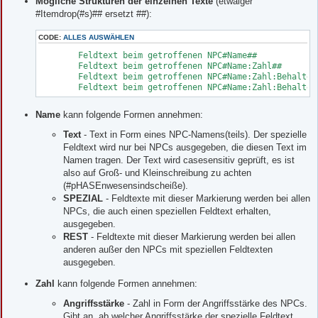
Mögliche Strukturen der einzelnen Texte
(etwaiger
#Itemdrop(#s)## ersetzt ##):
CODE:
ALLES AUSWÄHLEN
	Feldtext beim getroffenen NPC#Name##

	Feldtext beim getroffenen NPC#Name:Zahl##

	Feldtext beim getroffenen NPC#Name:Zahl:Behalten##

	Feldtext beim getroffenen NPC#Name:Zahl:Behalten
Name
kann folgende Formen annehmen:
Text
- Text in Form eines NPC-Namens(teils). Der spezielle
Feldtext wird nur bei NPCs ausgegeben, die diesen Text im
Namen tragen. Der Text wird casesensitiv geprüft, es ist
also auf Groß- und Kleinschreibung zu achten
(#pHASEnwesensindscheiße).
SPEZIAL
- Feldtexte mit dieser Markierung werden bei allen
NPCs, die auch einen speziellen Feldtext erhalten,
ausgegeben.
REST
- Feldtexte mit dieser Markierung werden bei allen
anderen außer den NPCs mit speziellen Feldtexten
ausgegeben.
Zahl
kann folgende Formen annehmen:
Angriffsstärke
- Zahl in Form der Angriffsstärke des NPCs.
Gibt an, ab welcher Angriffsstärke der spezielle Feldtext