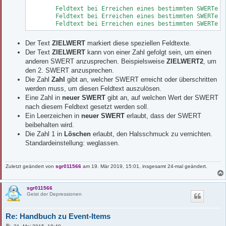
	Feldtext bei Erreichen eines bestimmten SWERTes#ZIELWERT:Zahl##

	Feldtext bei Erreichen eines bestimmten SWERTes#ZIELWERT:Zahl:neuer SWERT##

	Feldtext bei Erreichen eines bestimmten SWERTes
Der Text
ZIELWERT
markiert diese speziellen Feldtexte.
Der Text
ZIELWERT
kann von einer Zahl gefolgt sein, um einen
anderen SWERT anzusprechen. Beispielsweise
ZIELWERT2
, um
den 2. SWERT anzusprechen.
Die Zahl
Zahl
gibt an, welcher SWERT erreicht oder überschritten
werden muss, um diesen Feldtext auszulösen.
Eine Zahl in
neuer SWERT
gibt an, auf welchen Wert der SWERT
nach diesem Feldtext gesetzt werden soll.
Ein Leerzeichen in
neuer SWERT
erlaubt, dass der SWERT
beibehalten wird.
Die Zahl 1 in
Löschen
erlaubt, den Halsschmuck zu vernichten.
Standardeinstellung: weglassen.
Zuletzt geändert von
sgr011566
am 19. Mär 2019, 15:01, insgesamt 24-mal geändert.
sgr011566
Geist der Depressionen
Re: Handbuch zu Event-Items
B