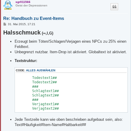
sgr011566
Geist der Depressionen
Re: Handbuch zu Event-Items
B
31. Mai 2015, 17:21
e
Halsschmuck
i
(∞,I,G)
t
r
Erzeugt beim Töten/Schlagen/Verjagen eines NPCs zu 25% einen
a
g
Feldtext.
Unbegrenzt nutzbar. Item-Drop ist aktiviert. Globaltext ist aktiviert.
Textstruktur:
CODE:
ALLES AUSWÄHLEN
	Todestext1##

	Todestext2##

	###

	Schlagtext1##

	Schlagtext2##

	###

	Verjagtext1##

	Verjagtext2##
Jede Textzeile kann wie oben beschrieben aufgebaut sein, also:
Text#Häufigkeit#Item-Name#Haltbarkeit##