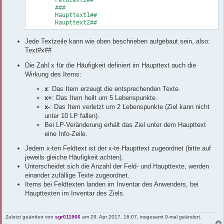
	###

	Haupttext1##

	Haupttext2##
Jede Textzeile kann wie oben beschrieben aufgebaut sein, also:
Text#x##
Die Zahl x für die Häufigkeit definiert im Haupttext auch die
Wirkung des Items:
x
: Das Item erzeugt die entsprechenden Texte.
x+
: Das Item heilt um 5 Lebenspunkte.
x-
: Das Item verletzt um 2 Lebenspunkte (Ziel kann nicht
unter 10 LP fallen).
Bei LP-Veränderung erhält das Ziel unter dem Haupttext
eine Info-Zeile.
Jedem x-ten Feldtext ist der x-te Haupttext zugeordnet (bitte auf
jeweils gleiche Häufigkeit achten).
Unterscheidet sich die Anzahl der Feld- und Haupttexte, werden
einander zufällige Texte zugeordnet.
Items bei Feldtexten landen im Inventar des Anwenders, bei
Haupttexten im Inventar des Ziels.
Zuletzt geändert von
sgr011566
am 29. Apr 2017, 16:07, insgesamt 9-mal geändert.