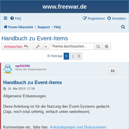
www.freewar.de
FAQ
Registrieren
Anmelden
S
Foren-Übersicht
Support
FAQ
u
Handbuch zu Event-Items
c
Suche
Erweiterte 
Antworten
h
e
1
2
Nächste
30 Beiträge
sgr011566
Geist der Depressionen
Handbuch zu Event-Items
B
31. Mai 2015, 17:18
e
i
Allgemeine Erläuterungen.
t
r
a
Diese Anleitung ist für die Nutzung des Event-Systems gedacht.
g
(Jaja, noch total unfertig, einfach unten weiterlesen).
Kommentare etc. bitte hier:
Ankündigungen und Diskussionen