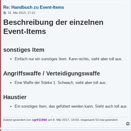
Re: Handbuch zu Event-Items
B
31. Mai 2015, 17:21
e
Beschreibung der einzelnen
i
t
r
Event-Items
a
g
sonstiges Item
Einfach nur ein sonstiges Item. Kann nichts, sieht aber toll aus.
Angriffswaffe / Verteidigungswaffe
Eine Waffe der Stärke 1. Schwach, sieht aber toll aus.
Haustier
Ein sonstiges Item, das gefüttert werden kann. Sieht auch toll aus.
Zuletzt geändert von
sgr011566
am 8. Mär 2017, 19:00, insgesamt 52-mal geändert.