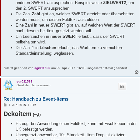
anderen SWERT anzusprechen. Beispielsweise
ZIELWERT2
, um
den 2. SWERT anzusprechen.
Die Zahl
Zahl
gibt an, welcher SWERT erreicht oder überschritten
werden muss, um diesen Feldtext auszulösen.
Eine Zahl in
neuer SWERT
gibt an, auf welchen Wert der SWERT
nach diesem Feldtext gesetzt werden soll.
Ein Leerzeichen in
neuer SWERT
erlaubt, dass der SWERT
beibehalten wird.
Die Zahl 1 in
Löschen
erlaubt, das Wurfitem zu vernichten.
Standardeinstellung: weglassen.
Zuletzt geändert von
sgr011566
am 29. Apr 2017, 16:03, insgesamt 19-mal geändert.
sgr011566
Geist der Depressionen
Re: Handbuch zu Event-Items
B
1. Jun 2015, 18:16
e
Dekoitem
i
(∞,I)
t
r
Erzeugt bei Anwendung einen Feldtext, kann mit Fischkleber in der
a
g
UK befestigt werden.
Unbegrenzt anwendbar, 10s Standzeit. Item-Drop ist aktiviert.