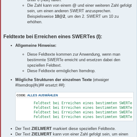
Die Zahl kann von einem
@
und einer weiteren Zahl gefolgt
sein, um einen anderen SWERT anzusprechen.
Beispielsweise
10@2
, um den 2. SWERT um 10 zu
erhöhen.
Feldtexte bei Erreichen eines SWERTes (I):
Allgemeine Hinweise:
Diese Feldtexte kommen zur Anwendung, wenn man
bestimmte SWERTe erreicht und ersetzen dabei den
speziellen Feldtext.
Diese Feldtexte ermöglichen Itemdrop.
Mögliche Strukturen der einzelnen Texte
(etwaiger
#Itemdrop(#s)## ersetzt ##):
CODE:
ALLES AUSWÄHLEN
	Feldtext bei Erreichen eines bestimmten SWERTes#ZIELWERT##

	Feldtext bei Erreichen eines bestimmten SWERTes#ZIELWERT:Zahl##

	Feldtext bei Erreichen eines bestimmten SWERTes#ZIELWERT:Zahl:neuer SWERT##

	Feldtext bei Erreichen eines bestimmten SWERTes
Der Text
ZIELWERT
markiert diese speziellen Feldtexte.
Der Text
ZIELWERT
kann von einer Zahl gefolgt sein, um einen