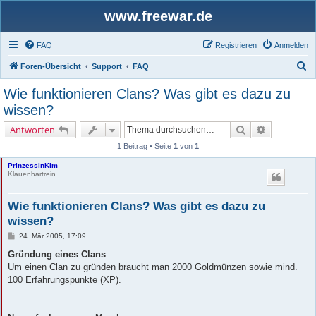
www.freewar.de
FAQ
Registrieren
Anmelden
S
Foren-Übersicht
Support
FAQ
u
Wie funktionieren Clans? Was gibt es dazu zu
c
wissen?
h
Suche
Erweiterte 
Antworten
e
1 Beitrag • Seite
1
von
1
PrinzessinKim
Klauenbartrein
Wie funktionieren Clans? Was gibt es dazu zu
wissen?
B
24. Mär 2005, 17:09
e
i
Gründung eines Clans
t
Um einen Clan zu gründen braucht man 2000 Goldmünzen sowie mind.
r
a
100 Erfahrungspunkte (XP).
g