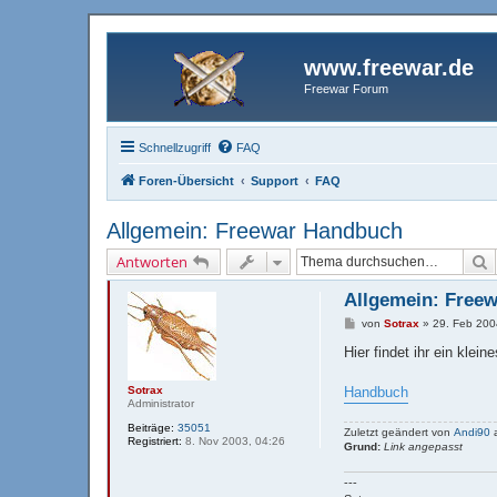
www.freewar.de
Freewar Forum
Schnellzugriff
FAQ
Foren-Übersicht
Support
FAQ
Allgemein: Freewar Handbuch
S
Antworten
Allgemein: Free
B
von
Sotrax
»
29. Feb 200
e
i
Hier findet ihr ein kle
t
r
a
Sotrax
Handbuch
g
Administrator
Beiträge:
35051
Zuletzt geändert von
Andi90
a
Registriert:
8. Nov 2003, 04:26
Grund:
Link angepasst
---