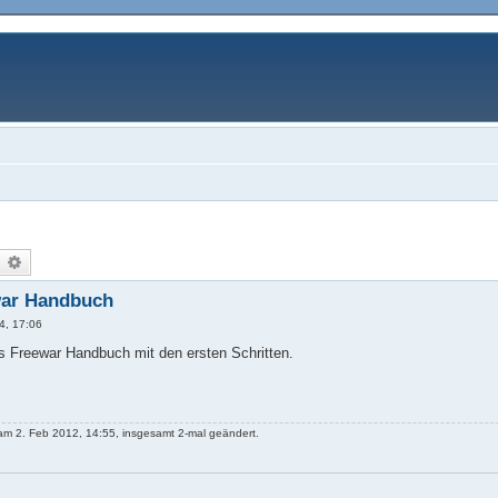
uche
Erweiterte Suche
war Handbuch
4, 17:06
ines Freewar Handbuch mit den ersten Schritten.
m 2. Feb 2012, 14:55, insgesamt 2-mal geändert.