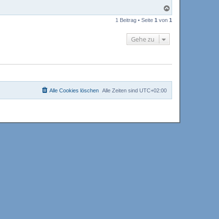
N
a
1 Beitrag • Seite
1
von
1
c
h
o
Gehe zu
b
e
n
Alle Cookies löschen
Alle Zeiten sind
UTC+02:00