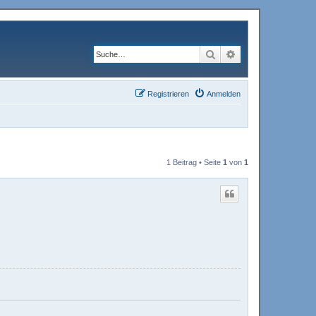
Suche
Erweiterte Suche
Registrieren
Anmelden
1 Beitrag • Seite
1
von
1