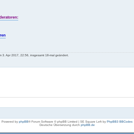
eratoren:
ren
 3. Apr 2017, 22:56, insgesamt 18-mal geändert.
Powered by
phpBB
® Forum Software © phpBB Limited | SE Square Left by
PhpBB3 BBCodes
Deutsche Übersetzung durch
phpBB.de