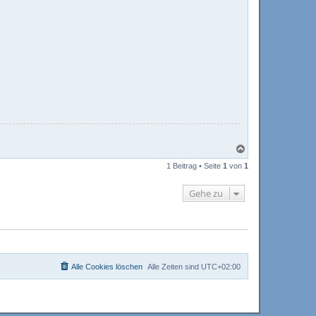
N
a
1 Beitrag • Seite
1
von
1
c
h
o
Gehe zu
b
e
n
Alle Cookies löschen
Alle Zeiten sind
UTC+02:00