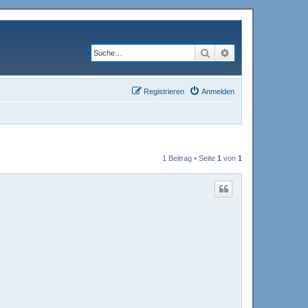
Suche
Erweiterte Suche
Registrieren
Anmelden
1 Beitrag • Seite
1
von
1