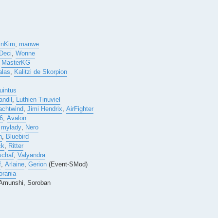
inKim
,
manwe
Deci
,
Wonne
,
MasterKG
alas
,
Kalitzi de Skorpion
uintus
andil
,
Luthien Tinuviel
achtwind
,
Jimi Hendrix
,
AirFighter
6
,
Avalon
,
mylady
,
Nero
n
,
Bluebird
ck
,
Ritter
schaf
,
Valyandra
f
,
Arlaine
,
Gerion
(Event-SMod)
orania
 Amunshi, Soroban