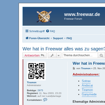
www.freewar.de
Freewar Forum
Schnellzugriff
FAQ
Foren-Übersicht
Support
FAQ
Wer hat in Freewar alles was zu sagen
S
Antworten
Wer hat in Freew
B
von
Tiramon
»
25. Nov 2
e
Administratoren:
i
t
r
Sotrax
a
Tiramon
g
Andocai
Administrator
Tiramon
Beiträge:
2975
Registriert:
11. Nov 2003, 15:23
Ganymede
Wohnort:
auf ner Larafplantage
K
Kontaktdaten:
Ehemalige Administra
o
n