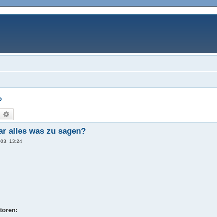
?
uche
Erweiterte Suche
ar alles was zu sagen?
003, 13:24
toren: