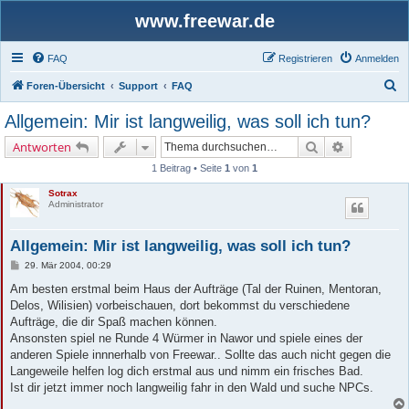
www.freewar.de
FAQ
Registrieren
Anmelden
S
Foren-Übersicht
Support
FAQ
u
Allgemein: Mir ist langweilig, was soll ich tun?
c
Suche
Erweiterte 
Antworten
h
1 Beitrag • Seite
1
von
1
e
Sotrax
Administrator
Allgemein: Mir ist langweilig, was soll ich tun?
B
29. Mär 2004, 00:29
e
i
Am besten erstmal beim Haus der Aufträge (Tal der Ruinen, Mentoran,
t
Delos, Wilisien) vorbeischauen, dort bekommst du verschiedene
r
a
Aufträge, die dir Spaß machen können.
g
Ansonsten spiel ne Runde 4 Würmer in Nawor und spiele eines der
anderen Spiele innnerhalb von Freewar.. Sollte das auch nicht gegen die
Langeweile helfen log dich erstmal aus und nimm ein frisches Bad.
Ist dir jetzt immer noch langweilig fahr in den Wald und suche NPCs.