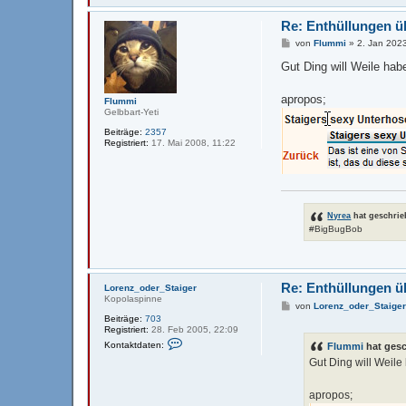
n
v
Re: Enthüllungen ü
o
n
B
von
Flummi
»
2. Jan 202
L
e
o
i
Gut Ding will Weile hab
r
t
e
r
n
a
apropos;
Flummi
z
g
Gelbbart-Yeti
_
o
Beiträge:
2357
d
Registriert:
17. Mai 2008, 11:22
e
r
_
S
t
a
i
Nyrea
hat geschri
g
#BigBugBob
e
r
Re: Enthüllungen ü
Lorenz_oder_Staiger
Kopolaspinne
B
von
Lorenz_oder_Staige
e
Beiträge:
703
i
Registriert:
28. Feb 2005, 22:09
t
K
Kontaktdaten:
Flummi
hat ges
r
o
a
Gut Ding will Weile
n
g
t
a
apropos;
k
t