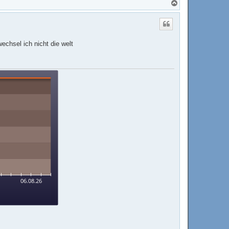
N
a
c
h
o
b
echsel ich nicht die welt
e
n