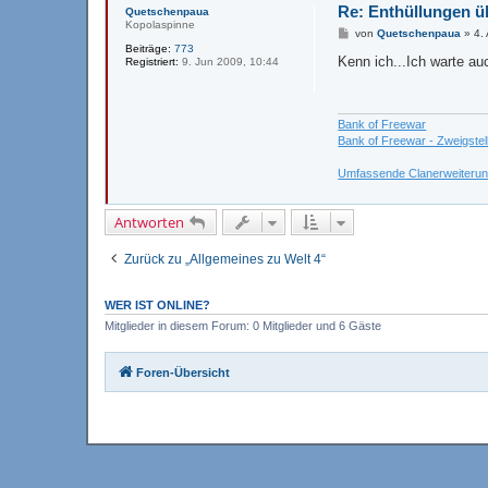
Re: Enthüllungen ü
Quetschenpaua
Kopolaspinne
B
von
Quetschenpaua
»
4.
e
Beiträge:
773
i
Kenn ich...Ich warte a
Registriert:
9. Jun 2009, 10:44
t
r
a
g
Bank of Freewar
Bank of Freewar - Zweigstel
Umfassende Clanerweiteru
Antworten
Zurück zu „Allgemeines zu Welt 4“
WER IST ONLINE?
Mitglieder in diesem Forum: 0 Mitglieder und 6 Gäste
Foren-Übersicht