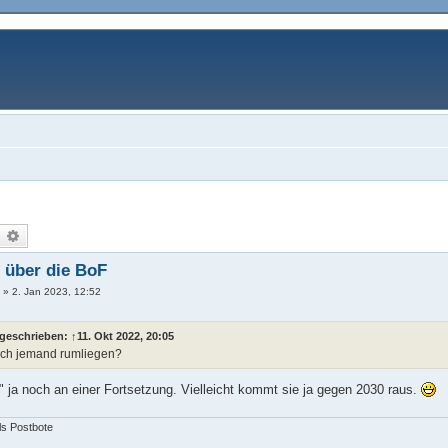
uche
Erweiterte Suche
 über die BoF
r
»
2. Jan 2023, 12:52
 geschrieben:
↑
11. Okt 2022, 20:05
och jemand rumliegen?
te" ja noch an einer Fortsetzung. Vielleicht kommt sie ja gegen 2030 raus.
als Postbote