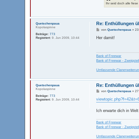
e
Ihr seid doch alle fies
n
v
o
n
T
Re: Enthüllungen ü
Quetschenpaua
r
Kopolaspinne
i
B
von
Quetschenpaua
»
23
b
e
Beiträge:
773
a
i
Her damit!
Registriert:
9. Jun 2009, 10:44
l
t
r
a
g
Bank of Freewar
Bank of Freewar - Zweigstel
Umfassende Clanerweiteru
Re: Enthüllungen ü
Quetschenpaua
Kopolaspinne
B
von
Quetschenpaua
»
27
e
Beiträge:
773
i
viewtopic.php?f=42&t=
Registriert:
9. Jun 2009, 10:44
t
r
a
Ich erwarte dich in We
g
Bank of Freewar
Bank of Freewar - Zweigstel
Umfassende Clanerweiteru