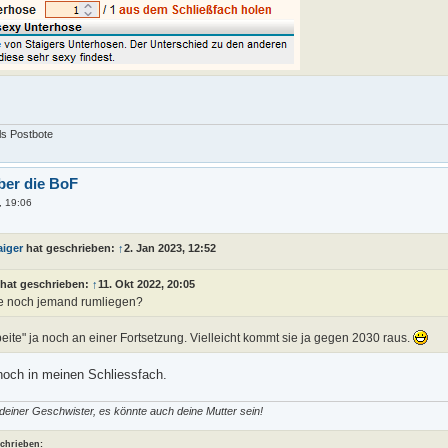
als Postbote
ber die BoF
, 19:06
aiger
hat geschrieben:
↑
2. Jan 2023, 12:52
hat geschrieben:
↑
11. Okt 2022, 20:05
e noch jemand rumliegen?
rbeite" ja noch an einer Fortsetzung. Vielleicht kommt sie ja gegen 2030 raus.
noch in meinen Schliessfach.
 deiner Geschwister, es könnte auch deine Mutter sein!
schrieben: