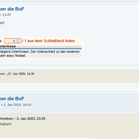
ber die BoF
3, 13:25
en!
eben:
↑
17. Jan 2020, 14:18
ber die BoF
r
»
3. Jan 2023, 16:03
chrieben:
↑
2. Jan 2023, 13:25
 haben!