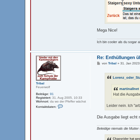
d
a
t
e
n
v
o
n
Mega Nice!
L
o
r
Ich bin cooler als du sogar 
e
n
z
_
Re: Enthüllungen ü
o
B
d
von
Tribal
»
31. Jan 2023
e
e
i
r
t
_
Lorenz_oder_St
r
S
a
t
Tribal
g
a
Feuerwolf
martinallnet
i
g
Beiträge:
91
Hat die Ausgab
e
Registriert:
31. Aug 2005, 10:33
r
Wohnort:
da wo der Pfeffer wächst
K
Leider nein. Ich "a
Kontaktdaten:
o
n
t
Die Ausgabe liegt echt 
a
k
t
Beleidige niemals die Mutter
d
a
t
Chaosrider hat ge