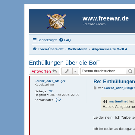
www.freewar.de
Freewar Forum
Schnellzugriff
FAQ
Foren-Übersicht
Weltenforen
Allgemeines zu Welt 4
Enthüllungen über die BoF
S
Antworten
Re: Enthüllungen
Lorenz_oder_Staiger
Kopolaspinne
B
von
Lorenz_oder_Staige
Beiträge:
703
e
Registriert:
28. Feb 2005, 22:09
i
K
t
Kontaktdaten:
martinallnet
hat
o
r
n
a
Hat die Ausgabe n
t
g
a
k
Leider nein. Ich "arbei
t
d
a
Ich bin cooler als du sogar 
t
e