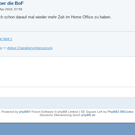
ber die BoF
 Apr 2023, 07:59
uch schon darauf mal wieder mehr Zeit im Home Office zu haben.
le Welt 1
ng
~~
Aktive Charakterverbesserung
Powered by
phpBB
® Forum Software © phpBB Limited | SE Square Left by
PhpBB3 BBCodes
Deutsche Übersetzung durch
phpBB.de