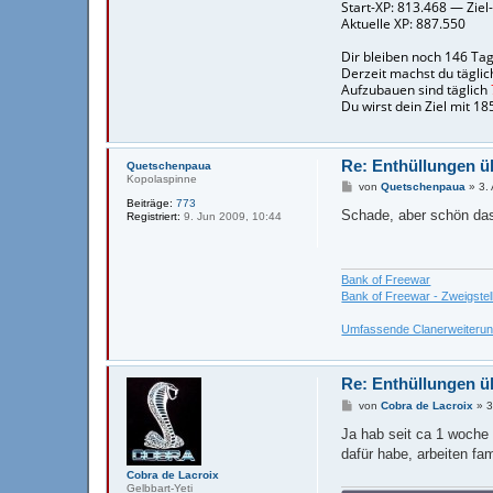
a
c
r
o
i
x
Re: Enthüllungen ü
Quetschenpaua
Kopolaspinne
B
von
Quetschenpaua
»
3.
e
Beiträge:
773
i
Schade, aber schön das
Registriert:
9. Jun 2009, 10:44
t
r
a
g
Bank of Freewar
Bank of Freewar - Zweigstel
Umfassende Clanerweiteru
Re: Enthüllungen ü
B
von
Cobra de Lacroix
»
3
e
i
Ja hab seit ca 1 woche 
t
dafür habe, arbeiten fa
r
a
Cobra de Lacroix
g
Gelbbart-Yeti