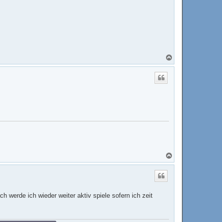
N
a
c
h
o
b
e
n
N
a
c
h
o
b
h werde ich wieder weiter aktiv spiele sofern ich zeit
e
n