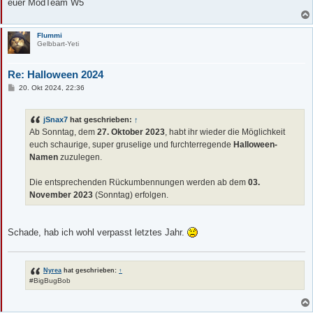
euer ModTeam W5
Flummi
Gelbbart-Yeti
Re: Halloween 2024
B
20. Okt 2024, 22:36
e
i
t
jSnax7
hat geschrieben:
↑
r
a
Ab Sonntag, dem
27. Oktober 2023
, habt ihr wieder die Möglichkeit
g
euch schaurige, super gruselige und furchterregende
Halloween-
Namen
zuzulegen.
Die entsprechenden Rückumbennungen werden ab dem
03.
November 2023
(Sonntag) erfolgen.
Schade, hab ich wohl verpasst letztes Jahr.
Nyrea
hat geschrieben:
↑
#BigBugBob