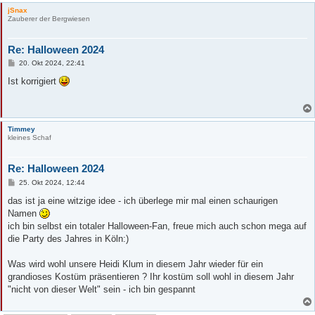
jSnax
Zauberer der Bergwiesen
Re: Halloween 2024
B
20. Okt 2024, 22:41
e
i
Ist korrigiert
t
r
a
g
Timmey
kleines Schaf
Re: Halloween 2024
B
25. Okt 2024, 12:44
e
i
das ist ja eine witzige idee - ich überlege mir mal einen schaurigen
t
Namen
r
a
ich bin selbst ein totaler Halloween-Fan, freue mich auch schon mega auf
g
die Party des Jahres in Köln:)
Was wird wohl unsere Heidi Klum in diesem Jahr wieder für ein
grandioses Kostüm präsentieren ? Ihr kostüm soll wohl in diesem Jahr
"nicht von dieser Welt" sein - ich bin gespannt