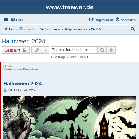
www.freewar.de
FAQ
Registrieren
Anmelden
S
Foren-Übersicht
Weltenforen
Allgemeines zu Welt 5
u
Halloween 2024
c
Suche
Erweiterte Su
Gesperrt
h
4 Beiträge • Seite
1
von
1
e
jSnax
Zauberer der Bergwiesen
Halloween 2024
B
20. Okt 2024, 22:25
e
i
t
r
a
g