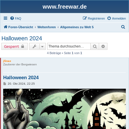
www.freewar.de
FAQ
Registrieren
Anmelden
S
Foren-Übersicht
Weltenforen
Allgemeines zu Welt 5
u
Halloween 2024
c
Suche
Erweiterte Su
Gesperrt
h
4 Beiträge • Seite
1
von
1
e
jSnax
Zauberer der Bergwiesen
Halloween 2024
B
20. Okt 2024, 22:25
e
i
t
r
a
g