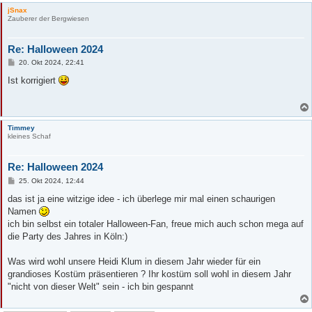
jSnax
Zauberer der Bergwiesen
Re: Halloween 2024
B
20. Okt 2024, 22:41
e
i
Ist korrigiert
t
r
a
g
Timmey
kleines Schaf
Re: Halloween 2024
B
25. Okt 2024, 12:44
e
i
das ist ja eine witzige idee - ich überlege mir mal einen schaurigen
t
Namen
r
a
ich bin selbst ein totaler Halloween-Fan, freue mich auch schon mega auf
g
die Party des Jahres in Köln:)
Was wird wohl unsere Heidi Klum in diesem Jahr wieder für ein
grandioses Kostüm präsentieren ? Ihr kostüm soll wohl in diesem Jahr
"nicht von dieser Welt" sein - ich bin gespannt