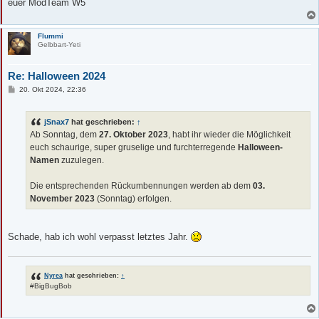
euer ModTeam W5
Flummi
Gelbbart-Yeti
Re: Halloween 2024
B
20. Okt 2024, 22:36
e
i
t
jSnax7
hat geschrieben:
↑
r
a
Ab Sonntag, dem
27. Oktober 2023
, habt ihr wieder die Möglichkeit
g
euch schaurige, super gruselige und furchterregende
Halloween-
Namen
zuzulegen.
Die entsprechenden Rückumbennungen werden ab dem
03.
November 2023
(Sonntag) erfolgen.
Schade, hab ich wohl verpasst letztes Jahr.
Nyrea
hat geschrieben:
↑
#BigBugBob