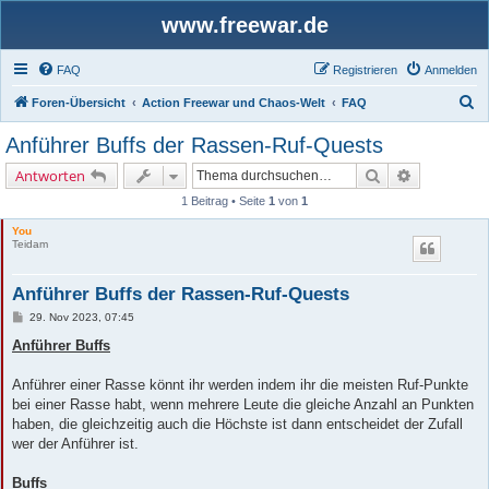
www.freewar.de
FAQ
Registrieren
Anmelden
S
Foren-Übersicht
Action Freewar und Chaos-Welt
FAQ
u
Anführer Buffs der Rassen-Ruf-Quests
c
Suche
Erweiterte 
Antworten
h
1 Beitrag • Seite
1
von
1
e
You
Teidam
Anführer Buffs der Rassen-Ruf-Quests
B
29. Nov 2023, 07:45
e
i
Anführer Buffs
t
r
a
Anführer einer Rasse könnt ihr werden indem ihr die meisten Ruf-Punkte
g
bei einer Rasse habt, wenn mehrere Leute die gleiche Anzahl an Punkten
haben, die gleichzeitig auch die Höchste ist dann entscheidet der Zufall
wer der Anführer ist.
Buffs