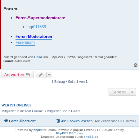
Forum:
Foren-Supermoderatoren:
sgr011566
Foren-Moderatoren
Forenteam
Zuletzt geändert von
Galak
am 3. Apr 2017, 22:56, insgesamt 18-mal geändert.
Grund:
aktualisiert
Antworten
1 Beitrag • Seite
1
von
1
Gehe zu
WER IST ONLINE?
Mitglieder in diesem Forum: 0 Mitglieder und 2 Gäste
Foren-Übersicht
Alle Cookies löschen
Alle Zeiten sind
UTC+02:00
Powered by
phpBB
® Forum Software © phpBB Limited | SE Square Left by
PhpBB3 BBCodes
Deutsche Übersetzung durch
phpBB.de