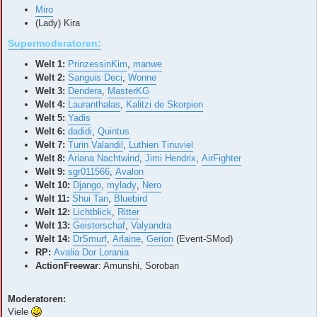
Miro
(Lady) Kira
Supermoderatoren:
Welt 1:
PrinzessinKim
,
manwe
Welt 2:
Sanguis Deci
,
Wonne
Welt 3:
Dendera
,
MasterKG
Welt 4:
Lauranthalas
,
Kalitzi de Skorpion
Welt 5:
Yadis
Welt 6:
dadidi
,
Quintus
Welt 7:
Turin Valandil
,
Luthien Tinuviel
Welt 8:
Ariana Nachtwind
,
Jimi Hendrix
,
AirFighter
Welt 9:
sgr011566
,
Avalon
Welt 10:
Django
,
mylady
,
Nero
Welt 11:
Shui Tan
,
Bluebird
Welt 12:
Lichtblick
,
Ritter
Welt 13:
Geisterschaf
,
Valyandra
Welt 14:
DrSmurf
,
Arlaine
,
Gerion
(Event-SMod)
RP:
Avalia Dor Lorania
ActionFreewar
: Amunshi, Soroban
Moderatoren:
Viele