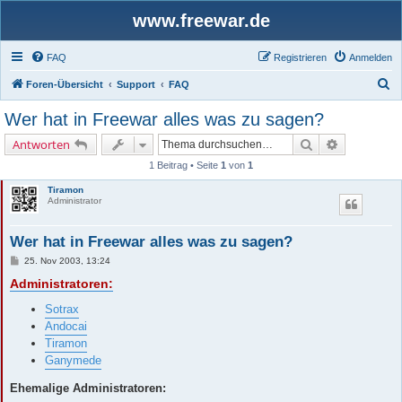
www.freewar.de
FAQ
Registrieren
Anmelden
S
Foren-Übersicht
Support
FAQ
u
Wer hat in Freewar alles was zu sagen?
c
Suche
Erweiterte 
Antworten
h
1 Beitrag • Seite
1
von
1
e
Tiramon
Administrator
Wer hat in Freewar alles was zu sagen?
B
25. Nov 2003, 13:24
e
Administratoren:
i
t
r
Sotrax
a
g
Andocai
Tiramon
Ganymede
Ehemalige Administratoren: