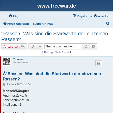
www.freewar.de
FAQ
Registrieren
Anmelden
S
Foren-Übersicht
Support
FAQ
u
°Rassen: Was sind die Startwerte der einzelnen
c
Rassen?
h
Suche
Erweiterte 
Antworten
e
1 Beitrag • Seite
1
von
1
Tiramon
Administrator
Â°Rassen: Was sind die Startwerte der einzelnen
Rassen?
B
13. Nov 2003, 11:04
e
i
Mensch/Kämpfer
t
Angriffsstärke: 5
r
a
Lebenspunkte: 18
g
Intelligenz: 1