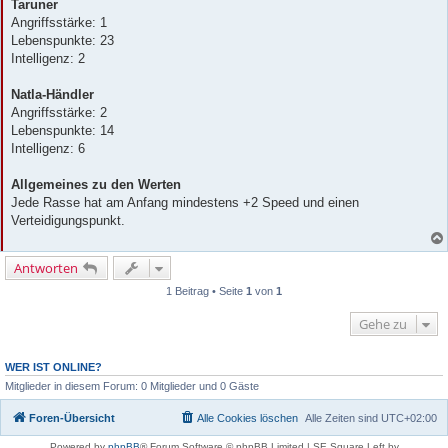
Taruner
Angriffsstärke: 1
Lebenspunkte: 23
Intelligenz: 2
Natla-Händler
Angriffsstärke: 2
Lebenspunkte: 14
Intelligenz: 6
Allgemeines zu den Werten
Jede Rasse hat am Anfang mindestens +2 Speed und einen
Verteidigungspunkt.
Antworten
1 Beitrag • Seite
1
von
1
Gehe zu
WER IST ONLINE?
Mitglieder in diesem Forum: 0 Mitglieder und 0 Gäste
Foren-Übersicht
Alle Cookies löschen
Alle Zeiten sind
UTC+02:00
Powered by
phpBB
® Forum Software © phpBB Limited | SE Square Left by