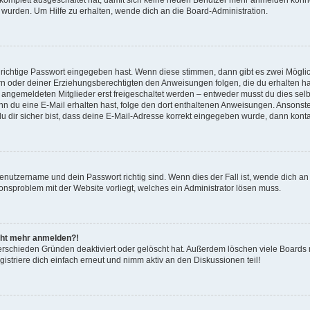
 wurden. Um Hilfe zu erhalten, wende dich an die Board-Administration.
 richtige Passwort eingegeben hast. Wenn diese stimmen, dann gibt es zwei Mögl
tern oder deiner Erziehungsberechtigten den Anweisungen folgen, die du erhalten ha
u angemeldeten Mitglieder erst freigeschaltet werden – entweder musst du dies selbs
. Wenn du eine E-Mail erhalten hast, folge den dort enthaltenen Anweisungen. Anson
u dir sicher bist, dass deine E-Mail-Adresse korrekt eingegeben wurde, dann kontak
Benutzername und dein Passwort richtig sind. Wenn dies der Fall ist, wende dich a
tionsproblem mit der Website vorliegt, welches ein Administrator lösen muss.
nicht mehr anmelden?!
erschieden Gründen deaktiviert oder gelöscht hat. Außerdem löschen viele Boards r
striere dich einfach erneut und nimm aktiv an den Diskussionen teil!