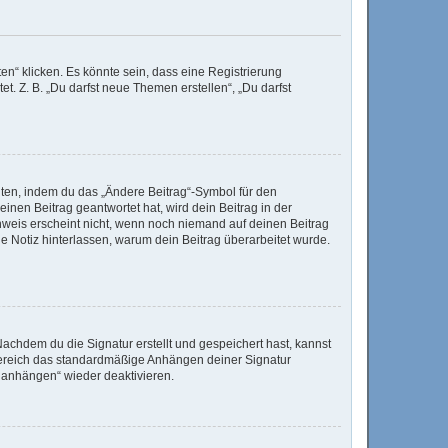
n“ klicken. Es könnte sein, dass eine Registrierung
t. Z. B. „Du darfst neue Themen erstellen“, „Du darfst
iten, indem du das „Ändere Beitrag“-Symbol für den
inen Beitrag geantwortet hat, wird dein Beitrag in der
nweis erscheint nicht, wenn noch niemand auf deinen Beitrag
ine Notiz hinterlassen, warum dein Beitrag überarbeitet wurde.
achdem du die Signatur erstellt und gespeichert hast, kannst
Bereich das standardmäßige Anhängen deiner Signatur
r anhängen“ wieder deaktivieren.