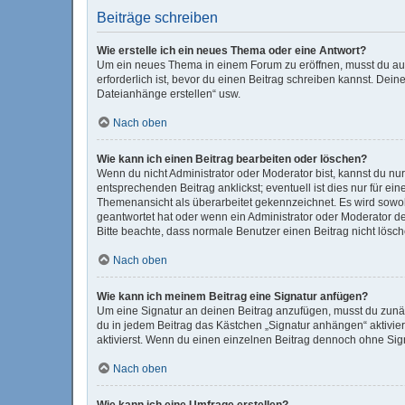
Beiträge schreiben
Wie erstelle ich ein neues Thema oder eine Antwort?
Um ein neues Thema in einem Forum zu eröffnen, musst du auf 
erforderlich ist, bevor du einen Beitrag schreiben kannst. Dein
Dateianhänge erstellen“ usw.
Nach oben
Wie kann ich einen Beitrag bearbeiten oder löschen?
Wenn du nicht Administrator oder Moderator bist, kannst du nu
entsprechenden Beitrag anklickst; eventuell ist dies nur für e
Themenansicht als überarbeitet gekennzeichnet. Es wird sowohl
geantwortet hat oder wenn ein Administrator oder Moderator dein
Bitte beachte, dass normale Benutzer einen Beitrag nicht lösc
Nach oben
Wie kann ich meinem Beitrag eine Signatur anfügen?
Um eine Signatur an deinen Beitrag anzufügen, musst du zunäc
du in jedem Beitrag das Kästchen „Signatur anhängen“ aktivi
aktivierst. Wenn du einen einzelnen Beitrag dennoch ohne Sign
Nach oben
Wie kann ich eine Umfrage erstellen?