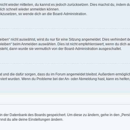
t nicht wieder mitteilen, du kannst es jedoch zurücksetzen. Dies machst du, indem 
 dich schnell wieder anmelden können.
ückzusetzen, so wende dich an die Board-Administration.
en“ nicht auswählst, wirst du nur für eine Sitzung angemeldet. Dies verhindert 
leiben“ beim Anmelden auswählen. Dies ist nicht empfehlenswert, wenn du dich an
 steht, dann wurde sie vermutlich von der Board-Administration ausgeschaltet.
 hat und die dafür sorgen, dass du im Forum angemeldet bleibst. Außerdem ermögli
tiviert wurden. Wenn du Probleme bei der An- oder Abmeldung hast, kann es helfen
n in der Datenbank des Boards gespeichert. Um diese zu ändern, gehe in den „Persö
nst du alle deine Einstellungen ändern.