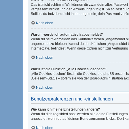
Das ist nicht schlimm! Wir können dir zwar dein altes Passwor
vergessen“ klickst und den Anweisungen folgst. So solltest du
Solltest du trotzdem nicht in der Lage sein, dein Passwort zur
Nach oben
Warum werde ich automatisch abgemeldet?
Wenn du beim Anmelden das Kontrollkästchen „Angemeldet bleib
angemeldet zu bleiben, kannst du das Kästchen „Angemeldet b
Internetcafé, befindest. Wenn diese Option nicht zur Verfügung
Nach oben
Wozu ist die Funktion „Alle Cookies löschen“?
„Alle Cookies löschen“ löscht die Cookies, die phpBB erstellt
„Gelesen“-Status – sofern sie von der Board-Administration ak
Nach oben
Benutzerpräferenzen und -einstellungen
Wie kann ich meine Einstellungen ändern?
Wenn du dich registriert hast, werden alle deine Einstellunge
angezeigt, wenn du auf deinen Benutzernamen klickst. Dort kan
Nach oben