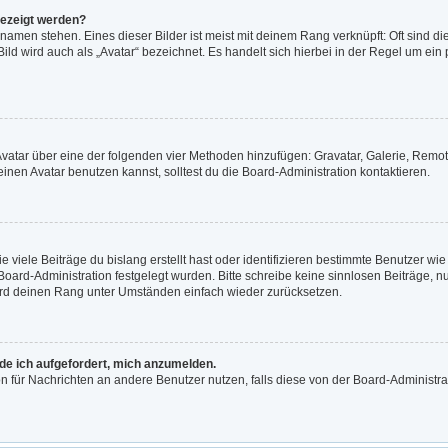
gezeigt werden?
namen stehen. Eines dieser Bilder ist meist mit deinem Rang verknüpft: Oft sind di
ld wird auch als „Avatar“ bezeichnet. Es handelt sich hierbei in der Regel um ein
n Avatar über eine der folgenden vier Methoden hinzufügen: Gravatar, Galerie, Re
en Avatar benutzen kannst, solltest du die Board-Administration kontaktieren.
viele Beiträge du bislang erstellt hast oder identifizieren bestimmte Benutzer w
 Board-Administration festgelegt wurden. Bitte schreibe keine sinnlosen Beiträge
wird deinen Rang unter Umständen einfach wieder zurücksetzen.
rde ich aufgefordert, mich anzumelden.
ion für Nachrichten an andere Benutzer nutzen, falls diese von der Board-Administ