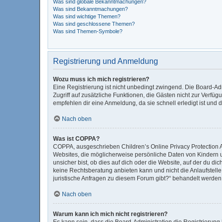
Was sind globale Bekanntmachungen?
Was sind Bekanntmachungen?
Was sind wichtige Themen?
Was sind geschlossene Themen?
Was sind Themen-Symbole?
Registrierung und Anmeldung
Wozu muss ich mich registrieren?
Eine Registrierung ist nicht unbedingt zwingend. Die Board-Admi
Zugriff auf zusätzliche Funktionen, die Gästen nicht zur Verfüg
empfehlen dir eine Anmeldung, da sie schnell erledigt ist und di
Nach oben
Was ist COPPA?
COPPA, ausgeschrieben Children’s Online Privacy Protection Ac
Websites, die möglicherweise persönliche Daten von Kindern 
unsicher bist, ob dies auf dich oder die Website, auf der du dic
keine Rechtsberatung anbieten kann und nicht die Anlaufstelle 
juristische Anfragen zu diesem Forum gibt?“ behandelt werden
Nach oben
Warum kann ich mich nicht registrieren?
Es kann sein, dass die Board-Administration die Registrierun