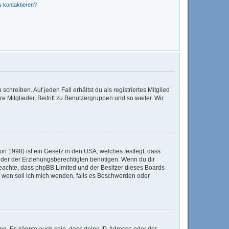
s kontaktieren?
chreiben. Auf jeden Fall erhältst du als registriertes Mitglied
e Mitglieder, Beitritt zu Benutzergruppen und so weiter. Wir
n 1998) ist ein Gesetz in den USA, welches festlegt, dass
der der Erziehungsberechtigten benötigen. Wenn du dir
te beachte, dass phpBB Limited und der Besitzer dieses Boards
An wen soll ich mich wenden, falls es Beschwerden oder
en. Es könnte auch sein, dass deine IP-Adresse oder der