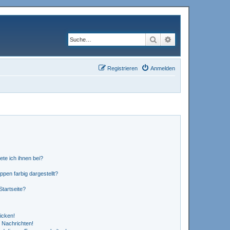
Suche
Erweiterte Suche
Registrieren
Anmelden
ete ich ihnen bei?
en farbig dargestellt?
tartseite?
icken!
 Nachrichten!