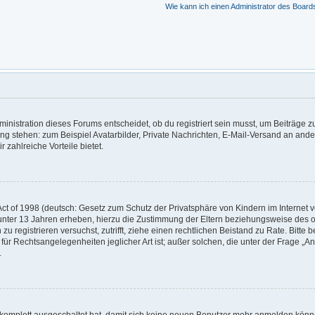
Wie kann ich einen Administrator des Board
nistration dieses Forums entscheidet, ob du registriert sein musst, um Beiträge zu s
ung stehen: zum Beispiel Avatarbilder, Private Nachrichten, E-Mail-Versand an ander
r zahlreiche Vorteile bietet.
t of 1998 (deutsch: Gesetz zum Schutz der Privatsphäre von Kindern im Internet vo
unter 13 Jahren erheben, hierzu die Zustimmung der Eltern beziehungsweise des o
h zu registrieren versuchst, zutrifft, ziehe einen rechtlichen Beistand zu Rate. Bit
für Rechtsangelegenheiten jeglicher Art ist; außer solchen, die unter der Frage „
.
g komplett ausgeschaltet hat, damit sich keine neuen Benutzer mehr anmelden könn