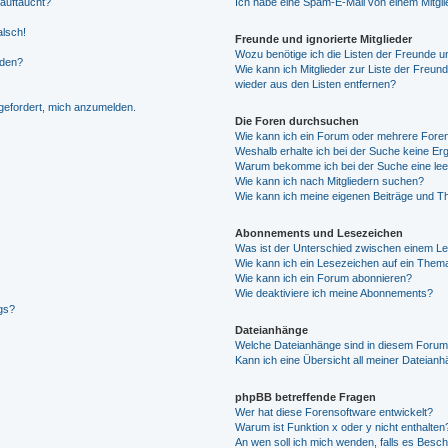
 auftaucht?
Ich habe eine Spam-E-Mail von einem Mitgli
alsch!
Freunde und ignorierte Mitglieder
Wozu benötige ich die Listen der Freunde un
rden?
Wie kann ich Mitglieder zur Liste der Freund
wieder aus den Listen entfernen?
fgefordert, mich anzumelden.
Die Foren durchsuchen
Wie kann ich ein Forum oder mehrere For
Weshalb erhalte ich bei der Suche keine Er
Warum bekomme ich bei der Suche eine lee
Wie kann ich nach Mitgliedern suchen?
Wie kann ich meine eigenen Beiträge und T
Abonnements und Lesezeichen
Was ist der Unterschied zwischen einem L
Wie kann ich ein Lesezeichen auf ein Them
Wie kann ich ein Forum abonnieren?
Wie deaktiviere ich meine Abonnements?
gs?
Dateianhänge
Welche Dateianhänge sind in diesem Forum
Kann ich eine Übersicht all meiner Dateian
phpBB betreffende Fragen
Wer hat diese Forensoftware entwickelt?
Warum ist Funktion x oder y nicht enthalten
An wen soll ich mich wenden, falls es Besc