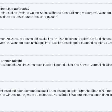
line-Liste auftaucht?
n eine Option „Meinen Online-Status während dieser Sitzung verbergen“. Wenn du d
st dann als unsichtbarer Besucher gezählt.
en Zeitzone. In diesem Fall solltest du im „Persönlichen Bereich“ die für dich passe
den. Wenn du noch nicht registriert bist, ist dies ein guter Grund, dies jetzt zu tun
mer noch falsch!
t hast und die Zeit trotzdem noch falsch ist, geht die Uhr des Servers vermutlich fal
ht installiert oder niemand hat das Forum bislang in deine Sprache übersetzt. Frag
, würden wir uns freuen, wenn du es übersetzen würdest. Weitere Informationen dazu