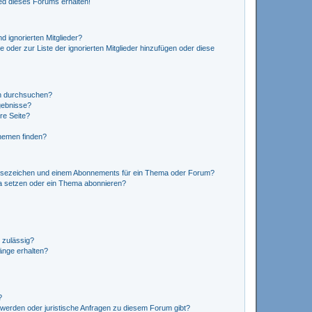
ed dieses Forums erhalten!
d ignorierten Mitglieder?
e oder zur Liste der ignorierten Mitglieder hinzufügen oder diese
en durchsuchen?
gebnisse?
re Seite?
hemen finden?
esezeichen und einem Abonnements für ein Thema oder Forum?
a setzen oder ein Thema abonnieren?
 zulässig?
hänge erhalten?
?
hwerden oder juristische Anfragen zu diesem Forum gibt?