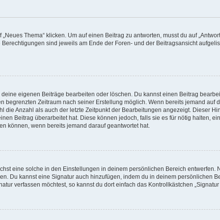
„Neues Thema“ klicken. Um auf einen Beitrag zu antworten, musst du auf „Antworte
e Berechtigungen sind jeweils am Ende der Foren- und der Beitragsansicht aufgeliste
r deine eigenen Beiträge bearbeiten oder löschen. Du kannst einen Beitrag bearbe
inen begrenzten Zeitraum nach seiner Erstellung möglich. Wenn bereits jemand auf de
 die Anzahl als auch der letzte Zeitpunkt der Bearbeitungen angezeigt. Dieser Hi
en Beitrag überarbeitet hat. Diese können jedoch, falls sie es für nötig halten, e
hen können, wenn bereits jemand darauf geantwortet hat.
hst eine solche in den Einstellungen in deinem persönlichen Bereich entwerfen. N
eren. Du kannst eine Signatur auch hinzufügen, indem du in deinem persönlichen 
atur verfassen möchtest, so kannst du dort einfach das Kontrollkästchen „Signatu