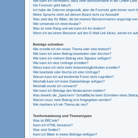
Wie kann ich verhindern, dass mein Benutzername in der Online-Liste
Die Forenuhr geht falsch!
Ich habe die Zeitzone eingestellt, aber die Forenuhr geht immer noch f
Meine Sprache steht auf diesem Board nicht zur Auswahl!
Was sind das für Bilder, die bei meinem Benutzernamen angezeigt we
Wie verwende ich einen Avatar?
Was ist mein Rang und wie kann ich ihn ändern?
Wenn ich bei einem Benutzer auf den E-Mail-Link klicke, werde ich au
Beiträge schreiben
Wie erstelle ich ein neues Thema oder eine Antwort?
Wie kann ich einen Beitrag bearbeiten oder löschen?
Wie kann ich meinem Beitrag eine Signatur anfügen?
Wie kann ich eine Umfrage erstellen?
Wieso kann ich nicht mehr Antwortmöglichkeiten erstellen?
Wie bearbeite oder lösche ich eine Umfrage?
Warum kann ich auf bestimmte Foren nicht zugreifen?
Weshalb kann ich keine Dateianhänge anfügen?
Weshalb wurde ich verwarnt?
Wie kann ich Beiträge den Moderatoren melden?
Was bewirkt die „Speichern“-Schaltfläche beim Schreiben eines Beitra
Warum muss mein Beitrag erst freigegeben werden?
Wie markiere ich ein Thema als neu?
Textformatierung und Thementypen
Was ist BBCode?
Kann ich HTML benutzen?
Was sind Smilies?
Kann ich Bilder in meine Beiträge einfügen?