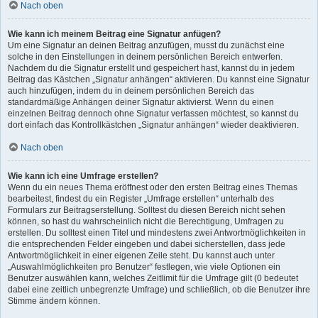
Nach oben
Wie kann ich meinem Beitrag eine Signatur anfügen?
Um eine Signatur an deinen Beitrag anzufügen, musst du zunächst eine
solche in den Einstellungen in deinem persönlichen Bereich entwerfen.
Nachdem du die Signatur erstellt und gespeichert hast, kannst du in jedem
Beitrag das Kästchen „Signatur anhängen“ aktivieren. Du kannst eine Signatur
auch hinzufügen, indem du in deinem persönlichen Bereich das
standardmäßige Anhängen deiner Signatur aktivierst. Wenn du einen
einzelnen Beitrag dennoch ohne Signatur verfassen möchtest, so kannst du
dort einfach das Kontrollkästchen „Signatur anhängen“ wieder deaktivieren.
Nach oben
Wie kann ich eine Umfrage erstellen?
Wenn du ein neues Thema eröffnest oder den ersten Beitrag eines Themas
bearbeitest, findest du ein Register „Umfrage erstellen“ unterhalb des
Formulars zur Beitragserstellung. Solltest du diesen Bereich nicht sehen
können, so hast du wahrscheinlich nicht die Berechtigung, Umfragen zu
erstellen. Du solltest einen Titel und mindestens zwei Antwortmöglichkeiten in
die entsprechenden Felder eingeben und dabei sicherstellen, dass jede
Antwortmöglichkeit in einer eigenen Zeile steht. Du kannst auch unter
„Auswahlmöglichkeiten pro Benutzer“ festlegen, wie viele Optionen ein
Benutzer auswählen kann, welches Zeitlimit für die Umfrage gilt (0 bedeutet
dabei eine zeitlich unbegrenzte Umfrage) und schließlich, ob die Benutzer ihre
Stimme ändern können.