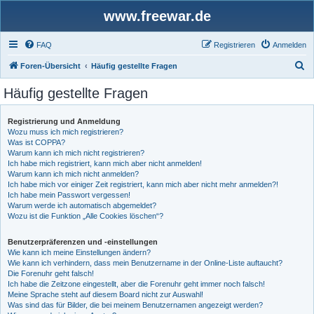
www.freewar.de
FAQ
Registrieren
Anmelden
S
Foren-Übersicht
Häufig gestellte Fragen
u
Häufig gestellte Fragen
c
h
Registrierung und Anmeldung
Wozu muss ich mich registrieren?
e
Was ist COPPA?
Warum kann ich mich nicht registrieren?
Ich habe mich registriert, kann mich aber nicht anmelden!
Warum kann ich mich nicht anmelden?
Ich habe mich vor einiger Zeit registriert, kann mich aber nicht mehr anmelden?!
Ich habe mein Passwort vergessen!
Warum werde ich automatisch abgemeldet?
Wozu ist die Funktion „Alle Cookies löschen“?
Benutzerpräferenzen und -einstellungen
Wie kann ich meine Einstellungen ändern?
Wie kann ich verhindern, dass mein Benutzername in der Online-Liste auftaucht?
Die Forenuhr geht falsch!
Ich habe die Zeitzone eingestellt, aber die Forenuhr geht immer noch falsch!
Meine Sprache steht auf diesem Board nicht zur Auswahl!
Was sind das für Bilder, die bei meinem Benutzernamen angezeigt werden?