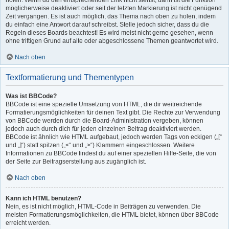
holen. Wenn du den entsprechenden Link nicht siehst, dann ist die Funktion
möglicherweise deaktiviert oder seit der letzten Markierung ist nicht genügend
Zeit vergangen. Es ist auch möglich, das Thema nach oben zu holen, indem
du einfach eine Antwort darauf schreibst. Stelle jedoch sicher, dass du die
Regeln dieses Boards beachtest! Es wird meist nicht gerne gesehen, wenn
ohne triftigen Grund auf alte oder abgeschlossene Themen geantwortet wird.
Nach oben
Textformatierung und Thementypen
Was ist BBCode?
BBCode ist eine spezielle Umsetzung von HTML, die dir weitreichende
Formatierungsmöglichkeiten für deinen Text gibt. Die Rechte zur Verwendung
von BBCode werden durch die Board-Administration vergeben, können
jedoch auch durch dich für jeden einzelnen Beitrag deaktiviert werden.
BBCode ist ähnlich wie HTML aufgebaut, jedoch werden Tags von eckigen („[“
und „]“) statt spitzen („<“ und „>“) Klammern eingeschlossen. Weitere
Informationen zu BBCode findest du auf einer speziellen Hilfe-Seite, die von
der Seite zur Beitragserstellung aus zugänglich ist.
Nach oben
Kann ich HTML benutzen?
Nein, es ist nicht möglich, HTML-Code in Beiträgen zu verwenden. Die
meisten Formatierungsmöglichkeiten, die HTML bietet, können über BBCode
erreicht werden.