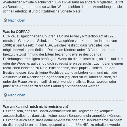
Avatarbilder, Private Nachrichten, E-Mail-Versand an andere Mitglieder, Beitritt
zu Benutzergruppen und so weiter. Wir empfehlen dir eine Anmeldung, da sie
schnell erledigt ist und dir zahlreiche Vorteile bietet.
Nach oben
Was ist COPPA?
COPPA, ausgeschrieben Children’s Online Privacy Protection Act of 1998
(deutsch: Gesetz zum Schutz der Privatsphäre von Kindern im Internet von
1998) ist ein Gesetz in den USA, welches festlegt, dass Websites, die
möglicherweise persönliche Daten von Kindern unter 13 Jahren erheben,
hierzu die Zustimmung der Eltern beziehungsweise des oder der
Erziehungsberechtigten benötigen. Wenn du dir unsicher bist, ob dies auf dich
oder die Website, auf der du dich zu registrieren versuchst, zutrifft, ziehe einen
rechtlichen Beistand zu Rate. Bitte beachte, dass phpBB Limited und der
Besitzer dieses Boards keine Rechtsberatung anbieten kann und nicht die
Anlaufstelle für Rechtsangelegenheiten jeglicher Art ist; außer solchen, die
unter der Frage „An wen soll ich mich wenden, falls es Beschwerden oder
juristische Anfragen zu diesem Forum gibt?“ behandelt werden.
Nach oben
Warum kann ich mich nicht registrieren?
Es kann sein, dass die Board-Administration die Registrierung komplett
ausgeschaltet hat, damit sich keine neuen Benutzer mehr anmelden können.
Es könnte auch sein, dass deine IP-Adresse oder der Benutzername, mit dem
du dich registrieren möchtest, gesperrt wurden. Um Hilfe zu erhalten, wende