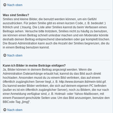
Nach oben
Was sind Smilies?
Smilies sind kleine Bilder, die benutzt werden können, um ein Gefühl
auszudrücken. Für jeden Smilie gibt es einen kurzen Code, z. B. bedeutet :)
fröhlich und :( traurig. Die Liste aller Smilies kannst du beim Verfassen eines
Beitrags sehen. Versuche bitte trotzdem, Smilies nicht zu häufig zu benutzen,
sie können einen Beitrag schnell unlesbar machen und ein Moderator könnte
deshalb deinen Beitrag entsprechend überarbeiten oder gar komplett löschen.
Die Board-Administration kann auch die Anzahl der Smilies begrenzen, die du
in einem Beitrag benutzen kannst.
Nach oben
Kann ich Bilder in meine Beiträge einfügen?
Ja, Bilder können in deinem Beitrag angezeigt werden. Wenn die
Administration Dateianhänge erlaubt hat, kannst du das Bild auch direkt
hochladen. Ansonsten musst du zu einem Bild verlinken, das auf einem
öffentlich zugänglichen Server liegt, z. B. http://www.domain.tld/mein-bild.gif.
Du kannst weder Bilder verlinken, die sich auf deinem eigenen PC befinden
(außer es ist ein öffentlich zugänglicher Server), noch zu Bildern, die nur nach
einer Anmeldung verfügbar sind, z. B. Hotmail- oder Yahoo-Mailboxen, mit
einem Passwort geschützte Seiten usw. Um das Bild anzuzeigen, benutze den
BBCode-Tag „[img]“.
Nach oben