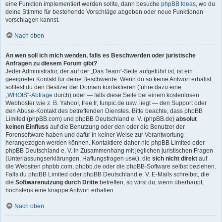
eine Funktion implementiert werden sollte, dann besuche
phpBB Ideas
, wo du
deine Stimme für bestehende Vorschläge abgeben oder neue Funktionen
vorschlagen kannst.
Nach oben
An wen soll ich mich wenden, falls es Beschwerden oder juristische
Anfragen zu diesem Forum gibt?
Jeder Administrator, der auf der „Das Team“-Seite aufgeführt ist, ist ein
geeigneter Kontakt für deine Beschwerde. Wenn du so keine Antwort erhältst,
solltest du den Besitzer der Domain kontaktieren (führe dazu eine
„WHOIS“-Abfrage
durch) oder — falls diese Seite bei einem kostenlosen
Webhoster wie z. B. Yahoo!, free.fr, funpic.de usw. liegt — den Support oder
den Abuse-Kontakt des betreffenden Dienstes. Bitte beachte, dass phpBB
Limited (phpBB.com) und phpBB Deutschland e. V. (phpBB.de)
absolut
keinen Einfluss
auf die Benutzung oder den oder die Benutzer der
Forensoftware haben und dafür in keiner Weise zur Verantwortung
herangezogen werden können. Kontaktiere daher nie phpBB Limited oder
phpBB Deutschland e. V. in Zusammenhang mit jeglichen juristischen Fragen
(Unterlassungserklärungen, Haftungsfragen usw.), die
sich nicht direkt
auf
die Websiten phpbb.com, phpbb.de oder die phpBB-Software selbst beziehen.
Falls du phpBB Limited oder phpBB Deutschland e. V. E-Mails schreibst, die
die
Softwarenutzung durch Dritte
betreffen, so wirst du, wenn überhaupt,
höchstens eine knappe Antwort erhalten.
Nach oben