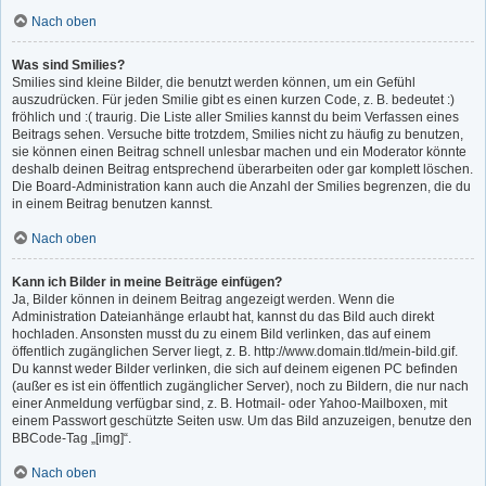
Nach oben
Was sind Smilies?
Smilies sind kleine Bilder, die benutzt werden können, um ein Gefühl
auszudrücken. Für jeden Smilie gibt es einen kurzen Code, z. B. bedeutet :)
fröhlich und :( traurig. Die Liste aller Smilies kannst du beim Verfassen eines
Beitrags sehen. Versuche bitte trotzdem, Smilies nicht zu häufig zu benutzen,
sie können einen Beitrag schnell unlesbar machen und ein Moderator könnte
deshalb deinen Beitrag entsprechend überarbeiten oder gar komplett löschen.
Die Board-Administration kann auch die Anzahl der Smilies begrenzen, die du
in einem Beitrag benutzen kannst.
Nach oben
Kann ich Bilder in meine Beiträge einfügen?
Ja, Bilder können in deinem Beitrag angezeigt werden. Wenn die
Administration Dateianhänge erlaubt hat, kannst du das Bild auch direkt
hochladen. Ansonsten musst du zu einem Bild verlinken, das auf einem
öffentlich zugänglichen Server liegt, z. B. http://www.domain.tld/mein-bild.gif.
Du kannst weder Bilder verlinken, die sich auf deinem eigenen PC befinden
(außer es ist ein öffentlich zugänglicher Server), noch zu Bildern, die nur nach
einer Anmeldung verfügbar sind, z. B. Hotmail- oder Yahoo-Mailboxen, mit
einem Passwort geschützte Seiten usw. Um das Bild anzuzeigen, benutze den
BBCode-Tag „[img]“.
Nach oben