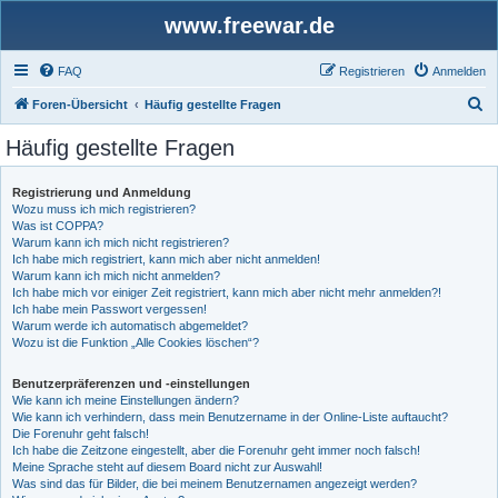
www.freewar.de
FAQ
Registrieren
Anmelden
S
Foren-Übersicht
Häufig gestellte Fragen
u
Häufig gestellte Fragen
c
h
Registrierung und Anmeldung
Wozu muss ich mich registrieren?
e
Was ist COPPA?
Warum kann ich mich nicht registrieren?
Ich habe mich registriert, kann mich aber nicht anmelden!
Warum kann ich mich nicht anmelden?
Ich habe mich vor einiger Zeit registriert, kann mich aber nicht mehr anmelden?!
Ich habe mein Passwort vergessen!
Warum werde ich automatisch abgemeldet?
Wozu ist die Funktion „Alle Cookies löschen“?
Benutzerpräferenzen und -einstellungen
Wie kann ich meine Einstellungen ändern?
Wie kann ich verhindern, dass mein Benutzername in der Online-Liste auftaucht?
Die Forenuhr geht falsch!
Ich habe die Zeitzone eingestellt, aber die Forenuhr geht immer noch falsch!
Meine Sprache steht auf diesem Board nicht zur Auswahl!
Was sind das für Bilder, die bei meinem Benutzernamen angezeigt werden?