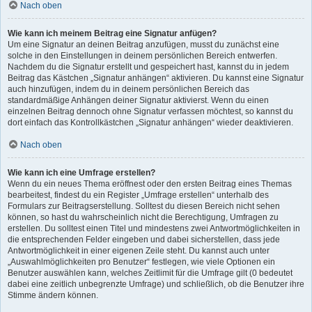
Nach oben
Wie kann ich meinem Beitrag eine Signatur anfügen?
Um eine Signatur an deinen Beitrag anzufügen, musst du zunächst eine
solche in den Einstellungen in deinem persönlichen Bereich entwerfen.
Nachdem du die Signatur erstellt und gespeichert hast, kannst du in jedem
Beitrag das Kästchen „Signatur anhängen“ aktivieren. Du kannst eine Signatur
auch hinzufügen, indem du in deinem persönlichen Bereich das
standardmäßige Anhängen deiner Signatur aktivierst. Wenn du einen
einzelnen Beitrag dennoch ohne Signatur verfassen möchtest, so kannst du
dort einfach das Kontrollkästchen „Signatur anhängen“ wieder deaktivieren.
Nach oben
Wie kann ich eine Umfrage erstellen?
Wenn du ein neues Thema eröffnest oder den ersten Beitrag eines Themas
bearbeitest, findest du ein Register „Umfrage erstellen“ unterhalb des
Formulars zur Beitragserstellung. Solltest du diesen Bereich nicht sehen
können, so hast du wahrscheinlich nicht die Berechtigung, Umfragen zu
erstellen. Du solltest einen Titel und mindestens zwei Antwortmöglichkeiten in
die entsprechenden Felder eingeben und dabei sicherstellen, dass jede
Antwortmöglichkeit in einer eigenen Zeile steht. Du kannst auch unter
„Auswahlmöglichkeiten pro Benutzer“ festlegen, wie viele Optionen ein
Benutzer auswählen kann, welches Zeitlimit für die Umfrage gilt (0 bedeutet
dabei eine zeitlich unbegrenzte Umfrage) und schließlich, ob die Benutzer ihre
Stimme ändern können.