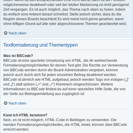
holen. Wenn du den entsprechenden Link nicht siehst, dann ist die Funktion
möglicherweise deaktiviert oder seit der letzten Markierung ist nicht genügend
Zeit vergangen. Es ist auch möglich, das Thema nach oben zu holen, indem
du einfach eine Antwort darauf schreibst. Stelle jedoch sicher, dass du die
Regeln dieses Boards beachtest! Es wird meist nicht gerne gesehen, wenn
ohne triftigen Grund auf alte oder abgeschlossene Themen geantwortet wird.
Nach oben
Textformatierung und Thementypen
Was ist BBCode?
BBCode ist eine spezielle Umsetzung von HTML, die dir weitreichende
Formatierungsmöglichkeiten für deinen Text gibt. Die Rechte zur Verwendung
von BBCode werden durch die Board-Administration vergeben, können
jedoch auch durch dich für jeden einzelnen Beitrag deaktiviert werden.
BBCode ist ähnlich wie HTML aufgebaut, jedoch werden Tags von eckigen („[“
und „]“) statt spitzen („<“ und „>“) Klammern eingeschlossen. Weitere
Informationen zu BBCode findest du auf einer speziellen Hilfe-Seite, die von
der Seite zur Beitragserstellung aus zugänglich ist.
Nach oben
Kann ich HTML benutzen?
Nein, es ist nicht möglich, HTML-Code in Beiträgen zu verwenden. Die
meisten Formatierungsmöglichkeiten, die HTML bietet, können über BBCode
erreicht werden.