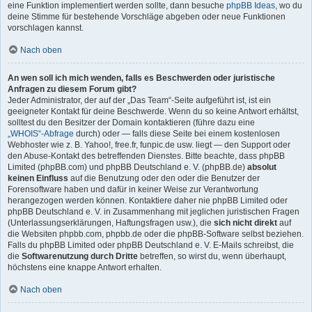
eine Funktion implementiert werden sollte, dann besuche
phpBB Ideas
, wo du
deine Stimme für bestehende Vorschläge abgeben oder neue Funktionen
vorschlagen kannst.
Nach oben
An wen soll ich mich wenden, falls es Beschwerden oder juristische
Anfragen zu diesem Forum gibt?
Jeder Administrator, der auf der „Das Team“-Seite aufgeführt ist, ist ein
geeigneter Kontakt für deine Beschwerde. Wenn du so keine Antwort erhältst,
solltest du den Besitzer der Domain kontaktieren (führe dazu eine
„WHOIS“-Abfrage
durch) oder — falls diese Seite bei einem kostenlosen
Webhoster wie z. B. Yahoo!, free.fr, funpic.de usw. liegt — den Support oder
den Abuse-Kontakt des betreffenden Dienstes. Bitte beachte, dass phpBB
Limited (phpBB.com) und phpBB Deutschland e. V. (phpBB.de)
absolut
keinen Einfluss
auf die Benutzung oder den oder die Benutzer der
Forensoftware haben und dafür in keiner Weise zur Verantwortung
herangezogen werden können. Kontaktiere daher nie phpBB Limited oder
phpBB Deutschland e. V. in Zusammenhang mit jeglichen juristischen Fragen
(Unterlassungserklärungen, Haftungsfragen usw.), die
sich nicht direkt
auf
die Websiten phpbb.com, phpbb.de oder die phpBB-Software selbst beziehen.
Falls du phpBB Limited oder phpBB Deutschland e. V. E-Mails schreibst, die
die
Softwarenutzung durch Dritte
betreffen, so wirst du, wenn überhaupt,
höchstens eine knappe Antwort erhalten.
Nach oben