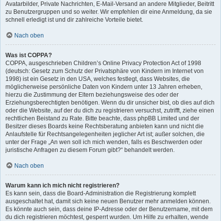
Avatarbilder, Private Nachrichten, E-Mail-Versand an andere Mitglieder, Beitritt
zu Benutzergruppen und so weiter. Wir empfehlen dir eine Anmeldung, da sie
schnell erledigt ist und dir zahlreiche Vorteile bietet.
Nach oben
Was ist COPPA?
COPPA, ausgeschrieben Children’s Online Privacy Protection Act of 1998
(deutsch: Gesetz zum Schutz der Privatsphäre von Kindern im Internet von
1998) ist ein Gesetz in den USA, welches festlegt, dass Websites, die
möglicherweise persönliche Daten von Kindern unter 13 Jahren erheben,
hierzu die Zustimmung der Eltern beziehungsweise des oder der
Erziehungsberechtigten benötigen. Wenn du dir unsicher bist, ob dies auf dich
oder die Website, auf der du dich zu registrieren versuchst, zutrifft, ziehe einen
rechtlichen Beistand zu Rate. Bitte beachte, dass phpBB Limited und der
Besitzer dieses Boards keine Rechtsberatung anbieten kann und nicht die
Anlaufstelle für Rechtsangelegenheiten jeglicher Art ist; außer solchen, die
unter der Frage „An wen soll ich mich wenden, falls es Beschwerden oder
juristische Anfragen zu diesem Forum gibt?“ behandelt werden.
Nach oben
Warum kann ich mich nicht registrieren?
Es kann sein, dass die Board-Administration die Registrierung komplett
ausgeschaltet hat, damit sich keine neuen Benutzer mehr anmelden können.
Es könnte auch sein, dass deine IP-Adresse oder der Benutzername, mit dem
du dich registrieren möchtest, gesperrt wurden. Um Hilfe zu erhalten, wende