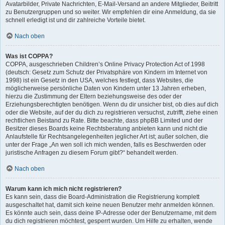
Avatarbilder, Private Nachrichten, E-Mail-Versand an andere Mitglieder, Beitritt
zu Benutzergruppen und so weiter. Wir empfehlen dir eine Anmeldung, da sie
schnell erledigt ist und dir zahlreiche Vorteile bietet.
Nach oben
Was ist COPPA?
COPPA, ausgeschrieben Children’s Online Privacy Protection Act of 1998
(deutsch: Gesetz zum Schutz der Privatsphäre von Kindern im Internet von
1998) ist ein Gesetz in den USA, welches festlegt, dass Websites, die
möglicherweise persönliche Daten von Kindern unter 13 Jahren erheben,
hierzu die Zustimmung der Eltern beziehungsweise des oder der
Erziehungsberechtigten benötigen. Wenn du dir unsicher bist, ob dies auf dich
oder die Website, auf der du dich zu registrieren versuchst, zutrifft, ziehe einen
rechtlichen Beistand zu Rate. Bitte beachte, dass phpBB Limited und der
Besitzer dieses Boards keine Rechtsberatung anbieten kann und nicht die
Anlaufstelle für Rechtsangelegenheiten jeglicher Art ist; außer solchen, die
unter der Frage „An wen soll ich mich wenden, falls es Beschwerden oder
juristische Anfragen zu diesem Forum gibt?“ behandelt werden.
Nach oben
Warum kann ich mich nicht registrieren?
Es kann sein, dass die Board-Administration die Registrierung komplett
ausgeschaltet hat, damit sich keine neuen Benutzer mehr anmelden können.
Es könnte auch sein, dass deine IP-Adresse oder der Benutzername, mit dem
du dich registrieren möchtest, gesperrt wurden. Um Hilfe zu erhalten, wende