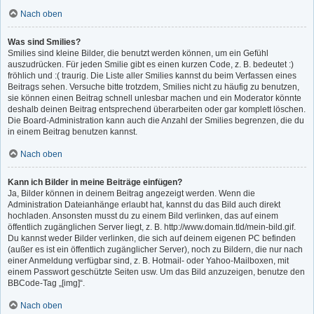
Nach oben
Was sind Smilies?
Smilies sind kleine Bilder, die benutzt werden können, um ein Gefühl
auszudrücken. Für jeden Smilie gibt es einen kurzen Code, z. B. bedeutet :)
fröhlich und :( traurig. Die Liste aller Smilies kannst du beim Verfassen eines
Beitrags sehen. Versuche bitte trotzdem, Smilies nicht zu häufig zu benutzen,
sie können einen Beitrag schnell unlesbar machen und ein Moderator könnte
deshalb deinen Beitrag entsprechend überarbeiten oder gar komplett löschen.
Die Board-Administration kann auch die Anzahl der Smilies begrenzen, die du
in einem Beitrag benutzen kannst.
Nach oben
Kann ich Bilder in meine Beiträge einfügen?
Ja, Bilder können in deinem Beitrag angezeigt werden. Wenn die
Administration Dateianhänge erlaubt hat, kannst du das Bild auch direkt
hochladen. Ansonsten musst du zu einem Bild verlinken, das auf einem
öffentlich zugänglichen Server liegt, z. B. http://www.domain.tld/mein-bild.gif.
Du kannst weder Bilder verlinken, die sich auf deinem eigenen PC befinden
(außer es ist ein öffentlich zugänglicher Server), noch zu Bildern, die nur nach
einer Anmeldung verfügbar sind, z. B. Hotmail- oder Yahoo-Mailboxen, mit
einem Passwort geschützte Seiten usw. Um das Bild anzuzeigen, benutze den
BBCode-Tag „[img]“.
Nach oben