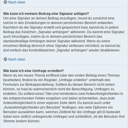
Nach oben
Wie kann ich meinem Beitrag eine Signatur anfügen?
Um eine Signatur an deinen Beitrag anzufügen, musst du zunächst eine
solche in den Einstellungen in deinem persönlichen Bereich entwerfen.
Nachdem du die Signatur erstellt und gespeichert hast, kannst du in jedem
Beitrag das Kästchen „Signatur anhängen“ aktivieren. Du kannst eine Signatur
auch hinzufügen, indem du in deinem persönlichen Bereich das
standardmäßige Anhängen deiner Signatur aktivierst. Wenn du einen
einzelnen Beitrag dennoch ohne Signatur verfassen möchtest, so kannst du
dort einfach das Kontrollkästchen „Signatur anhängen“ wieder deaktivieren.
Nach oben
Wie kann ich eine Umfrage erstellen?
Wenn du ein neues Thema eröffnest oder den ersten Beitrag eines Themas
bearbeitest, findest du ein Register „Umfrage erstellen“ unterhalb des
Formulars zur Beitragserstellung. Solltest du diesen Bereich nicht sehen
können, so hast du wahrscheinlich nicht die Berechtigung, Umfragen zu
erstellen. Du solltest einen Titel und mindestens zwei Antwortmöglichkeiten in
die entsprechenden Felder eingeben und dabei sicherstellen, dass jede
Antwortmöglichkeit in einer eigenen Zeile steht. Du kannst auch unter
„Auswahlmöglichkeiten pro Benutzer“ festlegen, wie viele Optionen ein
Benutzer auswählen kann, welches Zeitlimit für die Umfrage gilt (0 bedeutet
dabei eine zeitlich unbegrenzte Umfrage) und schließlich, ob die Benutzer ihre
Stimme ändern können.