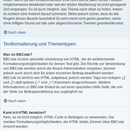
holen. Wenn du den entsprechenden Link nicht siehst, dann ist die Funktion
möglicherweise deaktiviert oder seit der letzten Markierung ist nicht genügend
Zeit vergangen. Es ist auch möglich, das Thema nach oben zu holen, indem
du einfach eine Antwort darauf schreibst. Stelle jedoch sicher, dass du die
Regeln dieses Boards beachtest! Es wird meist nicht gerne gesehen, wenn
ohne triftigen Grund auf alte oder abgeschlossene Themen geantwortet wird.
Nach oben
Textformatierung und Thementypen
Was ist BBCode?
BBCode ist eine spezielle Umsetzung von HTML, die dir weitreichende
Formatierungsmöglichkeiten für deinen Text gibt. Die Rechte zur Verwendung
von BBCode werden durch die Board-Administration vergeben, können
jedoch auch durch dich für jeden einzelnen Beitrag deaktiviert werden.
BBCode ist ähnlich wie HTML aufgebaut, jedoch werden Tags von eckigen („[“
und „]“) statt spitzen („<“ und „>“) Klammern eingeschlossen. Weitere
Informationen zu BBCode findest du auf einer speziellen Hilfe-Seite, die von
der Seite zur Beitragserstellung aus zugänglich ist.
Nach oben
Kann ich HTML benutzen?
Nein, es ist nicht möglich, HTML-Code in Beiträgen zu verwenden. Die
meisten Formatierungsmöglichkeiten, die HTML bietet, können über BBCode
erreicht werden.