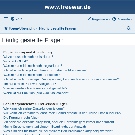
www.freewar.de
FAQ
Registrieren
Anmelden
S
Foren-Übersicht
Häufig gestellte Fragen
u
Häufig gestellte Fragen
c
h
Registrierung und Anmeldung
Wozu muss ich mich registrieren?
e
Was ist COPPA?
Warum kann ich mich nicht registrieren?
Ich habe mich registriert, kann mich aber nicht anmelden!
Warum kann ich mich nicht anmelden?
Ich habe mich vor einiger Zeit registriert, kann mich aber nicht mehr anmelden?!
Ich habe mein Passwort vergessen!
Warum werde ich automatisch abgemeldet?
Wozu ist die Funktion „Alle Cookies löschen“?
Benutzerpräferenzen und -einstellungen
Wie kann ich meine Einstellungen ändern?
Wie kann ich verhindern, dass mein Benutzername in der Online-Liste auftaucht?
Die Forenuhr geht falsch!
Ich habe die Zeitzone eingestellt, aber die Forenuhr geht immer noch falsch!
Meine Sprache steht auf diesem Board nicht zur Auswahl!
Was sind das für Bilder, die bei meinem Benutzernamen angezeigt werden?