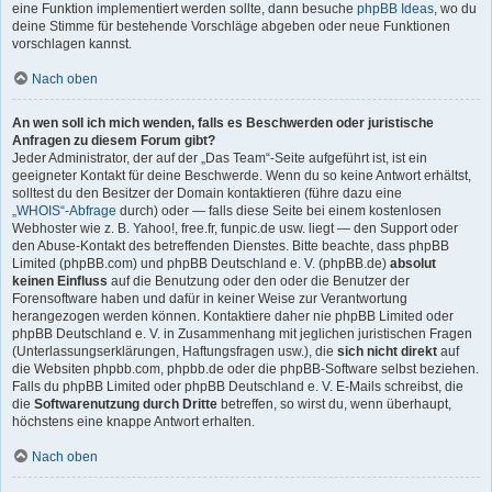
eine Funktion implementiert werden sollte, dann besuche
phpBB Ideas
, wo du
deine Stimme für bestehende Vorschläge abgeben oder neue Funktionen
vorschlagen kannst.
Nach oben
An wen soll ich mich wenden, falls es Beschwerden oder juristische
Anfragen zu diesem Forum gibt?
Jeder Administrator, der auf der „Das Team“-Seite aufgeführt ist, ist ein
geeigneter Kontakt für deine Beschwerde. Wenn du so keine Antwort erhältst,
solltest du den Besitzer der Domain kontaktieren (führe dazu eine
„WHOIS“-Abfrage
durch) oder — falls diese Seite bei einem kostenlosen
Webhoster wie z. B. Yahoo!, free.fr, funpic.de usw. liegt — den Support oder
den Abuse-Kontakt des betreffenden Dienstes. Bitte beachte, dass phpBB
Limited (phpBB.com) und phpBB Deutschland e. V. (phpBB.de)
absolut
keinen Einfluss
auf die Benutzung oder den oder die Benutzer der
Forensoftware haben und dafür in keiner Weise zur Verantwortung
herangezogen werden können. Kontaktiere daher nie phpBB Limited oder
phpBB Deutschland e. V. in Zusammenhang mit jeglichen juristischen Fragen
(Unterlassungserklärungen, Haftungsfragen usw.), die
sich nicht direkt
auf
die Websiten phpbb.com, phpbb.de oder die phpBB-Software selbst beziehen.
Falls du phpBB Limited oder phpBB Deutschland e. V. E-Mails schreibst, die
die
Softwarenutzung durch Dritte
betreffen, so wirst du, wenn überhaupt,
höchstens eine knappe Antwort erhalten.
Nach oben